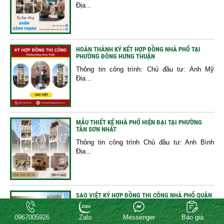
Địa...
HOÀN THÀNH KÝ KẾT HỢP ĐỒNG NHÀ PHỐ TẠI
PHƯỜNG ĐÔNG HƯNG THUẬN
Thông tin công trình: Chủ đầu tư: Anh Mỹ
Địa...
MẪU THIẾT KẾ NHÀ PHỐ HIỆN ĐẠI TẠI PHƯỜNG
TÂN SƠN NHẤT
Thông tin công trình Chủ đầu tư: Anh Bình
Địa...
SAO VIỆT KÝ HỢP ĐỒNG THI CÔNG NHÀ PHỐ QUẬN
8
Công ty Xây Dựng Sao Việt chính thức ký
0967005926
Zalo
Messenger
Báo giá