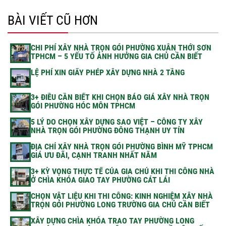
BÀI VIẾT CŨ HƠN
CHI PHÍ XÂY NHÀ TRỌN GÓI PHƯỜNG XUÂN THỚI SƠN
TPHCM – 5 YẾU TỐ ẢNH HƯỞNG GIA CHỦ CẦN BIẾT
LỆ PHÍ XIN GIẤY PHÉP XÂY DỰNG NHÀ 2 TẦNG
3+ ĐIỀU CẦN BIẾT KHI CHỌN BÁO GIÁ XÂY NHÀ TRỌN
GÓI PHƯỜNG HÓC MÔN TPHCM
5 LÝ DO CHỌN XÂY DỰNG SAO VIỆT – CÔNG TY XÂY
NHÀ TRỌN GÓI PHƯỜNG ĐÔNG THẠNH UY TÍN
ĐỊA CHỈ XÂY NHÀ TRỌN GÓI PHƯỜNG BÌNH MỸ TPHCM
GIÁ ƯU ĐÃI, CẠNH TRANH NHẤT NĂM
3+ KỲ VỌNG THỰC TẾ CỦA GIA CHỦ KHI THI CÔNG NHÀ
Ở CHÌA KHÓA GIAO TAY PHƯỜNG CÁT LÁI
CHỌN VẬT LIỆU KHI THI CÔNG: KINH NGHIỆM XÂY NHÀ
TRỌN GÓI PHƯỜNG LONG TRƯỜNG GIA CHỦ CẦN BIẾT
XÂY DỰNG CHÌA KHÓA TRAO TAY PHƯỜNG LONG