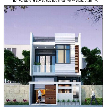
hẹn và đáp ứng đầy đủ các tiêu chuẩn về kỹ thuật, thẩm mỹ.