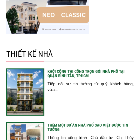
THIẾT KẾ NHÀ
KHỞI CÔNG THI CÔNG TRỌN GÓI NHÀ PHỐ TẠI
QUẬN BÌNH TÂN, TP.HCM
Tiếp nối sự tin tưởng từ quý khách hàng,
vừa...
THÊM MỘT DỰ ÁN NHÀ PHỐ SAO VIỆT ĐƯỢC TIN
TƯỞNG
Thông tin công trình: Chủ đầu tư: Chị Thủy