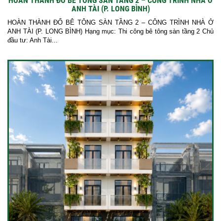
HOÀN THÀNH ĐỔ BÊ TÔNG SÀN TẦNG 2 – CÔNG TRÌNH NHÀ Ở
ANH TÀI (P. LONG BÌNH)
HOÀN THÀNH ĐỔ BÊ TÔNG SÀN TẦNG 2 – CÔNG TRÌNH NHÀ Ở
ANH TÀI (P. LONG BÌNH) Hạng mục: Thi công bê tông sàn tầng 2 Chủ
đầu tư: Anh Tài...