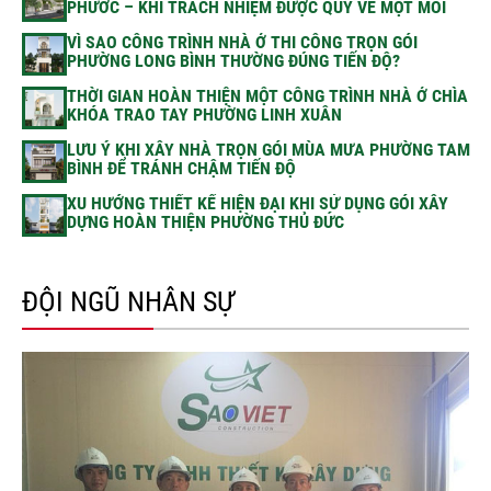
PHƯỚC – KHI TRÁCH NHIỆM ĐƯỢC QUY VỀ MỘT MỐI
VÌ SAO CÔNG TRÌNH NHÀ Ở THI CÔNG TRỌN GÓI
PHƯỜNG LONG BÌNH THƯỜNG ĐÚNG TIẾN ĐỘ?
THỜI GIAN HOÀN THIỆN MỘT CÔNG TRÌNH NHÀ Ở CHÌA
KHÓA TRAO TAY PHƯỜNG LINH XUÂN
LƯU Ý KHI XÂY NHÀ TRỌN GÓI MÙA MƯA PHƯỜNG TAM
BÌNH ĐỂ TRÁNH CHẬM TIẾN ĐỘ
XU HƯỚNG THIẾT KẾ HIỆN ĐẠI KHI SỬ DỤNG GÓI XÂY
DỰNG HOÀN THIỆN PHƯỜNG THỦ ĐỨC
ĐỘI NGŨ NHÂN SỰ