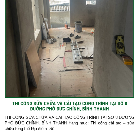
THI CÔNG SỬA CHỮA VÀ CẢI TẠO CÔNG TRÌNH TẠI SỐ 8
ĐƯỜNG PHÓ ĐỨC CHÍNH, BÌNH THẠNH
THI CÔNG SỬA CHỮA VÀ CẢI TẠO CÔNG TRÌNH TẠI SỐ 8 ĐƯỜNG
PHÓ ĐỨC CHÍNH, BÌNH THẠNH Hạng mục: Thi công cải tạo – sửa
chữa tổng thể Địa điểm: Số...