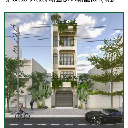
An Thới Đông để chuẩn bị chu đáo và tìm chọn nhà thầu uy tín để...