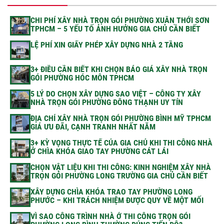
CHI PHÍ XÂY NHÀ TRỌN GÓI PHƯỜNG XUÂN THỚI SƠN
TPHCM – 5 YẾU TỐ ẢNH HƯỞNG GIA CHỦ CẦN BIẾT
LỆ PHÍ XIN GIẤY PHÉP XÂY DỰNG NHÀ 2 TẦNG
3+ ĐIỀU CẦN BIẾT KHI CHỌN BÁO GIÁ XÂY NHÀ TRỌN
GÓI PHƯỜNG HÓC MÔN TPHCM
5 LÝ DO CHỌN XÂY DỰNG SAO VIỆT – CÔNG TY XÂY
NHÀ TRỌN GÓI PHƯỜNG ĐÔNG THẠNH UY TÍN
ĐỊA CHỈ XÂY NHÀ TRỌN GÓI PHƯỜNG BÌNH MỸ TPHCM
GIÁ ƯU ĐÃI, CẠNH TRANH NHẤT NĂM
3+ KỲ VỌNG THỰC TẾ CỦA GIA CHỦ KHI THI CÔNG NHÀ
Ở CHÌA KHÓA GIAO TAY PHƯỜNG CÁT LÁI
CHỌN VẬT LIỆU KHI THI CÔNG: KINH NGHIỆM XÂY NHÀ
TRỌN GÓI PHƯỜNG LONG TRƯỜNG GIA CHỦ CẦN BIẾT
XÂY DỰNG CHÌA KHÓA TRAO TAY PHƯỜNG LONG
PHƯỚC – KHI TRÁCH NHIỆM ĐƯỢC QUY VỀ MỘT MỐI
VÌ SAO CÔNG TRÌNH NHÀ Ở THI CÔNG TRỌN GÓI