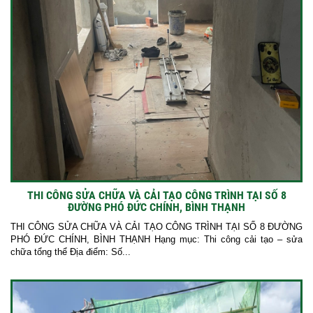
THI CÔNG SỬA CHỮA VÀ CẢI TẠO CÔNG TRÌNH TẠI SỐ 8
ĐƯỜNG PHÓ ĐỨC CHÍNH, BÌNH THẠNH
THI CÔNG SỬA CHỮA VÀ CẢI TẠO CÔNG TRÌNH TẠI SỐ 8 ĐƯỜNG
PHÓ ĐỨC CHÍNH, BÌNH THẠNH Hạng mục: Thi công cải tạo – sửa
chữa tổng thể Địa điểm: Số...