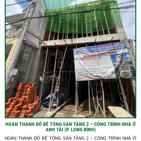
HOÀN THÀNH ĐỔ BÊ TÔNG SÀN TẦNG 2 – CÔNG TRÌNH NHÀ Ở
ANH TÀI (P. LONG BÌNH)
HOÀN THÀNH ĐỔ BÊ TÔNG SÀN TẦNG 2 – CÔNG TRÌNH NHÀ Ở