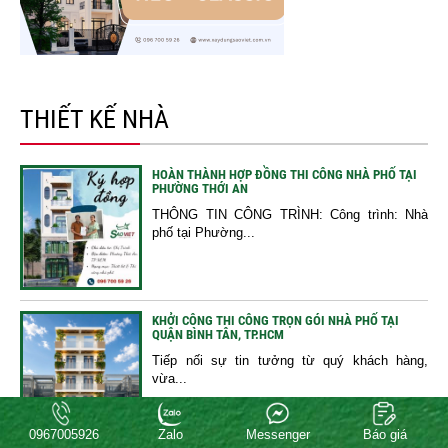
THIẾT KẾ NHÀ
HOÀN THÀNH HỢP ĐỒNG THI CÔNG NHÀ PHỐ TẠI
PHƯỜNG THỚI AN
THÔNG TIN CÔNG TRÌNH: Công trình: Nhà
phố tại Phường...
KHỞI CÔNG THI CÔNG TRỌN GÓI NHÀ PHỐ TẠI
QUẬN BÌNH TÂN, TP.HCM
Tiếp nối sự tin tưởng từ quý khách hàng,
vừa...
0967005926
Zalo
Messenger
Báo giá