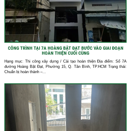
CÔNG TRÌNH TẠI 7A HOÀNG BẬT ĐẠT BƯỚC VÀO GIAI ĐOẠN
HOÀN THIỆN CUỐI CÙNG
Hạng mục: Thi công xây dựng / Cải tạo hoàn thiện Địa điểm: Số 7A
đường Hoàng Bật Đạt, Phường 15, Q. Tân Bình, TP.HCM Trạng thái:
Chuẩn bị hoàn thành –...