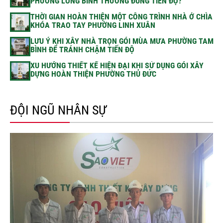
PHƯỜNG LONG BÌNH THƯỜNG ĐÚNG TIẾN ĐỘ?
THỜI GIAN HOÀN THIỆN MỘT CÔNG TRÌNH NHÀ Ở CHÌA
KHÓA TRAO TAY PHƯỜNG LINH XUÂN
LƯU Ý KHI XÂY NHÀ TRỌN GÓI MÙA MƯA PHƯỜNG TAM
BÌNH ĐỂ TRÁNH CHẬM TIẾN ĐỘ
XU HƯỚNG THIẾT KẾ HIỆN ĐẠI KHI SỬ DỤNG GÓI XÂY
DỰNG HOÀN THIỆN PHƯỜNG THỦ ĐỨC
ĐỘI NGŨ NHÂN SỰ