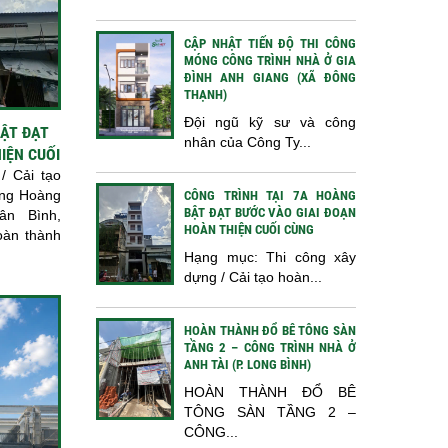
CẬP NHẬT TIẾN ĐỘ THI CÔNG
MÓNG CÔNG TRÌNH NHÀ Ở GIA
ĐÌNH ANH GIANG (XÃ ĐÔNG
THẠNH)
Đội ngũ kỹ sư và công
BẬT ĐẠT
nhân của Công Ty...
IỆN CUỐI
/ Cải tạo
ờng Hoàng
CÔNG TRÌNH TẠI 7A HOÀNG
BẬT ĐẠT BƯỚC VÀO GIAI ĐOẠN
ân Bình,
HOÀN THIỆN CUỐI CÙNG
oàn thành
Hạng mục: Thi công xây
dựng / Cải tạo hoàn...
HOÀN THÀNH ĐỔ BÊ TÔNG SÀN
TẦNG 2 – CÔNG TRÌNH NHÀ Ở
ANH TÀI (P. LONG BÌNH)
HOÀN THÀNH ĐỔ BÊ
TÔNG SÀN TẦNG 2 –
CÔNG...