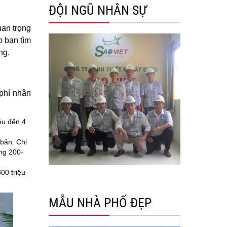
ĐỘI NGŨ NHÂN SỰ
uan trọng
p bạn tìm
ng.
 phí nhân
ệu đến 4
 bản. Chi
ảng 200-
00 triệu
MẪU NHÀ PHỐ ĐẸP