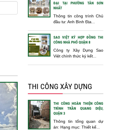
ĐẠI TẠI PHƯỜNG TÂN SƠN
NHẤT
Thông tin công trình Chủ
đầu tư: Anh Bình Địa...
SAO VIỆT KÝ HỢP ĐỒNG THI
CÔNG NHÀ PHỐ QUẬN 8
Công ty Xây Dựng Sao
Việt chính thức ký kết...
THI CÔNG XÂY DỰNG
THI CÔNG HOÀN THIỆN CÔNG
TRÌNH TRẦN QUANG DIỆU,
QUẬN 3
Thông tin tổng quan dự
án: Hạng mục: Thiết kế...