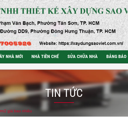
ÂY NHÀ MỚI
NHÀ TIỀN CHẾ
SỬA CHỮA NHÀ
BẢNG BÁO 
TIN TỨC
0m2 giá bao nhiêu