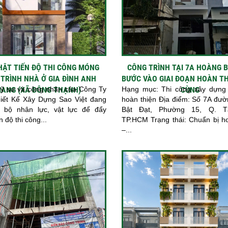
HẬT TIẾN ĐỘ THI CÔNG MÓNG
CÔNG TRÌNH TẠI 7A HOÀNG 
TRÌNH NHÀ Ở GIA ĐÌNH ANH
BƯỚC VÀO GIAI ĐOẠN HOÀN TH
kỹ sư và công nhân của Công Ty
IANG (XÃ ĐÔNG THẠNH)
Hạng mục: Thi công xây dựng 
CÙNG
ết Kế Xây Dựng Sao Việt đang
hoàn thiện Địa điểm: Số 7A đư
 bộ nhân lực, vật lực để đẩy
Bật Đạt, Phường 15, Q. T
n độ thi công...
TP.HCM Trạng thái: Chuẩn bị h
–...