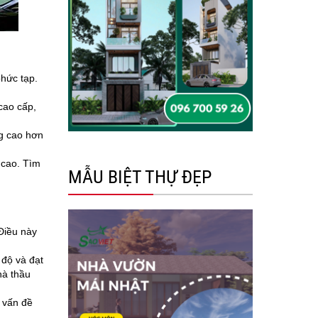
phức tạp.
cao cấp,
ng cao hơn
 cao. Tìm
MẪU BIỆT THỰ ĐẸP
 Điều này
 độ và đạt
hà thầu
c vấn đề