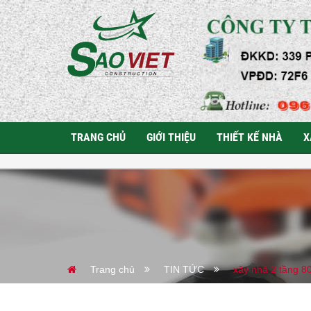
TRANG CHỦ
GIỚI THIỆU
THIẾT KẾ NHÀ
X
Trang chủ
TIN TỨC
xây nhà 2 tầng 8