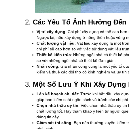
2.
Các Yếu Tố Ảnh Hưởng Đến 
Vị trí xây dựng
: Chi phí xây dựng có thể cao hơn
Ngược lại, nếu xây dựng ở nông thôn hoặc vùng ngo
Chất lượng vật liệu
: Vật liệu xây dựng là một tr
chi phí sẽ cao hơn so với việc sử dụng vật liệu tru
Thiết kế kiến trúc
: Những ngôi nhà có thiết kế phứ
so với những ngôi nhà có thiết kế đơn giản.
Nhân công
: Giá nhân công cũng là một yếu tố qu
kiếm và thuê các đội thợ có kinh nghiệm và uy tín
3.
Một Số Lưu Ý Khi Xây Dựng 
Lên kế hoạch chi tiết
: Trước khi bắt đầu xây dựng
giúp bạn kiểm soát ngân sách và tránh các chi ph
Chọn nhà thầu uy tín
: Việc chọn nhà thầu uy tín
chất lượng tốt. Hãy tham khảo ý kiến từ người que
đáng tin cậy.
Giám sát thi công
: Bạn nên thường xuyên kiểm tra
phát sinh.