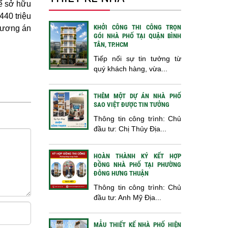
hể sở hữu
440 triệu
KHỞI CÔNG THI CÔNG TRỌN
phương án
GÓI NHÀ PHỐ TẠI QUẬN BÌNH
TÂN, TP.HCM
Tiếp nối sự tin tưởng từ
quý khách hàng, vừa...
THÊM MỘT DỰ ÁN NHÀ PHỐ
SAO VIỆT ĐƯỢC TIN TƯỞNG
Thông tin công trình: Chủ
đầu tư: Chị Thủy Địa...
HOÀN THÀNH KÝ KẾT HỢP
ĐỒNG NHÀ PHỐ TẠI PHƯỜNG
ĐÔNG HƯNG THUẬN
Thông tin công trình: Chủ
đầu tư: Anh Mỹ Địa...
MẪU THIẾT KẾ NHÀ PHỐ HIỆN