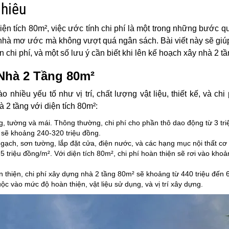
nhiêu
iện tích 80m², việc ước tính chi phí là một trong những bước q
nhà mơ ước mà không vượt quá ngân sách. Bài viết này sẽ giú
chi phí, và một số lưu ý cần biết khi lên kế hoạch xây nhà 2 tầ
Nhà 2 Tầng 80m²
nhiều yếu tố như vị trí, chất lượng vật liệu, thiết kế, và chi
 2 tầng với diện tích 80m²:
, tường và mái. Thông thường, chi phí cho phần thô dao động từ 3 tri
ô sẽ khoảng 240-320 triệu đồng.
 gạch, sơn tường, lắp đặt cửa, điện nước, và các hạng mục nội thất cơ
5 triệu đồng/m². Với diện tích 80m², chi phí hoàn thiện sẽ rơi vào kho
n thiện, chi phí xây dựng nhà 2 tầng 80m² sẽ khoảng từ 440 triệu đến 6
uộc vào mức độ hoàn thiện, vật liệu sử dụng, và vị trí xây dựng.