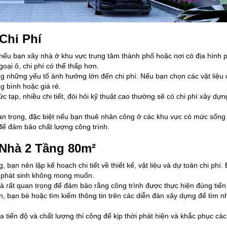
Chi Phí
 nếu bạn xây nhà ở khu vực trung tâm thành phố hoặc nơi có địa hình 
ại ô, chi phí có thể thấp hơn.
ong những yếu tố ảnh hưởng lớn đến chi phí. Nếu bạn chọn các vật liệu 
ng bình hoặc giá rẻ.
c tạp, nhiều chi tiết, đòi hỏi kỹ thuật cao thường sẽ có chi phí xây dự
an trọng, đặc biệt nếu bạn thuê nhân công ở các khu vực có mức sống
 để đảm bảo chất lượng công trình.
Nhà 2 Tầng 80m²
, bạn nên lập kế hoạch chi tiết về thiết kế, vật liệu và dự toán chi phí.
í phát sinh không mong muốn.
 là rất quan trọng để đảm bảo rằng công trình được thực hiện đúng tiến
n, bạn bè hoặc tìm kiếm thông tin trên các diễn đàn xây dựng để tìm n
 tiến độ và chất lượng thi công để kịp thời phát hiện và khắc phục cá