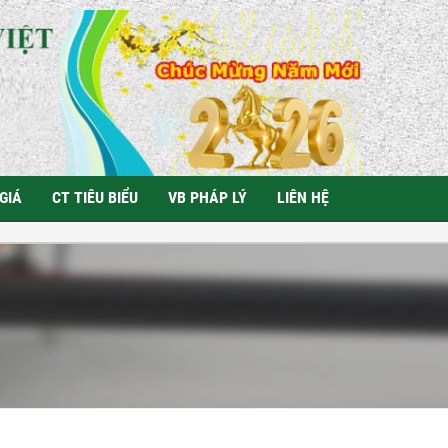
GIÁ
CT TIÊU BIỂU
VB PHÁP LÝ
LIÊN HỆ