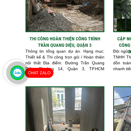
THI CÔNG HOÀN THIỆN CÔNG TRÌNH
CẬP N
TRẦN QUANG DIỆU, QUẬN 3
CÔNG 
Thông tin tổng quan dự án: Hạng mục:
Đội ngũ 
G
Thiết kế & Thi công trọn gói / Hoàn thiện
TNHH Thi
nội thất Địa điểm: Đường Trần Quang
dồn toàn
Diệu, Phường 14, Quận 3, TP.HCM
nhanh tiế
CHAT ZALO
Phong...