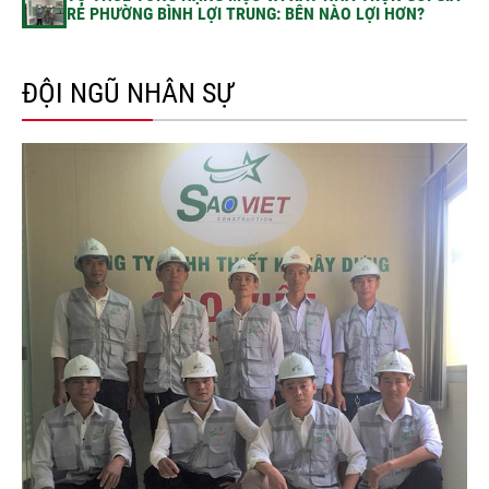
RẺ PHƯỜNG BÌNH LỢI TRUNG: BÊN NÀO LỢI HƠN?
ĐỘI NGŨ NHÂN SỰ