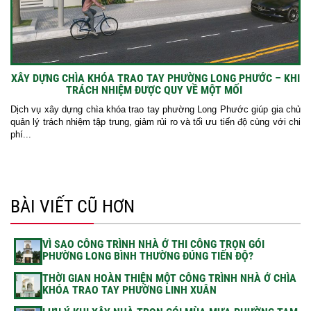
XÂY DỰNG CHÌA KHÓA TRAO TAY PHƯỜNG LONG PHƯỚC – KHI
TRÁCH NHIỆM ĐƯỢC QUY VỀ MỘT MỐI
Dịch vụ xây dựng chìa khóa trao tay phường Long Phước giúp gia chủ
quản lý trách nhiệm tập trung, giảm rủi ro và tối ưu tiến độ cùng với chi
phí...
BÀI VIẾT CŨ HƠN
VÌ SAO CÔNG TRÌNH NHÀ Ở THI CÔNG TRỌN GÓI
PHƯỜNG LONG BÌNH THƯỜNG ĐÚNG TIẾN ĐỘ?
THỜI GIAN HOÀN THIỆN MỘT CÔNG TRÌNH NHÀ Ở CHÌA
KHÓA TRAO TAY PHƯỜNG LINH XUÂN