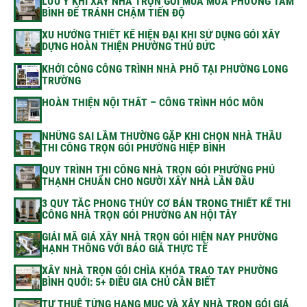
LƯU Ý KHI XÂY NHÀ TRỌN GÓI MÙA MƯA PHƯỜNG TAM
BÌNH ĐỂ TRÁNH CHẬM TIẾN ĐỘ
XU HƯỚNG THIẾT KẾ HIỆN ĐẠI KHI SỬ DỤNG GÓI XÂY
DỰNG HOÀN THIỆN PHƯỜNG THỦ ĐỨC
KHỞI CÔNG CÔNG TRÌNH NHÀ PHỐ TẠI PHƯỜNG LONG
TRƯỜNG
HOÀN THIỆN NỘI THẤT – CÔNG TRÌNH HÓC MÔN
NHỮNG SAI LẦM THƯỜNG GẶP KHI CHỌN NHÀ THẦU
THI CÔNG TRỌN GÓI PHƯỜNG HIỆP BÌNH
QUY TRÌNH THI CÔNG NHÀ TRỌN GÓI PHƯỜNG PHÚ
THẠNH CHUẨN CHO NGƯỜI XÂY NHÀ LẦN ĐẦU
3 QUY TẮC PHONG THỦY CƠ BẢN TRONG THIẾT KẾ THI
CÔNG NHÀ TRỌN GÓI PHƯỜNG AN HỘI TÂY
GIẢI MÃ GIÁ XÂY NHÀ TRỌN GÓI HIỆN NAY PHƯỜNG
HẠNH THÔNG VỚI BÁO GIÁ THỰC TẾ
XÂY NHÀ TRỌN GÓI CHÌA KHÓA TRAO TAY PHƯỜNG
BÌNH QUỚI: 5+ ĐIỀU GIA CHỦ CẦN BIẾT
TỰ THUÊ TỪNG HẠNG MỤC VÀ XÂY NHÀ TRỌN GÓI GIÁ