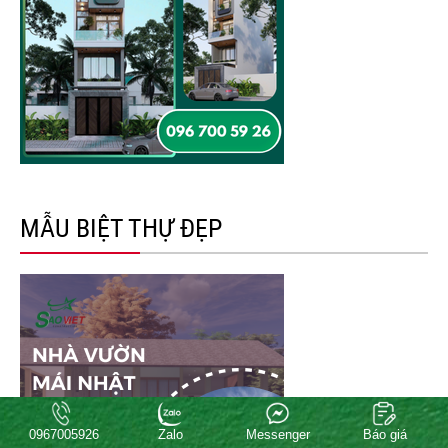
MẪU BIỆT THỰ ĐẸP
0967005926
Zalo
Messenger
Báo giá