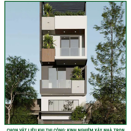
CHỌN VẬT LIỆU KHI THI CÔNG: KINH NGHIỆM XÂY NHÀ TRỌN