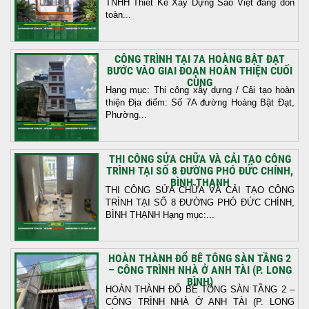
TNHH Thiết Kế Xây Dựng Sao Việt đang dồn
toàn...
CÔNG TRÌNH TẠI 7A HOÀNG BẬT ĐẠT
BƯỚC VÀO GIAI ĐOẠN HOÀN THIỆN CUỐI
CÙNG
Hạng mục: Thi công xây dựng / Cải tạo hoàn
thiện Địa điểm: Số 7A đường Hoàng Bật Đạt,
Phường...
THI CÔNG SỬA CHỮA VÀ CẢI TẠO CÔNG
TRÌNH TẠI SỐ 8 ĐƯỜNG PHÓ ĐỨC CHÍNH,
BÌNH THẠNH
THI CÔNG SỬA CHỮA VÀ CẢI TẠO CÔNG
TRÌNH TẠI SỐ 8 ĐƯỜNG PHÓ ĐỨC CHÍNH,
BÌNH THẠNH Hạng mục:...
HOÀN THÀNH ĐỔ BÊ TÔNG SÀN TẦNG 2
– CÔNG TRÌNH NHÀ Ở ANH TÀI (P. LONG
BÌNH)
HOÀN THÀNH ĐỔ BÊ TÔNG SÀN TẦNG 2 –
CÔNG TRÌNH NHÀ Ở ANH TÀI (P. LONG