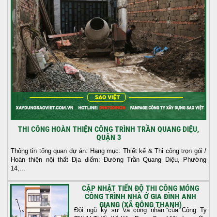
THI CÔNG HOÀN THIỆN CÔNG TRÌNH TRẦN QUANG DIỆU,
QUẬN 3
Thông tin tổng quan dự án: Hạng mục: Thiết kế & Thi công trọn gói /
Hoàn thiện nội thất Địa điểm: Đường Trần Quang Diệu, Phường
14,...
CẬP NHẬT TIẾN ĐỘ THI CÔNG MÓNG
CÔNG TRÌNH NHÀ Ở GIA ĐÌNH ANH
GIANG (XÃ ĐÔNG THẠNH)
Đội ngũ kỹ sư và công nhân của Công Ty