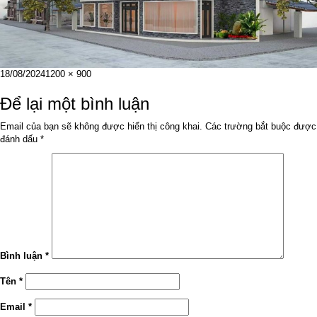
Đăng
Kích
18/08/2024
1200 × 900
vào
cỡ
ngày
đầy
Để lại một bình luận
đủ
Email của bạn sẽ không được hiển thị công khai.
Các trường bắt buộc được
đánh dấu
*
Bình luận
*
Tên
*
Email
*