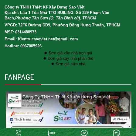
Công ty TNHH Thiết Kế Xây Dựng Sao Việt
Địa chỉ: Lầu 1 Tòa Nhà TTO BUILING, Số 339 Phạm Văn
Bạch,
Phường Tân Sơn (Q. Tân Bình cũ), TPHCM
VPGD: 72F6 Đường DD9, Phường Đông Hưng Thuận, TPHCM
MST: 0314488973
Email: Kientrucsaoviet.net@gmail.com
Hotline: 0967005926
✸ Đơn giá xây nhà trọn gói
✸ Đơn giá xây nhà phần thô
✸ Đơn giá sửa nhà
FANPAGE