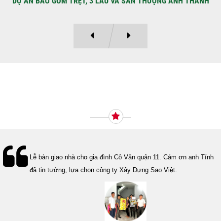
DỰ ÁN BAO GỒM TRỆT, 3 LẦU VÀ SÂN THƯỢNG ANH THANH
Ý KIẾN KHÁCH HÀNG
Lễ bàn giao nhà cho gia đình Cô Vân quận 11. Cám ơn anh Tính
đã tin tưởng, lựa chọn công ty Xây Dựng Sao Việt.