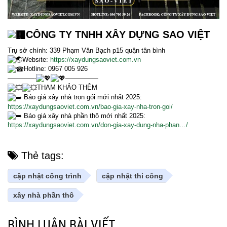
CÔNG TY TNHH XÂY DỰNG SAO VIỆT
Trụ sở chính: 339 Phạm Văn Bạch p15 quận tân bình
Website:
https://xaydungsaoviet.com.vn
Hotline: 0967 005 926
————-
—————
THAM KHẢO THÊM
Báo giá xây nhà trọn gói mới nhất 2025:
https://xaydungsaoviet.com.vn/bao-gia-xay-nha-tron-goi/
Báo giá xây nhà phần thô mới nhất 2025:
https://xaydungsaoviet.com.vn/don-gia-xay-dung-nha-phan…/
Thẻ tags:
cập nhật công trình
cập nhật thi công
xây nhà phần thô
BÌNH LUẬN BÀI VIẾT