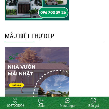
MẪU BIỆT THỰ ĐẸP
0967005926
Zalo
Messenger
Báo giá