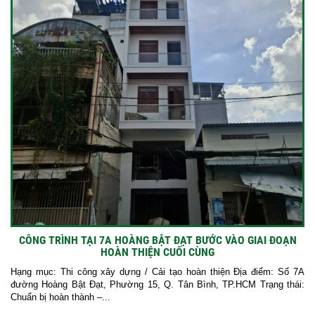
CÔNG TRÌNH TẠI 7A HOÀNG BẬT ĐẠT BƯỚC VÀO GIAI ĐOẠN
HOÀN THIỆN CUỐI CÙNG
Hạng mục: Thi công xây dựng / Cải tạo hoàn thiện Địa điểm: Số 7A
đường Hoàng Bật Đạt, Phường 15, Q. Tân Bình, TP.HCM Trạng thái:
Chuẩn bị hoàn thành –...