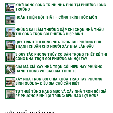
KHỞI CÔNG CÔNG TRÌNH NHÀ PHỐ TẠI PHƯỜNG LONG
TRƯỜNG
HOÀN THIỆN NỘI THẤT – CÔNG TRÌNH HÓC MÔN
NHỮNG SAI LẦM THƯỜNG GẶP KHI CHỌN NHÀ THẦU
THI CÔNG TRỌN GÓI PHƯỜNG HIỆP BÌNH
QUY TRÌNH THI CÔNG NHÀ TRỌN GÓI PHƯỜNG PHÚ
THẠNH CHUẨN CHO NGƯỜI XÂY NHÀ LẦN ĐẦU
3 QUY TẮC PHONG THỦY CƠ BẢN TRONG THIẾT KẾ THI
CÔNG NHÀ TRỌN GÓI PHƯỜNG AN HỘI TÂY
GIẢI MÃ GIÁ XÂY NHÀ TRỌN GÓI HIỆN NAY PHƯỜNG
HẠNH THÔNG VỚI BÁO GIÁ THỰC TẾ
XÂY NHÀ TRỌN GÓI CHÌA KHÓA TRAO TAY PHƯỜNG
BÌNH QUỚI: 5+ ĐIỀU GIA CHỦ CẦN BIẾT
TỰ THUÊ TỪNG HẠNG MỤC VÀ XÂY NHÀ TRỌN GÓI GIÁ
RẺ PHƯỜNG BÌNH LỢI TRUNG: BÊN NÀO LỢI HƠN?