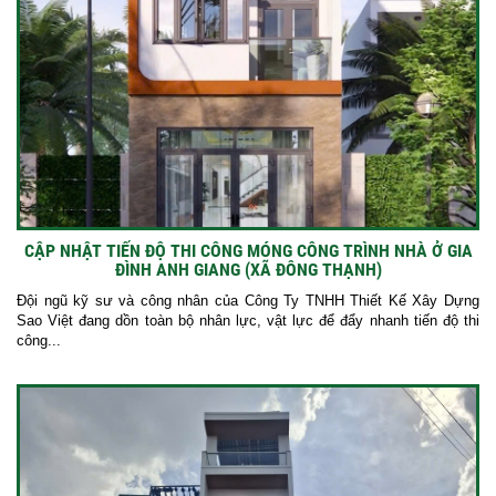
CẬP NHẬT TIẾN ĐỘ THI CÔNG MÓNG CÔNG TRÌNH NHÀ Ở GIA
ĐÌNH ANH GIANG (XÃ ĐÔNG THẠNH)
Đội ngũ kỹ sư và công nhân của Công Ty TNHH Thiết Kế Xây Dựng
Sao Việt đang dồn toàn bộ nhân lực, vật lực để đẩy nhanh tiến độ thi
công...