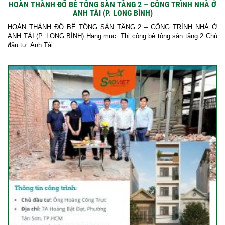
HOÀN THÀNH ĐỔ BÊ TÔNG SÀN TẦNG 2 – CÔNG TRÌNH NHÀ Ở
ANH TÀI (P. LONG BÌNH)
HOÀN THÀNH ĐỔ BÊ TÔNG SÀN TẦNG 2 – CÔNG TRÌNH NHÀ Ở
ANH TÀI (P. LONG BÌNH) Hạng mục: Thi công bê tông sàn tầng 2 Chủ
đầu tư: Anh Tài...