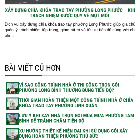
XÂY DỰNG CHÌA KHÓA TRAO TAY PHƯỜNG LONG PHƯỚC – KHI
TRÁCH NHIỆM ĐƯỢC QUY VỀ MỘT MỐI
Dịch vụ xây dựng chìa khóa trao tay phường Long Phước giúp gia chủ
quản lý trách nhiệm tập trung, giảm rủi ro và tối ưu tiến độ cùng với chi
phí...
BÀI VIẾT CŨ HƠN
VÌ SAO CÔNG TRÌNH NHÀ Ở THI CÔNG TRỌN GÓI
PHƯỜNG LONG BÌNH THƯỜNG ĐÚNG TIẾN ĐỘ?
THỜI GIAN HOÀN THIỆN MỘT CÔNG TRÌNH NHÀ Ở CHÌA
KHÓA TRAO TAY PHƯỜNG LINH XUÂN
LƯU Ý KHI XÂY NHÀ TRỌN GÓI MÙA MƯA PHƯỜNG TAM
BÌNH ĐỂ TRÁNH CHẬM TIẾN ĐỘ
XU HƯỚNG THIẾT KẾ HIỆN ĐẠI KHI SỬ DỤNG GÓI XÂY
DỰNG HOÀN THIỆN PHƯỜNG THỦ ĐỨC