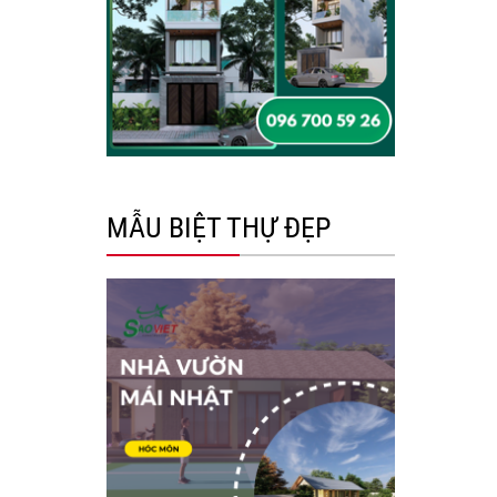
MẪU BIỆT THỰ ĐẸP