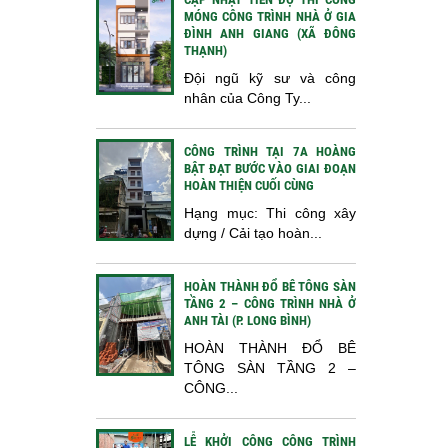
MÓNG CÔNG TRÌNH NHÀ Ở GIA
ĐÌNH ANH GIANG (XÃ ĐÔNG
THẠNH)
Đội ngũ kỹ sư và công
nhân của Công Ty...
CÔNG TRÌNH TẠI 7A HOÀNG
BẬT ĐẠT BƯỚC VÀO GIAI ĐOẠN
HOÀN THIỆN CUỐI CÙNG
Hạng mục: Thi công xây
dựng / Cải tạo hoàn...
HOÀN THÀNH ĐỔ BÊ TÔNG SÀN
TẦNG 2 – CÔNG TRÌNH NHÀ Ở
ANH TÀI (P. LONG BÌNH)
HOÀN THÀNH ĐỔ BÊ
TÔNG SÀN TẦNG 2 –
CÔNG...
LỄ KHỞI CÔNG CÔNG TRÌNH