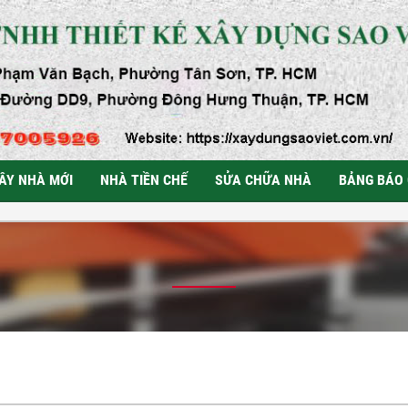
ÂY NHÀ MỚI
NHÀ TIỀN CHẾ
SỬA CHỮA NHÀ
BẢNG BÁO 