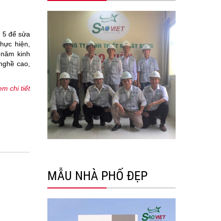
n 5 để sửa
hực hiện,
 năm kinh
 nghề cao,
m chi tiết
MẪU NHÀ PHỐ ĐẸP