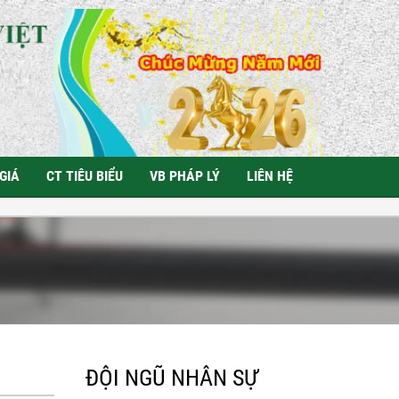
GIÁ
CT TIÊU BIỂU
VB PHÁP LÝ
LIÊN HỆ
ĐỘI NGŨ NHÂN SỰ