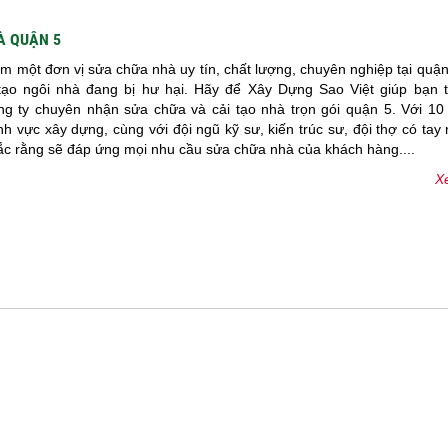
À QUẬN 5
m một đơn vị sửa chữa nhà uy tín, chất lượng, chuyên nghiệp tại quậ
tạo ngôi nhà đang bị hư hại. Hãy để Xây Dựng Sao Việt giúp bạn t
ông ty chuyên nhận sửa chữa và cải tạo nhà trọn gói quận 5. Với 10
nh vực xây dựng, cùng với đội ngũ kỹ sư, kiến trúc sư, đội thợ có tay
hắc rằng sẽ đáp ứng mọi nhu cầu sửa chữa nhà của khách hàng....
Xe