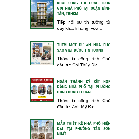
KHỞI CÔNG THI CÔNG TRỌN
GÓI NHÀ PHỐ TẠI QUẬN BÌNH
TÂN, TP.HCM
Tiếp nối sự tin tưởng từ
quý khách hàng, vừa...
THÊM MỘT DỰ ÁN NHÀ PHỐ
SAO VIỆT ĐƯỢC TIN TƯỞNG
Thông tin công trình: Chủ
đầu tư: Chị Thủy Địa...
HOÀN THÀNH KÝ KẾT HỢP
ĐỒNG NHÀ PHỐ TẠI PHƯỜNG
ĐÔNG HƯNG THUẬN
Thông tin công trình: Chủ
đầu tư: Anh Mỹ Địa...
MẪU THIẾT KẾ NHÀ PHỐ HIỆN
ĐẠI TẠI PHƯỜNG TÂN SƠN
NHẤT