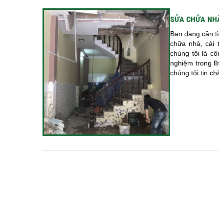
SỬA CHỮA NH
Bạn đang cần tì
chữa nhà, cải 
chúng tôi là c
nghiệm trong lĩ
chúng tôi tin c