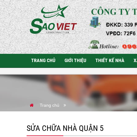
TRANG CHỦ
GIỚI THIỆU
THIẾT KẾ NHÀ
X
Trang chủ
SỬA CHỮA NHÀ QUẬN 5