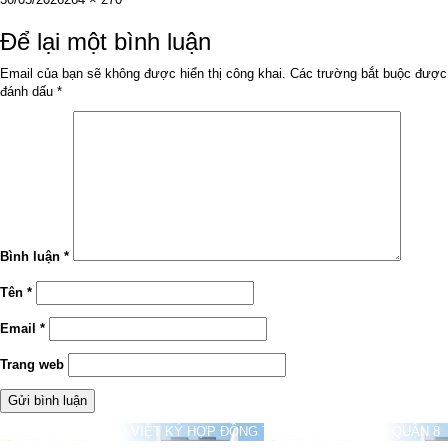
vào
cỡ
ngày
đầy
Để lại một bình luận
đủ
Email của bạn sẽ không được hiển thị công khai.
Các trường bắt buộc được
đánh dấu
*
Bình luận
*
Tên
*
Email
*
Trang web
Điều
Được đăng trong
SAO VIỆT KÝ HỢP ĐỒNG THI CÔNG NHÀ PHỐ QUẬN 8