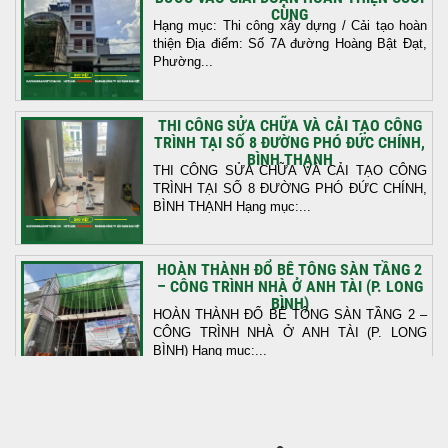
CÙNG
Hạng mục: Thi công xây dựng / Cải tạo hoàn
thiện Địa điểm: Số 7A đường Hoàng Bật Đạt,
Phường...
THI CÔNG SỬA CHỮA VÀ CẢI TẠO CÔNG
TRÌNH TẠI SỐ 8 ĐƯỜNG PHÓ ĐỨC CHÍNH,
BÌNH THẠNH
THI CÔNG SỬA CHỮA VÀ CẢI TẠO CÔNG
TRÌNH TẠI SỐ 8 ĐƯỜNG PHÓ ĐỨC CHÍNH,
BÌNH THẠNH Hạng mục:...
HOÀN THÀNH ĐỔ BÊ TÔNG SÀN TẦNG 2
– CÔNG TRÌNH NHÀ Ở ANH TÀI (P. LONG
BÌNH)
HOÀN THÀNH ĐỔ BÊ TÔNG SÀN TẦNG 2 –
CÔNG TRÌNH NHÀ Ở ANH TÀI (P. LONG
BÌNH) Hạng mục:...
KHỞI CÔNG THI CÔNG TRỌN GÓI NHÀ
PHỐ TẠI QUẬN BÌNH TÂN, TP.HCM