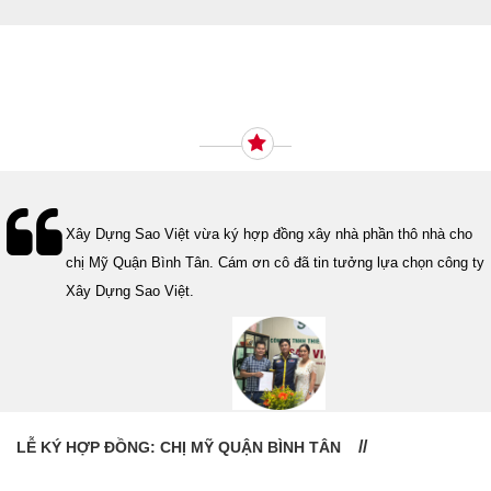
Ý KIẾN KHÁCH HÀNG
Lễ bàn giao nhà cho gia đình Cô Vân quận 11. Cám ơn anh Tính
đã tin tưởng, lựa chọn công ty Xây Dựng Sao Việt.
LỄ BÀN GIAO NHÀ: CÔ VÂN QUẬN 11