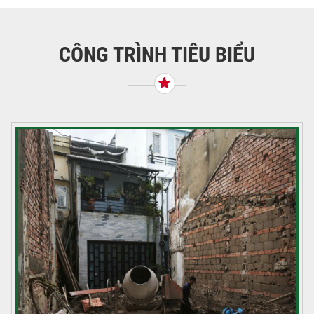
hướng
bài
viết
CÔNG TRÌNH TIÊU BIỂU