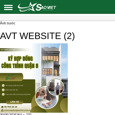
Ảnh trước
AVT WEBSITE (2)
Đăng
Kích
30/05/2026
264 × 270