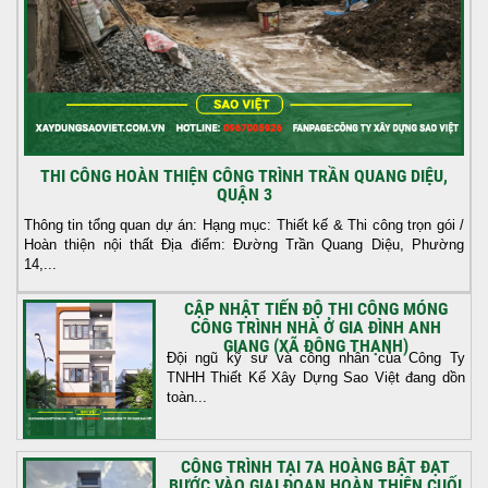
THI CÔNG HOÀN THIỆN CÔNG TRÌNH TRẦN QUANG DIỆU,
QUẬN 3
Thông tin tổng quan dự án: Hạng mục: Thiết kế & Thi công trọn gói /
Hoàn thiện nội thất Địa điểm: Đường Trần Quang Diệu, Phường
14,...
CẬP NHẬT TIẾN ĐỘ THI CÔNG MÓNG
CÔNG TRÌNH NHÀ Ở GIA ĐÌNH ANH
GIANG (XÃ ĐÔNG THẠNH)
Đội ngũ kỹ sư và công nhân của Công Ty
TNHH Thiết Kế Xây Dựng Sao Việt đang dồn
toàn...
CÔNG TRÌNH TẠI 7A HOÀNG BẬT ĐẠT
BƯỚC VÀO GIAI ĐOẠN HOÀN THIỆN CUỐI