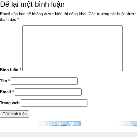
ngày
đầy
Để lại một bình luận
đủ
Email của bạn sẽ không được hiển thị công khai.
Các trường bắt buộc được
đánh dấu
*
Bình luận
*
Tên
*
Email
*
Trang web
Điều
Được đăng trong
SAO VIỆT KÝ HỢP ĐỒNG THI CÔNG NHÀ PHỐ QUẬN 8
hướng