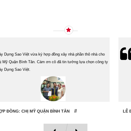
Ý KIẾN KHÁCH HÀNG
Lễ bàn giao nhà cho gia đình Cô Vân quận 11. Cám ơn anh Tính
đã tin tưởng, lựa chọn công ty Xây Dựng Sao Việt.
LỄ BÀN GIAO NHÀ: CÔ VÂN QUẬN 11