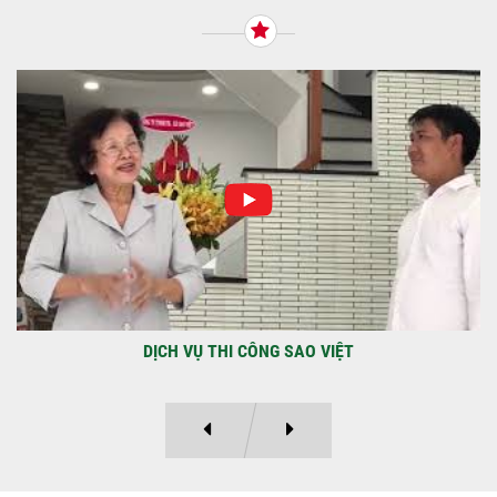
qua Công Ty TNHH Thiết Kế Xây Dựng Sao
Việt...
NHẬN CHÌA KHÓA – TRAO TỔ ẤM MỚI
TẠI PHƯỜNG AN LẠC
Địa điểm: Đường Lâm Hoành, phường An
LạcGia chủ: Anh Kỳ Xây Dựng Sao Việt chính
thức hoàn tất và...
DỰ ÁN BAO GỒM TRỆT, 3 LẦU VÀ SÂN THƯỢNG ANH THANH