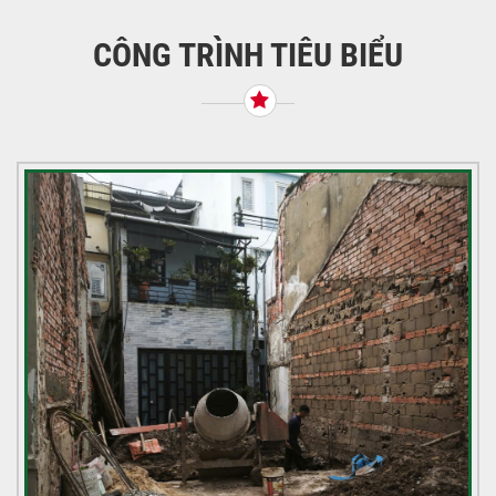
bài
viết
CÔNG TRÌNH TIÊU BIỂU