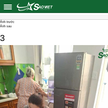
Ảnh trước
Ảnh sau
3