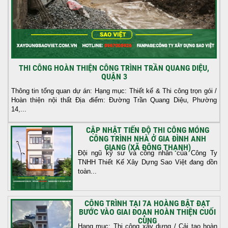
THI CÔNG HOÀN THIỆN CÔNG TRÌNH TRẦN QUANG DIỆU,
QUẬN 3
Thông tin tổng quan dự án: Hạng mục: Thiết kế & Thi công trọn gói /
Hoàn thiện nội thất Địa điểm: Đường Trần Quang Diệu, Phường
14,...
CẬP NHẬT TIẾN ĐỘ THI CÔNG MÓNG
CÔNG TRÌNH NHÀ Ở GIA ĐÌNH ANH
GIANG (XÃ ĐÔNG THẠNH)
Đội ngũ kỹ sư và công nhân của Công Ty
TNHH Thiết Kế Xây Dựng Sao Việt đang dồn
toàn...
CÔNG TRÌNH TẠI 7A HOÀNG BẬT ĐẠT
BƯỚC VÀO GIAI ĐOẠN HOÀN THIỆN CUỐI
CÙNG
Hạng mục: Thi công xây dựng / Cải tạo hoàn