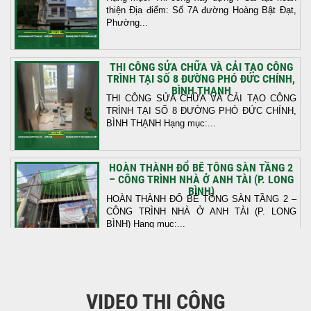
thiện Địa điểm: Số 7A đường Hoàng Bật Đạt,
Phường...
THI CÔNG SỬA CHỮA VÀ CẢI TẠO CÔNG
TRÌNH TẠI SỐ 8 ĐƯỜNG PHÓ ĐỨC CHÍNH,
BÌNH THẠNH
THI CÔNG SỬA CHỮA VÀ CẢI TẠO CÔNG
TRÌNH TẠI SỐ 8 ĐƯỜNG PHÓ ĐỨC CHÍNH,
BÌNH THẠNH Hạng mục:...
HOÀN THÀNH ĐỔ BÊ TÔNG SÀN TẦNG 2
– CÔNG TRÌNH NHÀ Ở ANH TÀI (P. LONG
BÌNH)
HOÀN THÀNH ĐỔ BÊ TÔNG SÀN TẦNG 2 –
CÔNG TRÌNH NHÀ Ở ANH TÀI (P. LONG
BÌNH) Hạng mục:...
KHỞI CÔNG THI CÔNG TRỌN GÓI NHÀ
PHỐ TẠI QUẬN BÌNH TÂN, TP.HCM
VIDEO THI CÔNG
Tiếp nối sự tin tưởng từ quý khách hàng, vừa