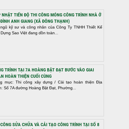
 NHẬT TIẾN ĐỘ THI CÔNG MÓNG CÔNG TRÌNH NHÀ Ở
 ĐÌNH ANH GIANG (XÃ ĐÔNG THẠNH)
 ngũ kỹ sư và công nhân của Công Ty TNHH Thiết Kế
 Dựng Sao Việt đang dồn toàn...
G TRÌNH TẠI 7A HOÀNG BẬT ĐẠT BƯỚC VÀO GIAI
N HOÀN THIỆN CUỐI CÙNG
g mục: Thi công xây dựng / Cải tạo hoàn thiện Địa
m: Số 7A đường Hoàng Bật Đạt, Phường...
 CÔNG SỬA CHỮA VÀ CẢI TẠO CÔNG TRÌNH TẠI SỐ 8