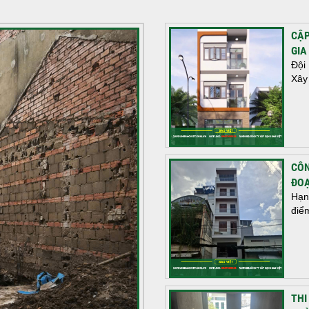
CẬP
GIA
Đội
Xây
CÔN
ĐOẠ
Hạn
điể
THI