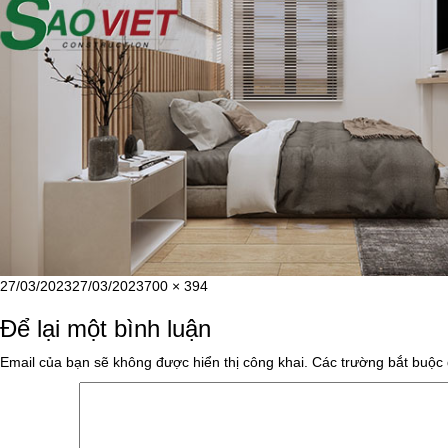
Đăng
Kích
27/03/2023
27/03/2023
700 × 394
vào
cỡ
Để lại một bình luận
ngày
đầy
đủ
Email của bạn sẽ không được hiển thị công khai.
Các trường bắt buộc