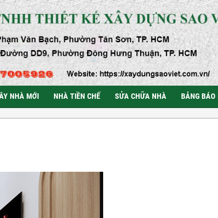
ÂY NHÀ MỚI
NHÀ TIỀN CHẾ
SỬA CHỮA NHÀ
BẢNG BÁO 