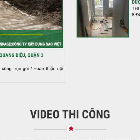
ĐƯỜ
THI
8 Đ
HOÀ
QUANG DIỆU, QUẬN 3
NHÀ
HOÀ
công trọn gói / Hoàn thiện nội
NHÀ
VIDEO THI CÔNG
KHỞ
BÌN
Tiế
TNH