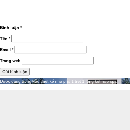
Bình luận
*
Tên
*
Email
*
Trang web
Điều
Được đăng trong
Mẫu thiết kế nhà phố 1 trệt 1 lửng kết hợp spa
hướng
bài
viết