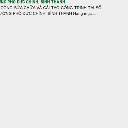
NG PHÓ ĐỨC CHÍNH, BÌNH THẠNH
 CÔNG SỬA CHỮA VÀ CẢI TẠO CÔNG TRÌNH TẠI SỐ
ƯỜNG PHÓ ĐỨC CHÍNH, BÌNH THẠNH Hạng mục:...
N THÀNH ĐỔ BÊ TÔNG SÀN TẦNG 2 – CÔNG TRÌNH
 Ở ANH TÀI (P. LONG BÌNH)
N THÀNH ĐỔ BÊ TÔNG SÀN TẦNG 2 – CÔNG TRÌNH
 Ở ANH TÀI (P. LONG BÌNH) Hạng mục:...
I CÔNG THI CÔNG TRỌN GÓI NHÀ PHỐ TẠI QUẬN
H TÂN, TP.HCM
p nối sự tin tưởng từ quý khách hàng, vừa qua Công Ty
H Thiết Kế Xây Dựng Sao Việt...