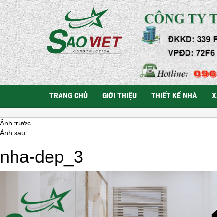
TRANG CHỦ
GIỚI THIỆU
THIẾT KẾ NHÀ
X
Ảnh trước
Ảnh sau
nha-dep_3