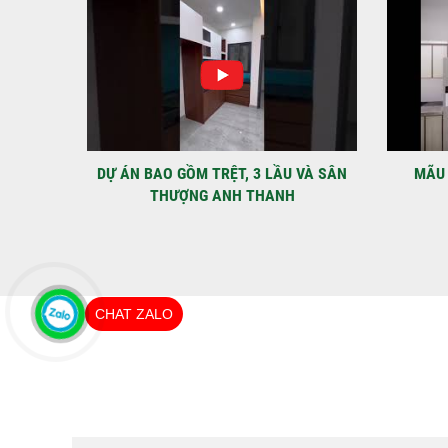
IỆT
DỰ ÁN BAO GỒM TRỆT, 3 LẦU VÀ SÂN
MÃU 
THƯỢNG ANH THANH
CHAT ZALO