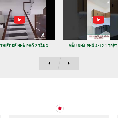
NHẬ
LẠ
Địa
Kỳ 
THIẾT KẾ NHÀ PHỐ 2 TẦNG
MẪU NHÀ PHỐ 4×12 1 TRỆT
Ý KIẾN KHÁCH HÀNG