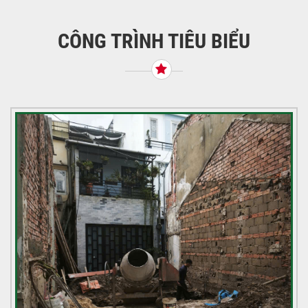
bài
viết
CÔNG TRÌNH TIÊU BIỂU