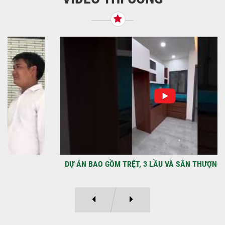
qua Công Ty TNHH Thiết Kế Xây Dựng Sao
Việt...
NHẬN CHÌA KHÓA – TRAO TỔ ẤM MỚI
TẠI PHƯỜNG AN LẠC
Địa điểm: Đường Lâm Hoành, phường An
LạcGia chủ: Anh Kỳ Xây Dựng Sao Việt chính
thức hoàn tất và...
DỰ ÁN BAO GỒM TRỆT, 3 LẦU VÀ SÂN THƯỢNG ANH THANH