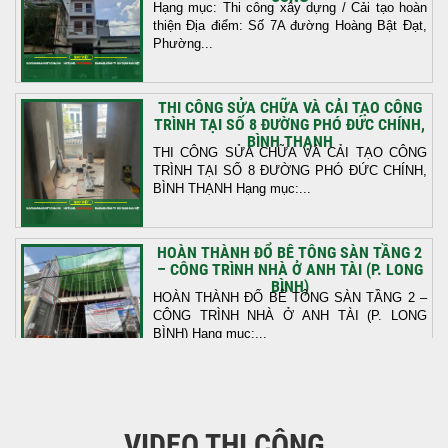
Hạng mục: Thi công xây dựng / Cải tạo hoàn
thiện Địa điểm: Số 7A đường Hoàng Bật Đạt,
Phường...
THI CÔNG SỬA CHỮA VÀ CẢI TẠO CÔNG
TRÌNH TẠI SỐ 8 ĐƯỜNG PHÓ ĐỨC CHÍNH,
BÌNH THẠNH
THI CÔNG SỬA CHỮA VÀ CẢI TẠO CÔNG
TRÌNH TẠI SỐ 8 ĐƯỜNG PHÓ ĐỨC CHÍNH,
BÌNH THẠNH Hạng mục:...
HOÀN THÀNH ĐỔ BÊ TÔNG SÀN TẦNG 2
– CÔNG TRÌNH NHÀ Ở ANH TÀI (P. LONG
BÌNH)
HOÀN THÀNH ĐỔ BÊ TÔNG SÀN TẦNG 2 –
CÔNG TRÌNH NHÀ Ở ANH TÀI (P. LONG
BÌNH) Hạng mục:...
KHỞI CÔNG THI CÔNG TRỌN GÓI NHÀ
PHỐ TẠI QUẬN BÌNH TÂN, TP.HCM
VIDEO THI CÔNG
Tiếp nối sự tin tưởng từ quý khách hàng, vừa