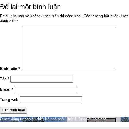
ngày
đầy
Để lại một bình luận
đủ
Email của bạn sẽ không được hiển thị công khai.
Các trường bắt buộc được
đánh dấu
*
Bình luận
*
Tên
*
Email
*
Trang web
Điều
Được đăng trong
Mẫu thiết kế nhà phố 1 trệt 1 lửng kết hợp spa
hướng