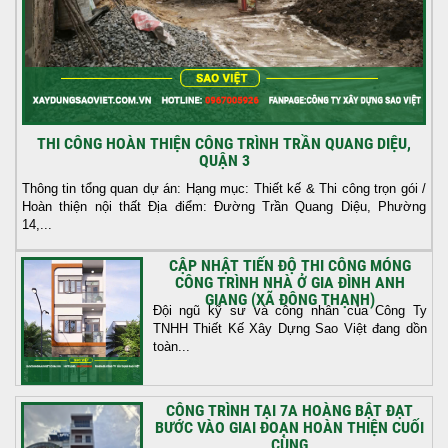
THI CÔNG HOÀN THIỆN CÔNG TRÌNH TRẦN QUANG DIỆU,
QUẬN 3
Thông tin tổng quan dự án: Hạng mục: Thiết kế & Thi công trọn gói /
Hoàn thiện nội thất Địa điểm: Đường Trần Quang Diệu, Phường
14,...
CẬP NHẬT TIẾN ĐỘ THI CÔNG MÓNG
CÔNG TRÌNH NHÀ Ở GIA ĐÌNH ANH
GIANG (XÃ ĐÔNG THẠNH)
Đội ngũ kỹ sư và công nhân của Công Ty
TNHH Thiết Kế Xây Dựng Sao Việt đang dồn
toàn...
CÔNG TRÌNH TẠI 7A HOÀNG BẬT ĐẠT
BƯỚC VÀO GIAI ĐOẠN HOÀN THIỆN CUỐI
CÙNG