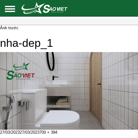
Ảnh trước
nha-dep_1
Đăng
Kích
27/03/2023
27/03/2023
700 × 394
vào
cỡ