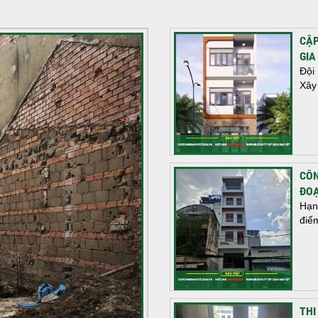
CẬP
GIA
Đội
Xây
CÔN
ĐOẠ
Hạn
điể
THI