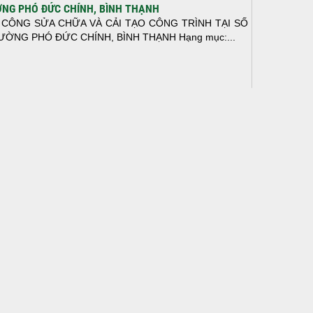
NG PHÓ ĐỨC CHÍNH, BÌNH THẠNH
 CÔNG SỬA CHỮA VÀ CẢI TẠO CÔNG TRÌNH TẠI SỐ
ƯỜNG PHÓ ĐỨC CHÍNH, BÌNH THẠNH Hạng mục:...
N THÀNH ĐỔ BÊ TÔNG SÀN TẦNG 2 – CÔNG TRÌNH
 Ở ANH TÀI (P. LONG BÌNH)
N THÀNH ĐỔ BÊ TÔNG SÀN TẦNG 2 – CÔNG TRÌNH
 Ở ANH TÀI (P. LONG BÌNH) Hạng mục:...
I CÔNG THI CÔNG TRỌN GÓI NHÀ PHỐ TẠI QUẬN
H TÂN, TP.HCM
p nối sự tin tưởng từ quý khách hàng, vừa qua Công Ty
H Thiết Kế Xây Dựng Sao Việt...