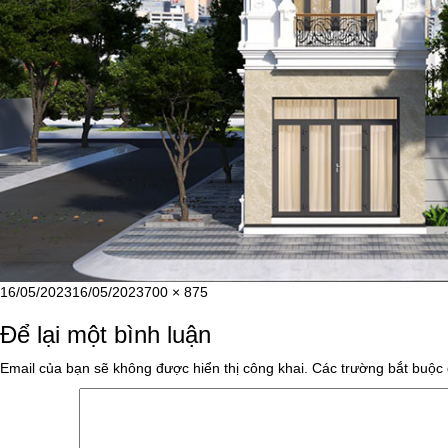
Đăng
Kích
16/05/2023
16/05/2023
700 × 875
vào
cỡ
Để lại một bình luận
ngày
đầy
đủ
Email của bạn sẽ không được hiển thị công khai.
Các trường bắt buộc