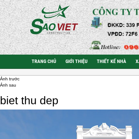
TRANG CHỦ
GIỚI THIỆU
THIẾT KẾ NHÀ
X
Ảnh trước
Ảnh sau
biet thu dep