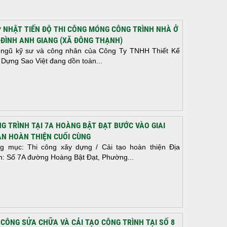
 NHẬT TIẾN ĐỘ THI CÔNG MÓNG CÔNG TRÌNH NHÀ Ở
 ĐÌNH ANH GIANG (XÃ ĐÔNG THẠNH)
 ngũ kỹ sư và công nhân của Công Ty TNHH Thiết Kế
 Dựng Sao Việt đang dồn toàn...
G TRÌNH TẠI 7A HOÀNG BẬT ĐẠT BƯỚC VÀO GIAI
N HOÀN THIỆN CUỐI CÙNG
g mục: Thi công xây dựng / Cải tạo hoàn thiện Địa
m: Số 7A đường Hoàng Bật Đạt, Phường...
 CÔNG SỬA CHỮA VÀ CẢI TẠO CÔNG TRÌNH TẠI SỐ 8