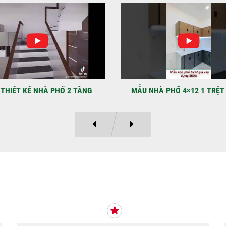
NHẬ
LẠ
Địa
Kỳ 
THIẾT KẾ NHÀ PHỐ 2 TẦNG
MẪU NHÀ PHỐ 4×12 1 TRỆT
Ý KIẾN KHÁCH HÀNG