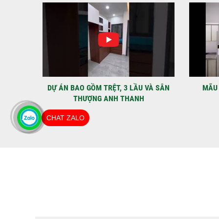
IỆT
DỰ ÁN BAO GỒM TRỆT, 3 LẦU VÀ SÂN
MÃU 
THƯỢNG ANH THANH
CHAT ZALO