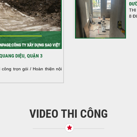
ĐƯỜ
THI
8 Đ
HOÀ
QUANG DIỆU, QUẬN 3
NHÀ
HOÀ
công trọn gói / Hoàn thiện nội
NHÀ
VIDEO THI CÔNG
KHỞ
BÌN
Tiế
TNH