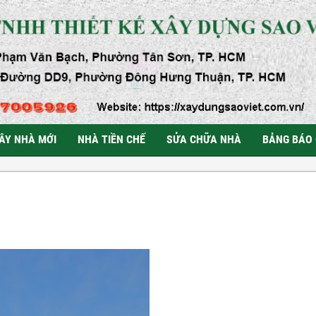
ÂY NHÀ MỚI
NHÀ TIỀN CHẾ
SỬA CHỮA NHÀ
BẢNG BÁO 