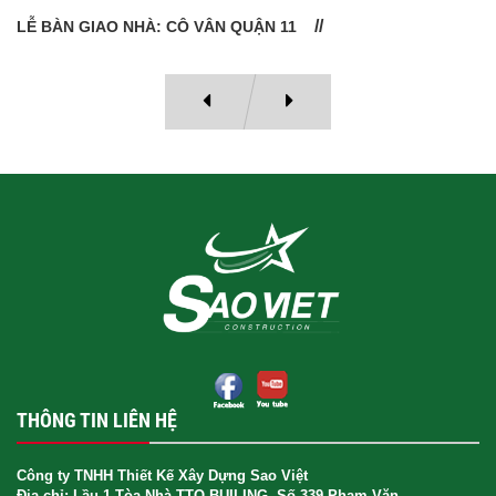
LỄ BÀN GIAO NHÀ: CÔ VÂN QUẬN 11
THÔNG TIN LIÊN HỆ
Công ty TNHH Thiết Kế Xây Dựng Sao Việt
Địa chỉ: Lầu 1 Tòa Nhà TTO BUILING, Số 339 Phạm Văn