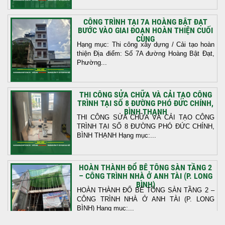
CÔNG TRÌNH TẠI 7A HOÀNG BẬT ĐẠT
BƯỚC VÀO GIAI ĐOẠN HOÀN THIỆN CUỐI
CÙNG
Hạng mục: Thi công xây dựng / Cải tạo hoàn
thiện Địa điểm: Số 7A đường Hoàng Bật Đạt,
Phường...
THI CÔNG SỬA CHỮA VÀ CẢI TẠO CÔNG
TRÌNH TẠI SỐ 8 ĐƯỜNG PHÓ ĐỨC CHÍNH,
BÌNH THẠNH
THI CÔNG SỬA CHỮA VÀ CẢI TẠO CÔNG
TRÌNH TẠI SỐ 8 ĐƯỜNG PHÓ ĐỨC CHÍNH,
BÌNH THẠNH Hạng mục:...
HOÀN THÀNH ĐỔ BÊ TÔNG SÀN TẦNG 2
– CÔNG TRÌNH NHÀ Ở ANH TÀI (P. LONG
BÌNH)
HOÀN THÀNH ĐỔ BÊ TÔNG SÀN TẦNG 2 –
CÔNG TRÌNH NHÀ Ở ANH TÀI (P. LONG
BÌNH) Hạng mục:...