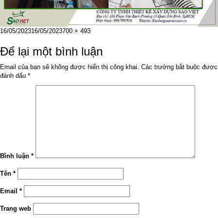
Đăng
Kích
16/05/2023
16/05/2023
700 × 493
vào
cỡ
ngày
đầy
Để lại một bình luận
đủ
Email của bạn sẽ không được hiển thị công khai.
Các trường bắt buộc được
đánh dấu
*
Bình luận
*
Tên
*
Email
*
Trang web