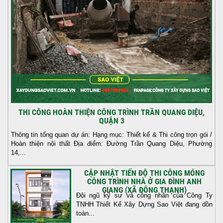
THI CÔNG HOÀN THIỆN CÔNG TRÌNH TRẦN QUANG DIỆU,
QUẬN 3
Thông tin tổng quan dự án: Hạng mục: Thiết kế & Thi công trọn gói /
Hoàn thiện nội thất Địa điểm: Đường Trần Quang Diệu, Phường
14,...
CẬP NHẬT TIẾN ĐỘ THI CÔNG MÓNG
CÔNG TRÌNH NHÀ Ở GIA ĐÌNH ANH
GIANG (XÃ ĐÔNG THẠNH)
Đội ngũ kỹ sư và công nhân của Công Ty
TNHH Thiết Kế Xây Dựng Sao Việt đang dồn
toàn...