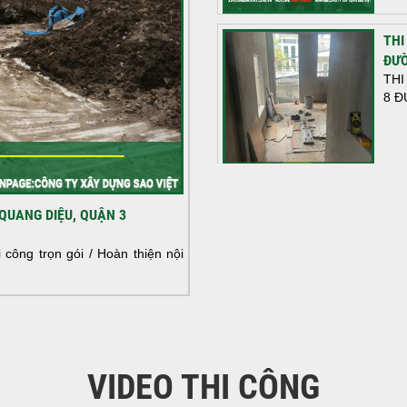
THI
ĐƯỜ
THI
8 Đ
HOÀ
QUANG DIỆU, QUẬN 3
NHÀ
HOÀ
công trọn gói / Hoàn thiện nội
NHÀ
VIDEO THI CÔNG
KHỞ
BÌN