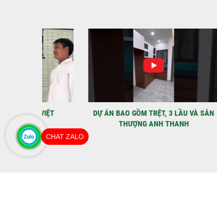
IỆT
DỰ ÁN BAO GỒM TRỆT, 3 LẦU VÀ SÂN
MÃU 
THƯỢNG ANH THANH
CHAT ZALO