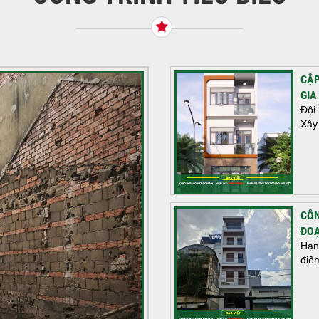
CẬP
GIA
Đội
Xây
CÔN
ĐOẠ
Hạn
điể