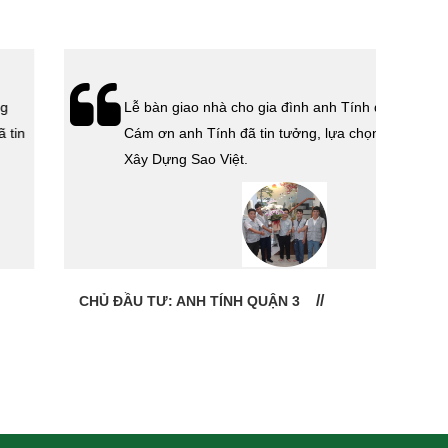
Lễ bàn giao nhà cho gia đình anh Tính quận 3.
Cám ơn anh Tính đã tin tưởng, lựa chọn công ty
Xây Dựng Sao Việt.
CHỦ ĐẦU TƯ: ANH TÍNH QUẬN 3
CHỦ