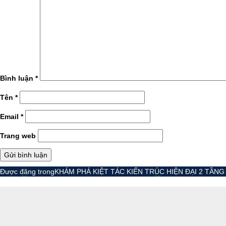
Bình luận
*
Tên
*
Email
*
Trang web
Điều
Được đăng trong
KHÁM PHÁ KIỆT TÁC KIẾN TRÚC HIỆN ĐẠI 2 TẦNG
hướng
bài
viết