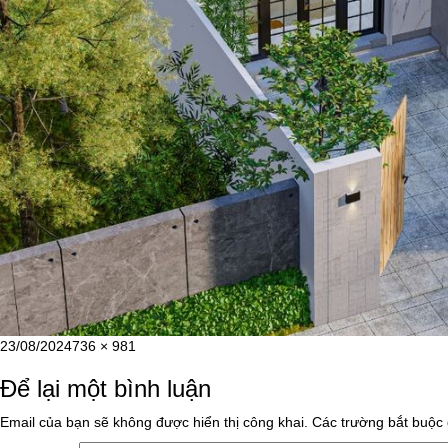
Đăng
Kích
23/08/2024
736 × 981
vào
cỡ
Để lại một bình luận
ngày
đầy
đủ
Email của bạn sẽ không được hiển thị công khai.
Các trường bắt buộc