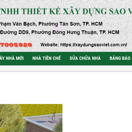
ÂY NHÀ MỚI
NHÀ TIỀN CHẾ
SỬA CHỮA NHÀ
BẢNG BÁO 