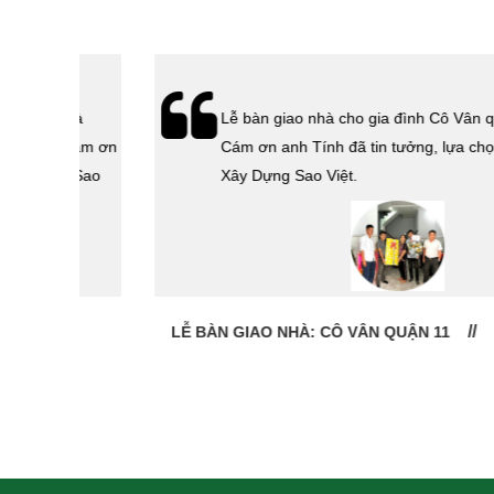
hà
Lễ bàn giao nhà cho gia đình Cô Vân quận 11.
Cám ơn
Cám ơn anh Tính đã tin tưởng, lựa chọn công ty
 Sao
Xây Dựng Sao Việt.
LỄ BÀN GIAO NHÀ: CÔ VÂN QUẬN 11