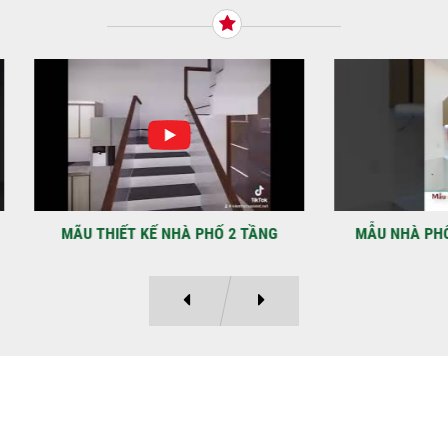
Tiế
TNH
NHẬ
LẠ
Địa
Kỳ 
THIẾT KẾ NHÀ PHỐ 2 TẦNG
MẪU NHÀ PHỐ 4×12 1 TRỆT
Ý KIẾN KHÁCH HÀNG