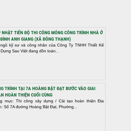
 NHẬT TIẾN ĐỘ THI CÔNG MÓNG CÔNG TRÌNH NHÀ Ở
 ĐÌNH ANH GIANG (XÃ ĐÔNG THẠNH)
 ngũ kỹ sư và công nhân của Công Ty TNHH Thiết Kế
 Dựng Sao Việt đang dồn toàn...
G TRÌNH TẠI 7A HOÀNG BẬT ĐẠT BƯỚC VÀO GIAI
N HOÀN THIỆN CUỐI CÙNG
g mục: Thi công xây dựng / Cải tạo hoàn thiện Địa
m: Số 7A đường Hoàng Bật Đạt, Phường...