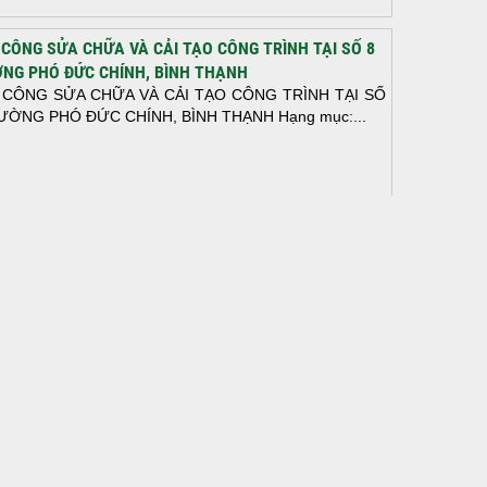
 CÔNG SỬA CHỮA VÀ CẢI TẠO CÔNG TRÌNH TẠI SỐ 8
NG PHÓ ĐỨC CHÍNH, BÌNH THẠNH
 CÔNG SỬA CHỮA VÀ CẢI TẠO CÔNG TRÌNH TẠI SỐ
ƯỜNG PHÓ ĐỨC CHÍNH, BÌNH THẠNH Hạng mục:...
N THÀNH ĐỔ BÊ TÔNG SÀN TẦNG 2 – CÔNG TRÌNH
 Ở ANH TÀI (P. LONG BÌNH)
N THÀNH ĐỔ BÊ TÔNG SÀN TẦNG 2 – CÔNG TRÌNH
 Ở ANH TÀI (P. LONG BÌNH) Hạng mục:...
I CÔNG THI CÔNG TRỌN GÓI NHÀ PHỐ TẠI QUẬN
H TÂN, TP.HCM