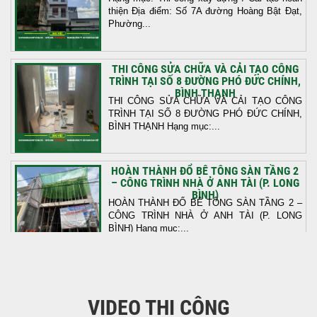
thiện Địa điểm: Số 7A đường Hoàng Bật Đạt,
Phường...
THI CÔNG SỬA CHỮA VÀ CẢI TẠO CÔNG
TRÌNH TẠI SỐ 8 ĐƯỜNG PHÓ ĐỨC CHÍNH,
BÌNH THẠNH
THI CÔNG SỬA CHỮA VÀ CẢI TẠO CÔNG
TRÌNH TẠI SỐ 8 ĐƯỜNG PHÓ ĐỨC CHÍNH,
BÌNH THẠNH Hạng mục:...
HOÀN THÀNH ĐỔ BÊ TÔNG SÀN TẦNG 2
– CÔNG TRÌNH NHÀ Ở ANH TÀI (P. LONG
BÌNH)
HOÀN THÀNH ĐỔ BÊ TÔNG SÀN TẦNG 2 –
CÔNG TRÌNH NHÀ Ở ANH TÀI (P. LONG
BÌNH) Hạng mục:...
KHỞI CÔNG THI CÔNG TRỌN GÓI NHÀ
PHỐ TẠI QUẬN BÌNH TÂN, TP.HCM
VIDEO THI CÔNG
Tiếp nối sự tin tưởng từ quý khách hàng, vừa