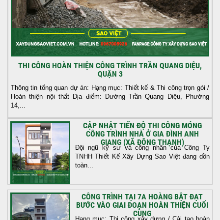
THI CÔNG HOÀN THIỆN CÔNG TRÌNH TRẦN QUANG DIỆU,
QUẬN 3
Thông tin tổng quan dự án: Hạng mục: Thiết kế & Thi công trọn gói /
Hoàn thiện nội thất Địa điểm: Đường Trần Quang Diệu, Phường
14,...
CẬP NHẬT TIẾN ĐỘ THI CÔNG MÓNG
CÔNG TRÌNH NHÀ Ở GIA ĐÌNH ANH
GIANG (XÃ ĐÔNG THẠNH)
Đội ngũ kỹ sư và công nhân của Công Ty
TNHH Thiết Kế Xây Dựng Sao Việt đang dồn
toàn...
CÔNG TRÌNH TẠI 7A HOÀNG BẬT ĐẠT
BƯỚC VÀO GIAI ĐOẠN HOÀN THIỆN CUỐI
CÙNG
Hạng mục: Thi công xây dựng / Cải tạo hoàn