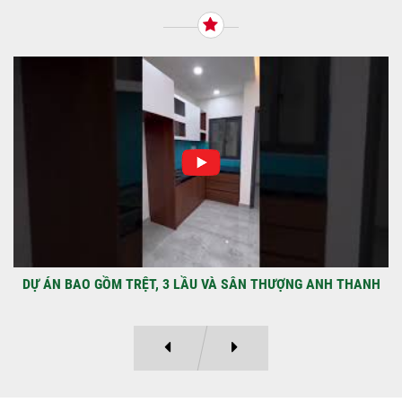
qua Công Ty TNHH Thiết Kế Xây Dựng Sao
Việt...
NHẬN CHÌA KHÓA – TRAO TỔ ẤM MỚI
TẠI PHƯỜNG AN LẠC
Địa điểm: Đường Lâm Hoành, phường An
LạcGia chủ: Anh Kỳ Xây Dựng Sao Việt chính
thức hoàn tất và...
DỰ ÁN BAO GỒM TRỆT, 3 LẦU VÀ SÂN THƯỢNG ANH THANH