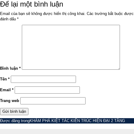
ngày
đầy
Để lại một bình luận
đủ
Email của bạn sẽ không được hiển thị công khai.
Các trường bắt buộc được
đánh dấu
*
Bình luận
*
Tên
*
Email
*
Trang web
Điều
Được đăng trong
KHÁM PHÁ KIỆT TÁC KIẾN TRÚC HIỆN ĐẠI 2 TẦNG
hướng