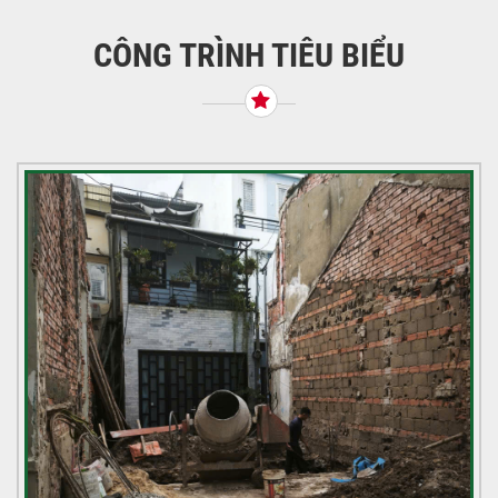
bài
viết
CÔNG TRÌNH TIÊU BIỂU