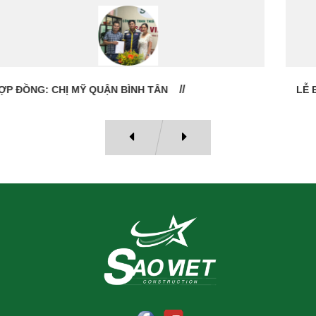
LỄ BÀN GIAO NHÀ: CÔ VÂN QUẬN 11