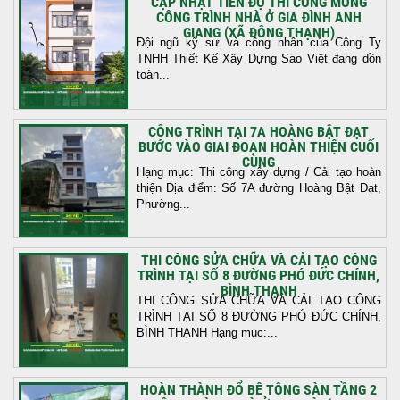
CẬP NHẬT TIẾN ĐỘ THI CÔNG MÓNG
CÔNG TRÌNH NHÀ Ở GIA ĐÌNH ANH
GIANG (XÃ ĐÔNG THẠNH)
Đội ngũ kỹ sư và công nhân của Công Ty
TNHH Thiết Kế Xây Dựng Sao Việt đang dồn
toàn...
CÔNG TRÌNH TẠI 7A HOÀNG BẬT ĐẠT
BƯỚC VÀO GIAI ĐOẠN HOÀN THIỆN CUỐI
CÙNG
Hạng mục: Thi công xây dựng / Cải tạo hoàn
thiện Địa điểm: Số 7A đường Hoàng Bật Đạt,
Phường...
THI CÔNG SỬA CHỮA VÀ CẢI TẠO CÔNG
TRÌNH TẠI SỐ 8 ĐƯỜNG PHÓ ĐỨC CHÍNH,
BÌNH THẠNH
THI CÔNG SỬA CHỮA VÀ CẢI TẠO CÔNG
TRÌNH TẠI SỐ 8 ĐƯỜNG PHÓ ĐỨC CHÍNH,
BÌNH THẠNH Hạng mục:...
HOÀN THÀNH ĐỔ BÊ TÔNG SÀN TẦNG 2