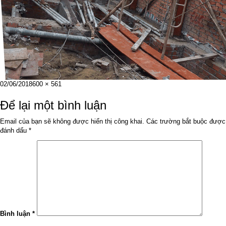
Đăng
Kích
02/06/2018
600 × 561
vào
cỡ
ngày
đầy
Để lại một bình luận
đủ
Email của bạn sẽ không được hiển thị công khai.
Các trường bắt buộc được
đánh dấu
*
Bình luận
*