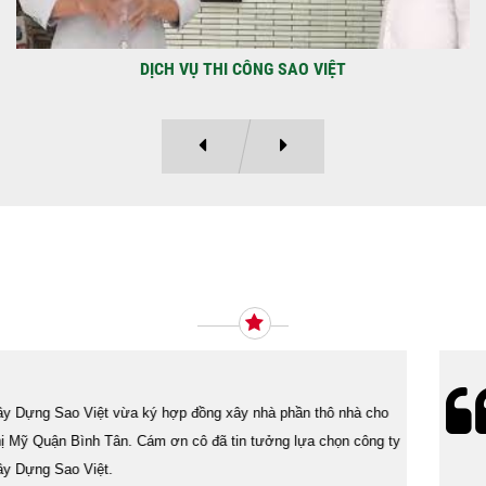
DỰ ÁN BAO GỒM TRỆT, 3 LẦU VÀ SÂN THƯỢNG ANH THANH
Ý KIẾN KHÁCH HÀNG
Lễ bàn giao nhà cho gia đình Cô Vân quận 11. Cám ơn anh Tính
đã tin tưởng, lựa chọn công ty Xây Dựng Sao Việt.