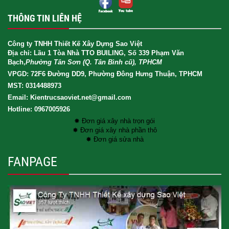
THÔNG TIN LIÊN HỆ
Công ty TNHH Thiết Kế Xây Dựng Sao Việt
Địa chỉ: Lầu 1 Tòa Nhà TTO BUILING, Số 339 Phạm Văn
Bạch,
Phường Tân Sơn (Q. Tân Bình cũ), TPHCM
VPGD: 72F6 Đường DD9, Phường Đông Hưng Thuận, TPHCM
MST: 0314488973
Email: Kientrucsaoviet.net@gmail.com
Hotline: 0967005926
✸ Đơn giá xây nhà trọn gói
✸ Đơn giá xây nhà phần thô
✸ Đơn giá sửa nhà
FANPAGE