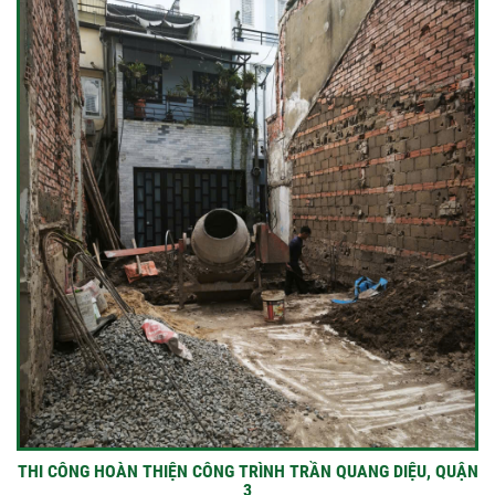
THI CÔNG HOÀN THIỆN CÔNG TRÌNH TRẦN QUANG DIỆU, QUẬN
3