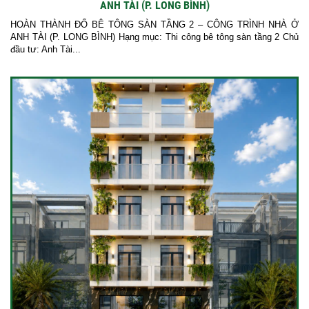
ANH TÀI (P. LONG BÌNH)
HOÀN THÀNH ĐỔ BÊ TÔNG SÀN TẦNG 2 – CÔNG TRÌNH NHÀ Ở
ANH TÀI (P. LONG BÌNH) Hạng mục: Thi công bê tông sàn tầng 2 Chủ
đầu tư: Anh Tài...