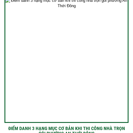
ĐIỂM DANH 3 HẠNG MỤC CƠ BẢN KHI THI CÔNG NHÀ TRỌN