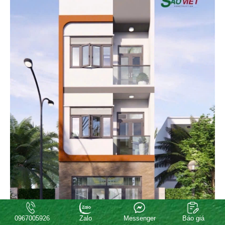
0967005926
Zalo
Messenger
Báo giá