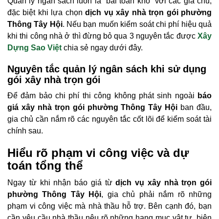
Quản lý ngân sách luôn là “bài toán khó” với các gia chủ,
đặc biệt khi lựa chọn
dịch vụ xây nhà trọn gói phường
Thông Tây Hội
. Nếu bạn muốn kiểm soát chi phí hiệu quả
khi thi công nhà ở thì đừng bỏ qua 3 nguyên tắc được
Xây
Dựng Sao Việt
chia sẻ ngay dưới đây.
Nguyên tắc quản lý ngân sách khi sử dụng
gói xây nhà trọn gói
Để đảm bảo chi phí thi công không phát sinh ngoài
báo
giá xây nhà trọn gói phường Thông Tây Hội
ban đầu,
gia chủ cần nắm rõ các nguyên tắc cốt lõi để kiểm soát tài
chính sau.
Hiểu rõ phạm vi công việc và dự
toán tổng thể
Ngay từ khi nhận báo giá từ
dịch vụ xây nhà trọn gói
phường Thông Tây Hội
, gia chủ phải nắm rõ những
phạm vi công việc mà nhà thầu hỗ trợ. Bên cạnh đó, bạn
cần yêu cầu nhà thầu nêu rõ những hạng mục vật tư, biện