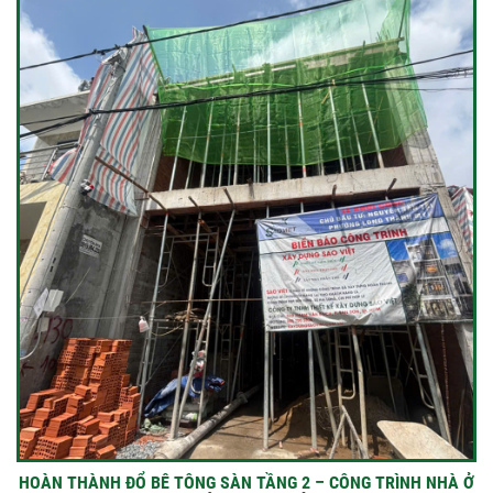
HOÀN THÀNH ĐỔ BÊ TÔNG SÀN TẦNG 2 – CÔNG TRÌNH NHÀ Ở