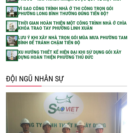
VÌ SAO CÔNG TRÌNH NHÀ Ở THI CÔNG TRỌN GÓI
PHƯỜNG LONG BÌNH THƯỜNG ĐÚNG TIẾN ĐỘ?
THỜI GIAN HOÀN THIỆN MỘT CÔNG TRÌNH NHÀ Ở CHÌA
KHÓA TRAO TAY PHƯỜNG LINH XUÂN
LƯU Ý KHI XÂY NHÀ TRỌN GÓI MÙA MƯA PHƯỜNG TAM
BÌNH ĐỂ TRÁNH CHẬM TIẾN ĐỘ
XU HƯỚNG THIẾT KẾ HIỆN ĐẠI KHI SỬ DỤNG GÓI XÂY
DỰNG HOÀN THIỆN PHƯỜNG THỦ ĐỨC
ĐỘI NGŨ NHÂN SỰ