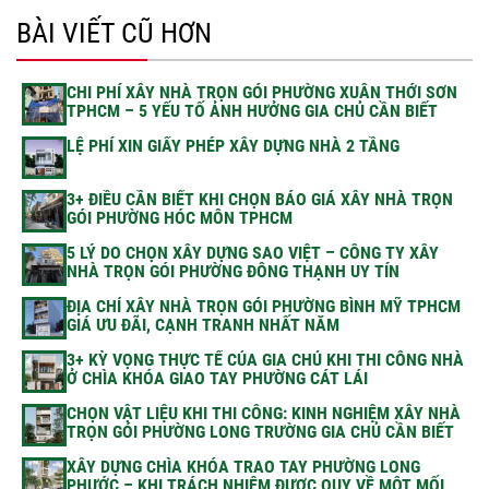
BÀI VIẾT CŨ HƠN
CHI PHÍ XÂY NHÀ TRỌN GÓI PHƯỜNG XUÂN THỚI SƠN
TPHCM – 5 YẾU TỐ ẢNH HƯỞNG GIA CHỦ CẦN BIẾT
LỆ PHÍ XIN GIẤY PHÉP XÂY DỰNG NHÀ 2 TẦNG
3+ ĐIỀU CẦN BIẾT KHI CHỌN BÁO GIÁ XÂY NHÀ TRỌN
GÓI PHƯỜNG HÓC MÔN TPHCM
5 LÝ DO CHỌN XÂY DỰNG SAO VIỆT – CÔNG TY XÂY
NHÀ TRỌN GÓI PHƯỜNG ĐÔNG THẠNH UY TÍN
ĐỊA CHỈ XÂY NHÀ TRỌN GÓI PHƯỜNG BÌNH MỸ TPHCM
GIÁ ƯU ĐÃI, CẠNH TRANH NHẤT NĂM
3+ KỲ VỌNG THỰC TẾ CỦA GIA CHỦ KHI THI CÔNG NHÀ
Ở CHÌA KHÓA GIAO TAY PHƯỜNG CÁT LÁI
CHỌN VẬT LIỆU KHI THI CÔNG: KINH NGHIỆM XÂY NHÀ
TRỌN GÓI PHƯỜNG LONG TRƯỜNG GIA CHỦ CẦN BIẾT
XÂY DỰNG CHÌA KHÓA TRAO TAY PHƯỜNG LONG
PHƯỚC – KHI TRÁCH NHIỆM ĐƯỢC QUY VỀ MỘT MỐI