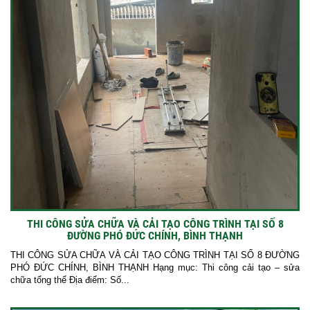
THI CÔNG SỬA CHỮA VÀ CẢI TẠO CÔNG TRÌNH TẠI SỐ 8
ĐƯỜNG PHÓ ĐỨC CHÍNH, BÌNH THẠNH
THI CÔNG SỬA CHỮA VÀ CẢI TẠO CÔNG TRÌNH TẠI SỐ 8 ĐƯỜNG
PHÓ ĐỨC CHÍNH, BÌNH THẠNH Hạng mục: Thi công cải tạo – sửa
chữa tổng thể Địa điểm: Số...