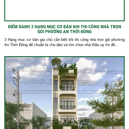
ĐIỂM DANH 3 HẠNG MỤC CƠ BẢN KHI THI CÔNG NHÀ TRỌN
GÓI PHƯỜNG AN THỚI ĐÔNG
3 Hạng mục cơ bản gia chủ cần biết khi thi công nhà trọn gói phường
An Thới Đông để chuẩn bị chu đáo và tìm chọn nhà thầu uy tín để...