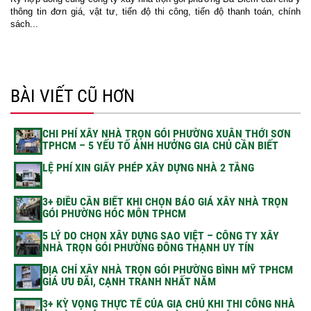
thông tin đơn giá, vật tư, tiến độ thi công, tiến độ thanh toán, chính
sách...
BÀI VIẾT CŨ HƠN
CHI PHÍ XÂY NHÀ TRỌN GÓI PHƯỜNG XUÂN THỚI SƠN
TPHCM – 5 YẾU TỐ ẢNH HƯỞNG GIA CHỦ CẦN BIẾT
LỆ PHÍ XIN GIẤY PHÉP XÂY DỰNG NHÀ 2 TẦNG
3+ ĐIỀU CẦN BIẾT KHI CHỌN BÁO GIÁ XÂY NHÀ TRỌN
GÓI PHƯỜNG HÓC MÔN TPHCM
5 LÝ DO CHỌN XÂY DỰNG SAO VIỆT – CÔNG TY XÂY
NHÀ TRỌN GÓI PHƯỜNG ĐÔNG THẠNH UY TÍN
ĐỊA CHỈ XÂY NHÀ TRỌN GÓI PHƯỜNG BÌNH MỸ TPHCM
GIÁ ƯU ĐÃI, CẠNH TRANH NHẤT NĂM
3+ KỲ VỌNG THỰC TẾ CỦA GIA CHỦ KHI THI CÔNG NHÀ