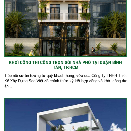
KHỞI CÔNG THI CÔNG TRỌN GÓI NHÀ PHỐ TẠI QUẬN BÌNH
TÂN, TP.HCM
Tiếp nối sự tin tưởng từ quý khách hàng, vừa qua Công Ty TNHH Thiết
Kế Xây Dựng Sao Việt đã chính thức ký kết hợp đồng và khởi công dự
án...