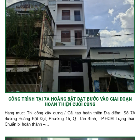
CÔNG TRÌNH TẠI 7A HOÀNG BẬT ĐẠT BƯỚC VÀO GIAI ĐOẠN
HOÀN THIỆN CUỐI CÙNG
Hạng mục: Thi công xây dựng / Cải tạo hoàn thiện Địa điểm: Số 7A
đường Hoàng Bật Đạt, Phường 15, Q. Tân Bình, TP.HCM Trạng thái:
Chuẩn bị hoàn thành –...