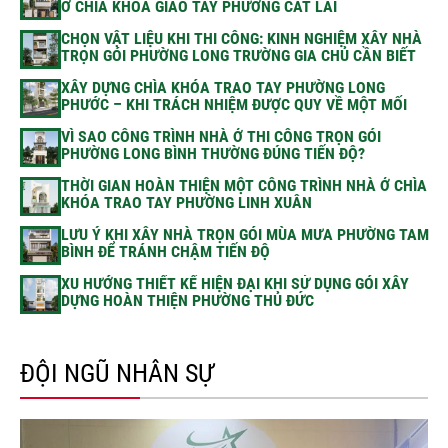
Ở CHÌA KHÓA GIAO TAY PHƯỜNG CÁT LÁI
CHỌN VẬT LIỆU KHI THI CÔNG: KINH NGHIỆM XÂY NHÀ
TRỌN GÓI PHƯỜNG LONG TRƯỜNG GIA CHỦ CẦN BIẾT
XÂY DỰNG CHÌA KHÓA TRAO TAY PHƯỜNG LONG
PHƯỚC – KHI TRÁCH NHIỆM ĐƯỢC QUY VỀ MỘT MỐI
VÌ SAO CÔNG TRÌNH NHÀ Ở THI CÔNG TRỌN GÓI
PHƯỜNG LONG BÌNH THƯỜNG ĐÚNG TIẾN ĐỘ?
THỜI GIAN HOÀN THIỆN MỘT CÔNG TRÌNH NHÀ Ở CHÌA
KHÓA TRAO TAY PHƯỜNG LINH XUÂN
LƯU Ý KHI XÂY NHÀ TRỌN GÓI MÙA MƯA PHƯỜNG TAM
BÌNH ĐỂ TRÁNH CHẬM TIẾN ĐỘ
XU HƯỚNG THIẾT KẾ HIỆN ĐẠI KHI SỬ DỤNG GÓI XÂY
DỰNG HOÀN THIỆN PHƯỜNG THỦ ĐỨC
ĐỘI NGŨ NHÂN SỰ