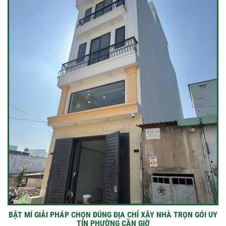
BẬT MÍ GIẢI PHÁP CHỌN ĐÚNG ĐỊA CHỈ XÂY NHÀ TRỌN GÓI UY
TÍN PHƯỜNG CẦN GIỜ