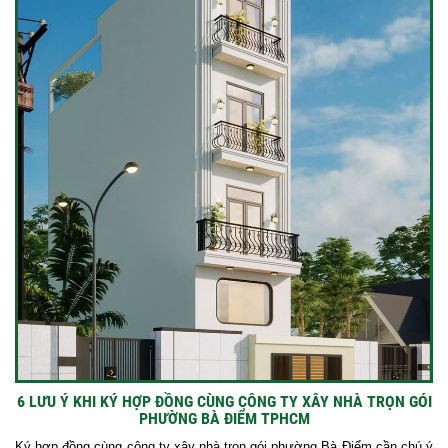
6 LƯU Ý KHI KÝ HỢP ĐỒNG CÙNG CÔNG TY XÂY NHÀ TRỌN GÓI
PHƯỜNG BÀ ĐIỂM TPHCM
Ký hợp đồng cùng công ty xây nhà trọn gói phường Bà Điểm cần chú ý