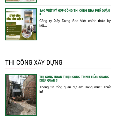
SAO VIỆT KÝ HỢP ĐỒNG THI CÔNG NHÀ PHỐ QUẬN
8
Công ty Xây Dựng Sao Việt chính thức ký
kết...
THI CÔNG XÂY DỰNG
THI CÔNG HOÀN THIỆN CÔNG TRÌNH TRẦN QUANG
DIỆU, QUẬN 3
Thông tin tổng quan dự án: Hạng mục: Thiết
kế...