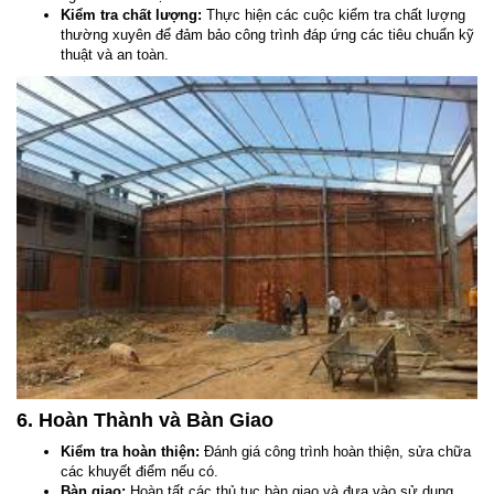
Kiểm tra chất lượng:
Thực hiện các cuộc kiểm tra chất lượng
thường xuyên để đảm bảo công trình đáp ứng các tiêu chuẩn kỹ
thuật và an toàn.
6. Hoàn Thành và Bàn Giao
Kiểm tra hoàn thiện:
Đánh giá công trình hoàn thiện, sửa chữa
các khuyết điểm nếu có.
Bàn giao:
Hoàn tất các thủ tục bàn giao và đưa vào sử dụng.