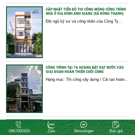
CẬP NHẬT TIẾN ĐỘ THI CÔNG MÓNG CÔNG TRÌNH
NHÀ Ở GIA ĐÌNH ANH GIANG (XÃ ĐÔNG THẠNH)
Đội ngũ kỹ sư và công nhân của Công Ty...
CÔNG TRÌNH TẠI 7A HOÀNG BẬT ĐẠT BƯỚC VÀO
GIAI ĐOẠN HOÀN THIỆN CUỐI CÙNG
Hạng mục: Thi công xây dựng / Cải tạo hoàn...
HOÀN THÀNH ĐỔ BÊ TÔNG SÀN TẦNG 2 – CÔNG
TRÌNH NHÀ Ở ANH TÀI (P. LONG BÌNH)
0967005926
Zalo
Messenger
Báo giá
HOÀN THÀNH ĐỔ BÊ TÔNG SÀN TẦNG 2 –