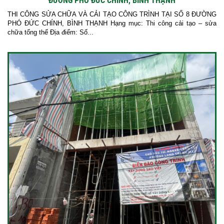
ĐƯỜNG PHÓ ĐỨC CHÍNH, BÌNH THẠNH
THI CÔNG SỬA CHỮA VÀ CẢI TẠO CÔNG TRÌNH TẠI SỐ 8 ĐƯỜNG
PHÓ ĐỨC CHÍNH, BÌNH THẠNH Hạng mục: Thi công cải tạo – sửa
chữa tổng thể Địa điểm: Số...