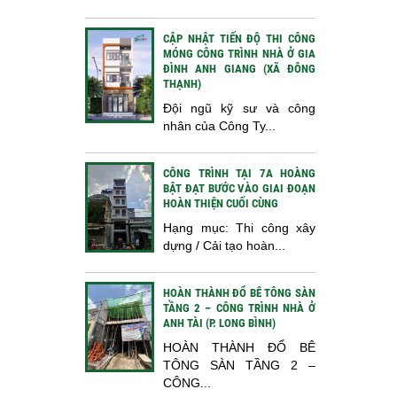
CẬP NHẬT TIẾN ĐỘ THI CÔNG
MÓNG CÔNG TRÌNH NHÀ Ở GIA
ĐÌNH ANH GIANG (XÃ ĐÔNG
THẠNH)
Đội ngũ kỹ sư và công
nhân của Công Ty...
CÔNG TRÌNH TẠI 7A HOÀNG
BẬT ĐẠT BƯỚC VÀO GIAI ĐOẠN
HOÀN THIỆN CUỐI CÙNG
Hạng mục: Thi công xây
dựng / Cải tạo hoàn...
HOÀN THÀNH ĐỔ BÊ TÔNG SÀN
TẦNG 2 – CÔNG TRÌNH NHÀ Ở
ANH TÀI (P. LONG BÌNH)
HOÀN THÀNH ĐỔ BÊ
TÔNG SÀN TẦNG 2 –
CÔNG...