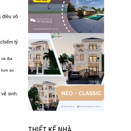
à điều vô
 chiếm tỷ
 và địa
m hơn so
 vệ sinh.
THIẾT KẾ NHÀ