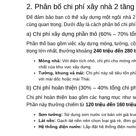
2. Phân bổ chi phí xây nhà 2 tầng 
Để đảm bảo bạn có thể xây dựng một ngôi nhà 2 tầ
cùng quan trọng. Dưới đây là cách phân bổ chi phí
a) Chi phí xây dựng phần thô (60% – 70% tổn
Phần thô bao gồm việc xây dựng móng, tường, cột,
trọng lớn nhất, thường khoảng
240 triệu đến 280 
Móng nhà:
Với diện tích nhỏ, chi phí cho móng n
chất của khu vực xây dựng.
Tường, khung và mái:
Chi phí này sẽ tiêu tốn p
với mái dốc hoặc mái Thái.
b) Chi phí hoàn thiện (30% – 40% tổng chi ph
Chi phí hoàn thiện bao gồm các hạng mục như sơn 
Phần này thường chiếm từ
120 triệu đến 160 triệ
Sơn tường:
Sử dụng sơn nước cơ bản với giá trung
Lát nền:
Gạch lát nền nên chọn loại giá rẻ, đơn g
Hệ thống điện nước:
Lắp đặt hệ thống điện nước 