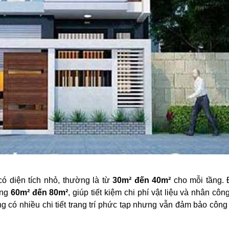
ó diện tích nhỏ, thường là từ
30m² đến 40m²
cho mỗi tầng. 
ảng
60m² đến 80m²
, giúp tiết kiệm chi phí vật liệu và nhân cô
 có nhiều chi tiết trang trí phức tạp nhưng vẫn đảm bảo côn