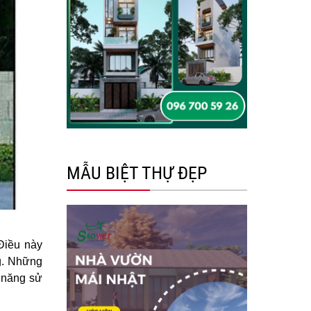
MẪU BIỆT THỰ ĐẸP
Điều này
ng. Những
g năng sử