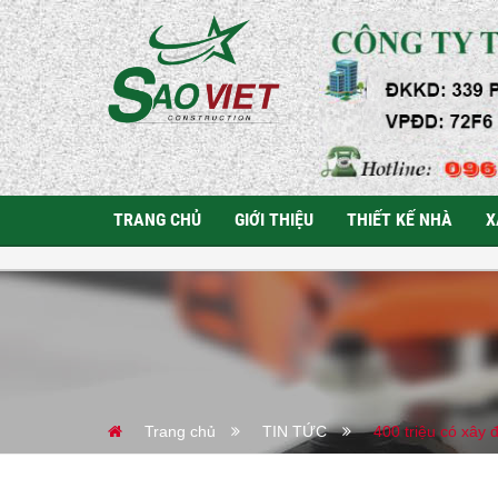
TRANG CHỦ
GIỚI THIỆU
THIẾT KẾ NHÀ
X
Trang chủ
TIN TỨC
400 triệu có xây 