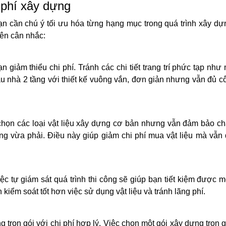
i phí xây dựng
ạn cần chú ý tối ưu hóa từng hạng mục trong quá trình xây d
nên cân nhắc:
n giảm thiểu chi phí. Tránh các chi tiết trang trí phức tạp như
 nhà 2 tầng với thiết kế vuông vắn, đơn giản nhưng vẫn đủ c
 chọn các loại vật liệu xây dựng cơ bản nhưng vẫn đảm bảo c
ợng vừa phải. Điều này giúp giảm chi phí mua vật liệu mà vẫ
ệc tự giám sát quá trình thi công sẽ giúp bạn tiết kiệm được 
n kiểm soát tốt hơn việc sử dụng vật liệu và tránh lãng phí.
trọn gói với chi phí hợp lý. Việc chọn một gói xây dựng trọn g