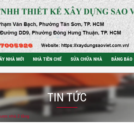
ÂY NHÀ MỚI
NHÀ TIỀN CHẾ
SỬA CHỮA NHÀ
BẢNG BÁO 
TIN TỨC
được nhà 2 tầng