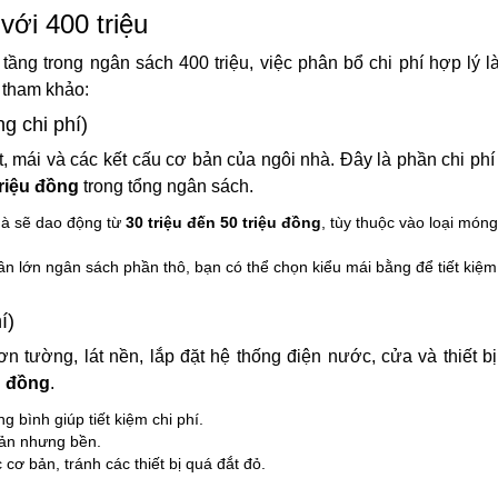
với 400 triệu
ng trong ngân sách 400 triệu, việc phân bổ chi phí hợp lý l
 tham khảo:
g chi phí)
 mái và các kết cấu cơ bản của ngôi nhà. Đây là phần chi phí
triệu đồng
trong tổng ngân sách.
hà sẽ dao động từ
30 triệu đến 50 triệu đồng
, tùy thuộc vào loại móng
hần lớn ngân sách phần thô, bạn có thể chọn kiểu mái bằng để tiết kiệ
í)
tường, lát nền, lắp đặt hệ thống điện nước, cửa và thiết bị
u đồng
.
 bình giúp tiết kiệm chi phí.
iản nhưng bền.
cơ bản, tránh các thiết bị quá đắt đỏ.