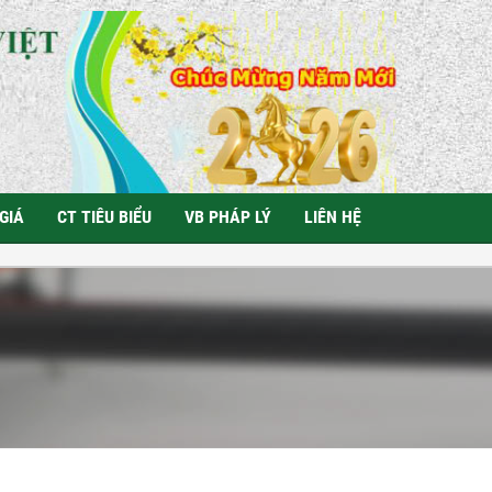
GIÁ
CT TIÊU BIỂU
VB PHÁP LÝ
LIÊN HỆ