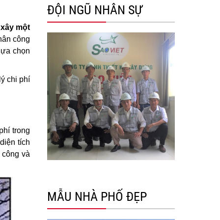
ĐỘI NGŨ NHÂN SỰ
 xây một
nhân công
 lựa chọn
ý chi phí
phí trong
diện tích
n công và
MẪU NHÀ PHỐ ĐẸP