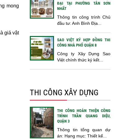
ĐẠI TẠI PHƯỜNG TÂN SƠN
hông mong
NHẤT
Thông tin công trình Chủ
đầu tư: Anh Bình Địa...
 giá vật
SAO VIỆT KÝ HỢP ĐỒNG THI
CÔNG NHÀ PHỐ QUẬN 8
Công ty Xây Dựng Sao
Việt chính thức ký kết...
THI CÔNG XÂY DỰNG
THI CÔNG HOÀN THIỆN CÔNG
TRÌNH TRẦN QUANG DIỆU,
QUẬN 3
Thông tin tổng quan dự
án: Hạng mục: Thiết kế...