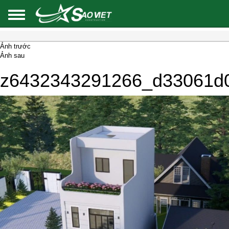
Ảnh trước
Ảnh sau
z6432343291266_d33061d