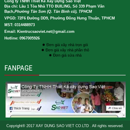
Công ty TNHH Thiết Kế Xây Dựng Sao Việt
Địa chỉ: Lầu 1 Tòa Nhà TTO BUILING, Số 339 Phạm Văn
Bạch,
Phường Tân Sơn (Q. Tân Bình cũ), TPHCM
VPGD: 72F6 Đường DD9, Phường Đông Hưng Thuận, TPHCM
MST: 0314488973
Email: Kientrucsaoviet.net@gmail.com
Hotline: 0967005926
✸ Đơn giá xây nhà trọn gói
✸ Đơn giá xây nhà phần thô
✸ Đơn giá sửa nhà
FANPAGE
Copyright® 2017 XAY DUNG SAO VIET CO.LTD . All rights reserved.