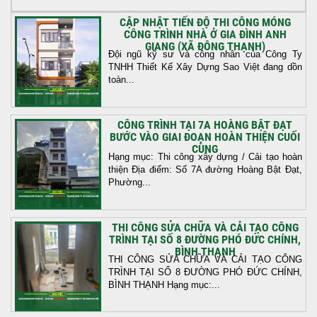
CẬP NHẬT TIẾN ĐỘ THI CÔNG MÓNG
CÔNG TRÌNH NHÀ Ở GIA ĐÌNH ANH
GIANG (XÃ ĐÔNG THẠNH)
Đội ngũ kỹ sư và công nhân của Công Ty
TNHH Thiết Kế Xây Dựng Sao Việt đang dồn
toàn...
CÔNG TRÌNH TẠI 7A HOÀNG BẬT ĐẠT
BƯỚC VÀO GIAI ĐOẠN HOÀN THIỆN CUỐI
CÙNG
Hạng mục: Thi công xây dựng / Cải tạo hoàn
thiện Địa điểm: Số 7A đường Hoàng Bật Đạt,
Phường...
THI CÔNG SỬA CHỮA VÀ CẢI TẠO CÔNG
TRÌNH TẠI SỐ 8 ĐƯỜNG PHÓ ĐỨC CHÍNH,
BÌNH THẠNH
THI CÔNG SỬA CHỮA VÀ CẢI TẠO CÔNG
TRÌNH TẠI SỐ 8 ĐƯỜNG PHÓ ĐỨC CHÍNH,
BÌNH THẠNH Hạng mục:...