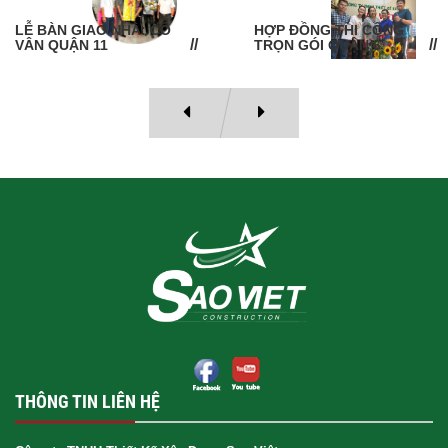
LỄ BÀN GIAO NHÀ: CÔ
HỢP ĐỒNG THI CÔNG
VÂN QUẬN 11
TRỌN GÓI QUẬN 6
THÔNG TIN LIÊN HỆ