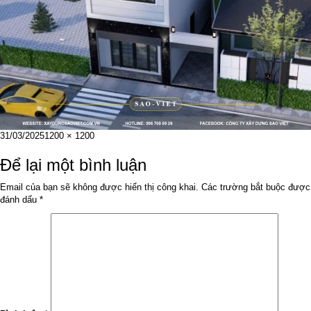
Đăng
Kích
31/03/2025
1200 × 1200
vào
cỡ
ngày
đầy
Để lại một bình luận
đủ
Email của bạn sẽ không được hiển thị công khai.
Các trường bắt buộc được
đánh dấu
*