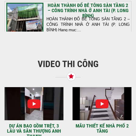
HOÀN THÀNH ĐỔ BÊ TÔNG SÀN TẦNG 2
– CÔNG TRÌNH NHÀ Ở ANH TÀI (P. LONG
BÌNH)
HOÀN THÀNH ĐỔ BÊ TÔNG SÀN TẦNG 2 –
CÔNG TRÌNH NHÀ Ở ANH TÀI (P. LONG
BÌNH) Hạng mục:...
KHỞI CÔNG THI CÔNG TRỌN GÓI NHÀ
PHỐ TẠI QUẬN BÌNH TÂN, TP.HCM
VIDEO THI CÔNG
Tiếp nối sự tin tưởng từ quý khách hàng, vừa
qua Công Ty TNHH Thiết Kế Xây Dựng Sao
Việt...
NHẬN CHÌA KHÓA – TRAO TỔ ẤM MỚI
TẠI PHƯỜNG AN LẠC
Địa điểm: Đường Lâm Hoành, phường An
LạcGia chủ: Anh Kỳ Xây Dựng Sao Việt chính
thức hoàn tất và...
DỰ ÁN BAO GỒM TRỆT, 3
MÃU THIẾT KẾ NHÀ PHỐ 2
LẦU VÀ SÂN THƯỢNG ANH
TẦNG