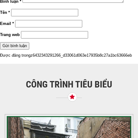
Bình luận
*
Tên
*
Email
*
Trang web
Điều
Được đăng trong
z6432343291266_d33061d063e17935b8c27a1bc63666eb
hướng
bài
viết
CÔNG TRÌNH TIÊU BIỂU