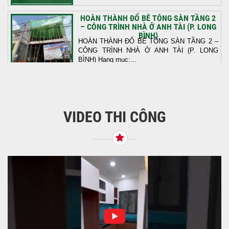
HOÀN THÀNH ĐỔ BÊ TÔNG SÀN TẦNG 2
– CÔNG TRÌNH NHÀ Ở ANH TÀI (P. LONG
BÌNH)
HOÀN THÀNH ĐỔ BÊ TÔNG SÀN TẦNG 2 –
CÔNG TRÌNH NHÀ Ở ANH TÀI (P. LONG
BÌNH) Hạng mục:...
KHỞI CÔNG THI CÔNG TRỌN GÓI NHÀ
PHỐ TẠI QUẬN BÌNH TÂN, TP.HCM
VIDEO THI CÔNG
Tiếp nối sự tin tưởng từ quý khách hàng, vừa
qua Công Ty TNHH Thiết Kế Xây Dựng Sao
Việt...
NHẬN CHÌA KHÓA – TRAO TỔ ẤM MỚI
TẠI PHƯỜNG AN LẠC
Địa điểm: Đường Lâm Hoành, phường An
LạcGia chủ: Anh Kỳ Xây Dựng Sao Việt chính
thức hoàn tất và...