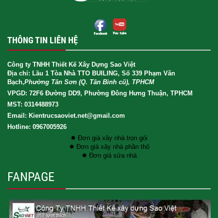
THÔNG TIN LIÊN HỆ
Công ty TNHH Thiết Kế Xây Dựng Sao Việt
Địa chỉ: Lầu 1 Tòa Nhà TTO BUILING, Số 339 Phạm Văn
Bạch,
Phường Tân Sơn (Q. Tân Bình cũ), TPHCM
VPGD: 72F6 Đường DD9, Phường Đông Hưng Thuận, TPHCM
MST: 0314488973
Email: Kientrucsaoviet.net@gmail.com
Hotline: 0967005926
✸ Đơn giá xây nhà trọn gói
✸ Đơn giá xây nhà phần thô
✸ Đơn giá sửa nhà
FANPAGE