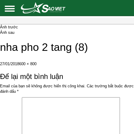
Ảnh trước
Ảnh sau
nha pho 2 tang (8)
Đăng
Kích
27/01/2018
600 × 800
vào
cỡ
ngày
đầy
Để lại một bình luận
đủ
Email của bạn sẽ không được hiển thị công khai.
Các trường bắt buộc được
đánh dấu
*