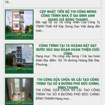
14,...
CẬP NHẬT TIẾN ĐỘ THI CÔNG MÓNG
CÔNG TRÌNH NHÀ Ở GIA ĐÌNH ANH
GIANG (XÃ ĐÔNG THẠNH)
Đội ngũ kỹ sư và công nhân của Công Ty
TNHH Thiết Kế Xây Dựng Sao Việt đang dồn
toàn...
CÔNG TRÌNH TẠI 7A HOÀNG BẬT ĐẠT
BƯỚC VÀO GIAI ĐOẠN HOÀN THIỆN CUỐI
CÙNG
Hạng mục: Thi công xây dựng / Cải tạo hoàn
thiện Địa điểm: Số 7A đường Hoàng Bật Đạt,
Phường...
THI CÔNG SỬA CHỮA VÀ CẢI TẠO CÔNG
TRÌNH TẠI SỐ 8 ĐƯỜNG PHÓ ĐỨC CHÍNH,
BÌNH THẠNH
THI CÔNG SỬA CHỮA VÀ CẢI TẠO CÔNG
TRÌNH TẠI SỐ 8 ĐƯỜNG PHÓ ĐỨC CHÍNH,
BÌNH THẠNH Hạng mục:...