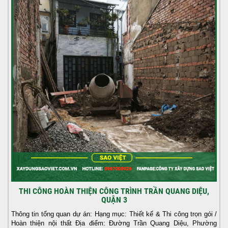
THI CÔNG HOÀN THIỆN CÔNG TRÌNH TRẦN QUANG DIỆU,
QUẬN 3
Thông tin tổng quan dự án: Hạng mục: Thiết kế & Thi công trọn gói /
Hoàn thiện nội thất Địa điểm: Đường Trần Quang Diệu, Phường