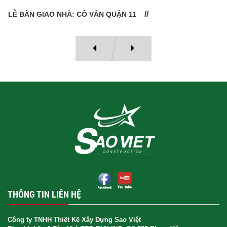
LỄ BÀN GIAO NHÀ: CÔ VÂN QUẬN 11
THÔNG TIN LIÊN HỆ
Công ty TNHH Thiết Kế Xây Dựng Sao Việt