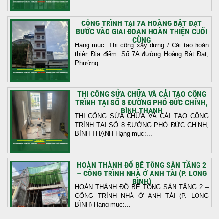
CÔNG TRÌNH TẠI 7A HOÀNG BẬT ĐẠT
BƯỚC VÀO GIAI ĐOẠN HOÀN THIỆN CUỐI
CÙNG
Hạng mục: Thi công xây dựng / Cải tạo hoàn
thiện Địa điểm: Số 7A đường Hoàng Bật Đạt,
Phường...
THI CÔNG SỬA CHỮA VÀ CẢI TẠO CÔNG
TRÌNH TẠI SỐ 8 ĐƯỜNG PHÓ ĐỨC CHÍNH,
BÌNH THẠNH
THI CÔNG SỬA CHỮA VÀ CẢI TẠO CÔNG
TRÌNH TẠI SỐ 8 ĐƯỜNG PHÓ ĐỨC CHÍNH,
BÌNH THẠNH Hạng mục:...
HOÀN THÀNH ĐỔ BÊ TÔNG SÀN TẦNG 2
– CÔNG TRÌNH NHÀ Ở ANH TÀI (P. LONG
BÌNH)
HOÀN THÀNH ĐỔ BÊ TÔNG SÀN TẦNG 2 –
CÔNG TRÌNH NHÀ Ở ANH TÀI (P. LONG
BÌNH) Hạng mục:...