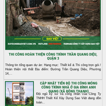
THI CÔNG HOÀN THIỆN CÔNG TRÌNH TRẦN QUANG DIỆU,
QUẬN 3
Thông tin tổng quan dự án: Hạng mục: Thiết kế & Thi công trọn gói /
Hoàn thiện nội thất Địa điểm: Đường Trần Quang Diệu, Phường
14,...
CẬP NHẬT TIẾN ĐỘ THI CÔNG MÓNG
CÔNG TRÌNH NHÀ Ở GIA ĐÌNH ANH
GIANG (XÃ ĐÔNG THẠNH)
Đội ngũ kỹ sư và công nhân của Công Ty
TNHH Thiết Kế Xây Dựng Sao Việt đang dồn
toàn...