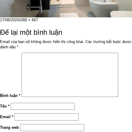
Đăng
Kích
17/08/2024
1000 × 667
vào
cỡ
ngày
đầy
Để lại một bình luận
đủ
Email của bạn sẽ không được hiển thị công khai.
Các trường bắt buộc được
đánh dấu
*
Bình luận
*
Tên
*
Email
*
Trang web