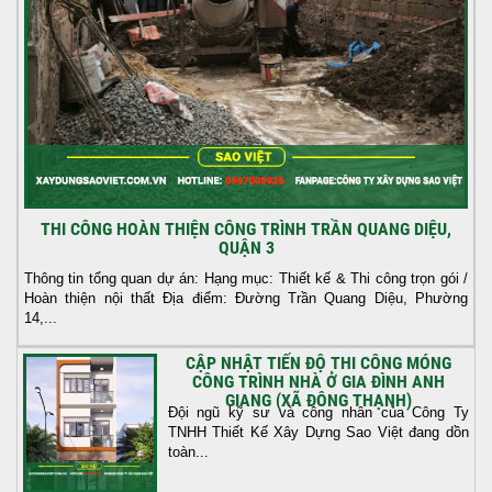
THI CÔNG HOÀN THIỆN CÔNG TRÌNH TRẦN QUANG DIỆU,
QUẬN 3
Thông tin tổng quan dự án: Hạng mục: Thiết kế & Thi công trọn gói /
Hoàn thiện nội thất Địa điểm: Đường Trần Quang Diệu, Phường
14,...
CẬP NHẬT TIẾN ĐỘ THI CÔNG MÓNG
CÔNG TRÌNH NHÀ Ở GIA ĐÌNH ANH
GIANG (XÃ ĐÔNG THẠNH)
Đội ngũ kỹ sư và công nhân của Công Ty
TNHH Thiết Kế Xây Dựng Sao Việt đang dồn
toàn...