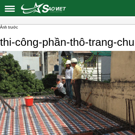
Ảnh trước
thi-công-phần-thô-trang-chu