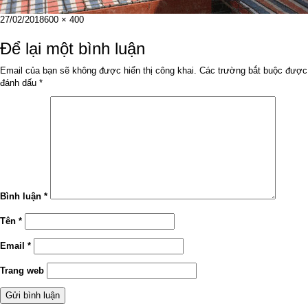
Đăng
Kích
27/02/2018
600 × 400
vào
cỡ
ngày
đầy
Để lại một bình luận
đủ
Email của bạn sẽ không được hiển thị công khai.
Các trường bắt buộc được
đánh dấu
*
Bình luận
*
Tên
*
Email
*
Trang web