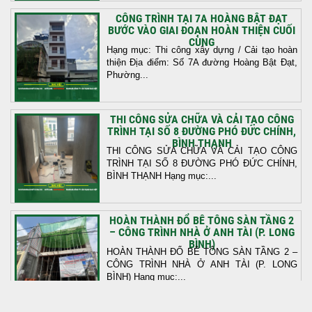
CÔNG TRÌNH TẠI 7A HOÀNG BẬT ĐẠT
BƯỚC VÀO GIAI ĐOẠN HOÀN THIỆN CUỐI
CÙNG
Hạng mục: Thi công xây dựng / Cải tạo hoàn
thiện Địa điểm: Số 7A đường Hoàng Bật Đạt,
Phường...
THI CÔNG SỬA CHỮA VÀ CẢI TẠO CÔNG
TRÌNH TẠI SỐ 8 ĐƯỜNG PHÓ ĐỨC CHÍNH,
BÌNH THẠNH
THI CÔNG SỬA CHỮA VÀ CẢI TẠO CÔNG
TRÌNH TẠI SỐ 8 ĐƯỜNG PHÓ ĐỨC CHÍNH,
BÌNH THẠNH Hạng mục:...
HOÀN THÀNH ĐỔ BÊ TÔNG SÀN TẦNG 2
– CÔNG TRÌNH NHÀ Ở ANH TÀI (P. LONG
BÌNH)
HOÀN THÀNH ĐỔ BÊ TÔNG SÀN TẦNG 2 –
CÔNG TRÌNH NHÀ Ở ANH TÀI (P. LONG
BÌNH) Hạng mục:...