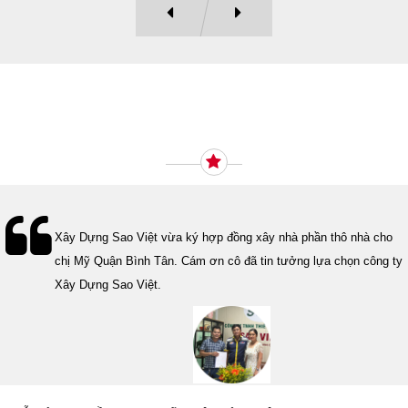
Ý KIẾN KHÁCH HÀNG
Lễ bàn giao nhà cho gia đình Cô Vân quận 11. Cám ơn anh Tính
đã tin tưởng, lựa chọn công ty Xây Dựng Sao Việt.