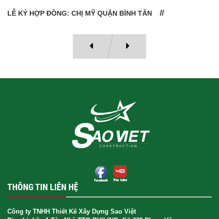
LỄ BÀN GIAO NHÀ: CÔ VÂN QUẬN 11
THÔNG TIN LIÊN HỆ
Công ty TNHH Thiết Kế Xây Dựng Sao Việt