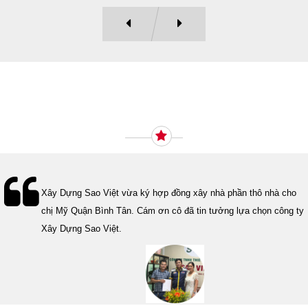
Ý KIẾN KHÁCH HÀNG
Lễ bàn giao nhà cho gia đình Cô Vân quận 11. Cám ơn anh Tính
đã tin tưởng, lựa chọn công ty Xây Dựng Sao Việt.