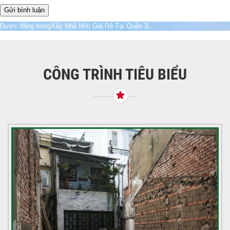
Điều
Được đăng trong
Xây Nhà Mới Giá Rẻ Tại Quận 3
hướng
bài
viết
CÔNG TRÌNH TIÊU BIỂU