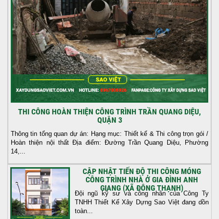
THI CÔNG HOÀN THIỆN CÔNG TRÌNH TRẦN QUANG DIỆU,
QUẬN 3
Thông tin tổng quan dự án: Hạng mục: Thiết kế & Thi công trọn gói /
Hoàn thiện nội thất Địa điểm: Đường Trần Quang Diệu, Phường
14,...
CẬP NHẬT TIẾN ĐỘ THI CÔNG MÓNG
CÔNG TRÌNH NHÀ Ở GIA ĐÌNH ANH
GIANG (XÃ ĐÔNG THẠNH)
Đội ngũ kỹ sư và công nhân của Công Ty
TNHH Thiết Kế Xây Dựng Sao Việt đang dồn
toàn...