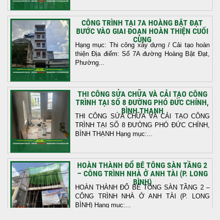
CÔNG TRÌNH TẠI 7A HOÀNG BẬT ĐẠT
BƯỚC VÀO GIAI ĐOẠN HOÀN THIỆN CUỐI
CÙNG
Hạng mục: Thi công xây dựng / Cải tạo hoàn
thiện Địa điểm: Số 7A đường Hoàng Bật Đạt,
Phường...
THI CÔNG SỬA CHỮA VÀ CẢI TẠO CÔNG
TRÌNH TẠI SỐ 8 ĐƯỜNG PHÓ ĐỨC CHÍNH,
BÌNH THẠNH
THI CÔNG SỬA CHỮA VÀ CẢI TẠO CÔNG
TRÌNH TẠI SỐ 8 ĐƯỜNG PHÓ ĐỨC CHÍNH,
BÌNH THẠNH Hạng mục:...
HOÀN THÀNH ĐỔ BÊ TÔNG SÀN TẦNG 2
– CÔNG TRÌNH NHÀ Ở ANH TÀI (P. LONG
BÌNH)
HOÀN THÀNH ĐỔ BÊ TÔNG SÀN TẦNG 2 –
CÔNG TRÌNH NHÀ Ở ANH TÀI (P. LONG
BÌNH) Hạng mục:...