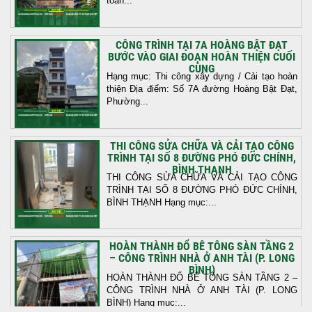
toàn...
CÔNG TRÌNH TẠI 7A HOÀNG BẬT ĐẠT
BƯỚC VÀO GIAI ĐOẠN HOÀN THIỆN CUỐI
CÙNG
Hạng mục: Thi công xây dựng / Cải tạo hoàn
thiện Địa điểm: Số 7A đường Hoàng Bật Đạt,
Phường...
THI CÔNG SỬA CHỮA VÀ CẢI TẠO CÔNG
TRÌNH TẠI SỐ 8 ĐƯỜNG PHÓ ĐỨC CHÍNH,
BÌNH THẠNH
THI CÔNG SỬA CHỮA VÀ CẢI TẠO CÔNG
TRÌNH TẠI SỐ 8 ĐƯỜNG PHÓ ĐỨC CHÍNH,
BÌNH THẠNH Hạng mục:...
HOÀN THÀNH ĐỔ BÊ TÔNG SÀN TẦNG 2
– CÔNG TRÌNH NHÀ Ở ANH TÀI (P. LONG
BÌNH)
HOÀN THÀNH ĐỔ BÊ TÔNG SÀN TẦNG 2 –
CÔNG TRÌNH NHÀ Ở ANH TÀI (P. LONG
BÌNH) Hạng mục:...