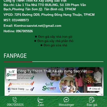
Công ty TNHH Thiết Kế Xây Dựng Sao Việt
Địa chỉ: Lầu 1 Tòa Nhà TTO BUILING, Số 339 Phạm Văn
Bạch,
Phường Tân Sơn (Q. Tân Bình cũ), TPHCM
VPGD: 72F6 Đường DD9, Phường Đông Hưng Thuận, TPHCM
MST: 0314488973
Email: Kientrucsaoviet.net@gmail.com
Hotline: 0967005926
✸ Đơn giá xây nhà trọn gói
✸ Đơn giá xây nhà phần thô
✸ Đơn giá sửa nhà
FANPAGE
Copyright® 2017 XAY DUNG SAO VIET CO.LTD . All rights reserved.
0967005926
Zalo
Messenger
Báo giá