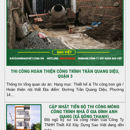
THI CÔNG HOÀN THIỆN CÔNG TRÌNH TRẦN QUANG DIỆU,
QUẬN 3
Thông tin tổng quan dự án: Hạng mục: Thiết kế & Thi công trọn gói /
Hoàn thiện nội thất Địa điểm: Đường Trần Quang Diệu, Phường
14,...
CẬP NHẬT TIẾN ĐỘ THI CÔNG MÓNG
CÔNG TRÌNH NHÀ Ở GIA ĐÌNH ANH
GIANG (XÃ ĐÔNG THẠNH)
Đội ngũ kỹ sư và công nhân của Công Ty
TNHH Thiết Kế Xây Dựng Sao Việt đang dồn