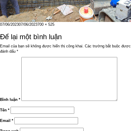
Đăng
Kích
07/06/2023
07/06/2023
700 × 525
vào
cỡ
ngày
đầy
Để lại một bình luận
đủ
Email của bạn sẽ không được hiển thị công khai.
Các trường bắt buộc được
đánh dấu
*
Bình luận
*
Tên
*
Email
*