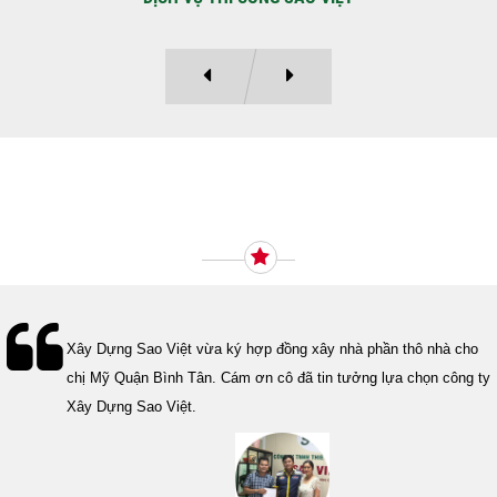
Ý KIẾN KHÁCH HÀNG
Lễ bàn giao nhà cho gia đình Cô Vân quận 11. Cám ơn anh Tính
đã tin tưởng, lựa chọn công ty Xây Dựng Sao Việt.