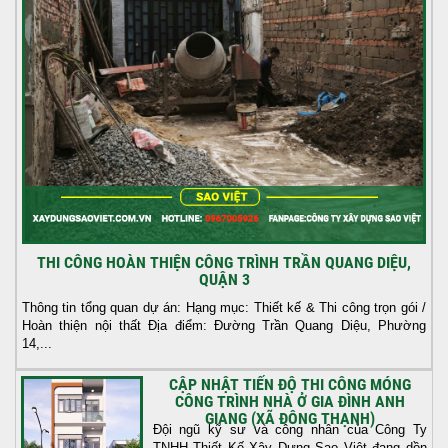
THI CÔNG HOÀN THIỆN CÔNG TRÌNH TRẦN QUANG DIỆU,
QUẬN 3
Thông tin tổng quan dự án: Hạng mục: Thiết kế & Thi công trọn gói /
Hoàn thiện nội thất Địa điểm: Đường Trần Quang Diệu, Phường
14,...
CẬP NHẬT TIẾN ĐỘ THI CÔNG MÓNG
CÔNG TRÌNH NHÀ Ở GIA ĐÌNH ANH
GIANG (XÃ ĐÔNG THẠNH)
Đội ngũ kỹ sư và công nhân của Công Ty
TNHH Thiết Kế Xây Dựng Sao Việt đang dồn