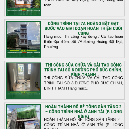
toàn...
CÔNG TRÌNH TẠI 7A HOÀNG BẬT ĐẠT
BƯỚC VÀO GIAI ĐOẠN HOÀN THIỆN CUỐI
CÙNG
Hạng mục: Thi công xây dựng / Cải tạo hoàn
thiện Địa điểm: Số 7A đường Hoàng Bật Đạt,
Phường...
THI CÔNG SỬA CHỮA VÀ CẢI TẠO CÔNG
TRÌNH TẠI SỐ 8 ĐƯỜNG PHÓ ĐỨC CHÍNH,
BÌNH THẠNH
THI CÔNG SỬA CHỮA VÀ CẢI TẠO CÔNG
TRÌNH TẠI SỐ 8 ĐƯỜNG PHÓ ĐỨC CHÍNH,
BÌNH THẠNH Hạng mục:...
HOÀN THÀNH ĐỔ BÊ TÔNG SÀN TẦNG 2
– CÔNG TRÌNH NHÀ Ở ANH TÀI (P. LONG
BÌNH)
HOÀN THÀNH ĐỔ BÊ TÔNG SÀN TẦNG 2 –
CÔNG TRÌNH NHÀ Ở ANH TÀI (P. LONG