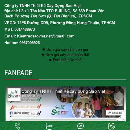
Công ty TNHH Thiết Kế Xây Dựng Sao Việt
Địa chỉ: Lầu 1 Tòa Nhà TTO BUILING, Số 339 Phạm Văn
Bạch,
Phường Tân Sơn (Q. Tân Bình cũ), TPHCM
VPGD: 72F6 Đường DD9, Phường Đông Hưng Thuận, TPHCM
MST: 0314488973
Email: Kientrucsaoviet.net@gmail.com
Hotline: 0967005926
✸ Đơn giá xây nhà trọn gói
✸ Đơn giá xây nhà phần thô
✸ Đơn giá sửa nhà
FANPAGE