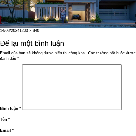
Đăng
Kích
14/08/2024
1200 × 840
vào
cỡ
ngày
đầy
Để lại một bình luận
đủ
Email của bạn sẽ không được hiển thị công khai.
Các trường bắt buộc được
đánh dấu
*
Bình luận
*
Tên
*
Email
*