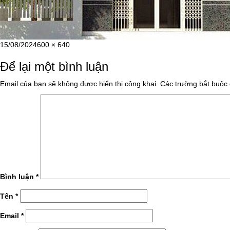
Đăng
Kích
15/08/2024
600 × 640
vào
cỡ
Để lại một bình luận
ngày
đầy
đủ
Email của bạn sẽ không được hiển thị công khai.
Các trường bắt buộc
Bình luận
*
Tên
*
Email
*