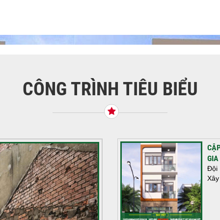
CÔNG TRÌNH TIÊU BIỂU
CẬP
GIA
Đội
Xây