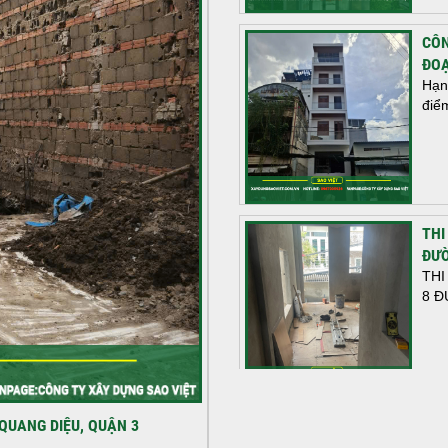
CÔN
ĐOẠ
Hạn
điể
THI
ĐƯỜ
THI
8 Đ
HOÀ
QUANG DIỆU, QUẬN 3
NHÀ