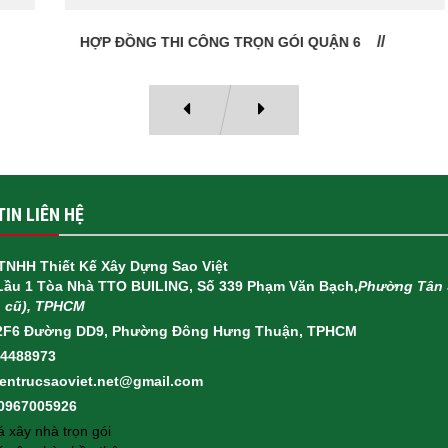
HỢP ĐỒNG THI CÔNG TRỌN GÓI QUẬN 6
IN LIÊN HỆ
TNHH Thiết Kế Xây Dựng Sao Việt
 Lầu 1 Tòa Nhà TTO BUILING, Số 339 Phạm Văn Bạch,
Phường Tân 
h cũ), TPHCM
2F6 Đường DD9, Phường Đông Hưng Thuận, TPHCM
14488973
ientrucsaoviet.net@gmail.com
 0967005926
 xây nhà trọn gói