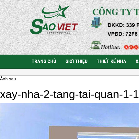
TRANG CHỦ
GIỚI THIỆU
THIẾT KẾ NHÀ
X
Ảnh sau
xay-nha-2-tang-tai-quan-1-1