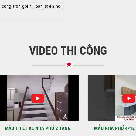
HOÀ
công trọn gói / Hoàn thiện nội
NHÀ
VIDEO THI CÔNG
KHỞ
BÌN
Tiế
TNH
NHẬ
LẠ
Địa
Kỳ 
THIẾT KẾ NHÀ PHỐ 2 TẦNG
MẪU NHÀ PHỐ 4×12 1 TRỆT