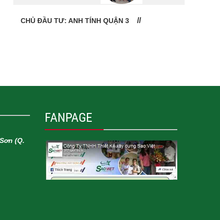
CHỦ ĐẦU TƯ: ANH TÍNH QUẬN 3
CHỦ
FANPAGE
Sơn (Q.