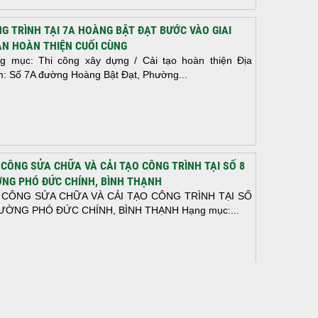
G TRÌNH TẠI 7A HOÀNG BẬT ĐẠT BƯỚC VÀO GIAI
N HOÀN THIỆN CUỐI CÙNG
g mục: Thi công xây dựng / Cải tạo hoàn thiện Địa
m: Số 7A đường Hoàng Bật Đạt, Phường...
 CÔNG SỬA CHỮA VÀ CẢI TẠO CÔNG TRÌNH TẠI SỐ 8
NG PHÓ ĐỨC CHÍNH, BÌNH THẠNH
 CÔNG SỬA CHỮA VÀ CẢI TẠO CÔNG TRÌNH TẠI SỐ
ƯỜNG PHÓ ĐỨC CHÍNH, BÌNH THẠNH Hạng mục:...
N THÀNH ĐỔ BÊ TÔNG SÀN TẦNG 2 – CÔNG TRÌNH
 Ở ANH TÀI (P. LONG BÌNH)