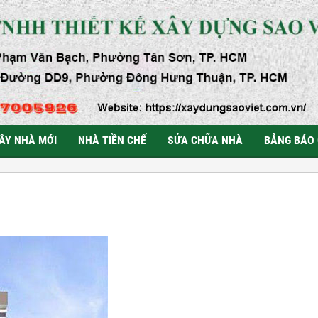
ÂY NHÀ MỚI
NHÀ TIỀN CHẾ
SỬA CHỮA NHÀ
BẢNG BÁO 