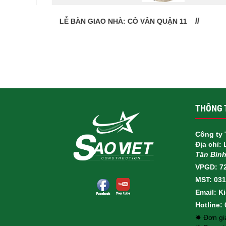
LỄ BÀN GIAO NHÀ: CÔ VÂN QUẬN 11
THÔNG T
Công ty 
Địa chỉ:
Tân Bìn
VPGD: 7
MST: 03
Email: K
Hotline:
✸ Đơn giá