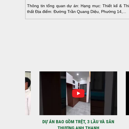
Thông tin tổng quan dự án: Hạng mục: Thiết kế & Thi 
thất Địa điểm: Đường Trần Quang Diệu, Phường 14,...
IỆT
DỰ ÁN BAO GỒM TRỆT, 3 LẦU VÀ SÂN
MÃU 
THƯỢNG ANH THANH