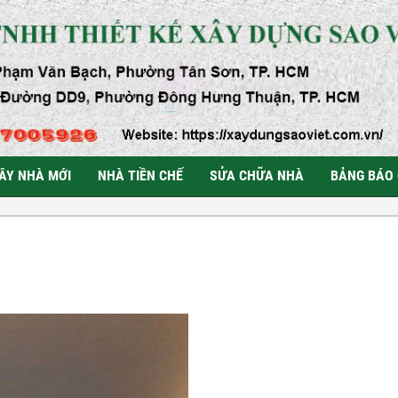
ÂY NHÀ MỚI
NHÀ TIỀN CHẾ
SỬA CHỮA NHÀ
BẢNG BÁO 