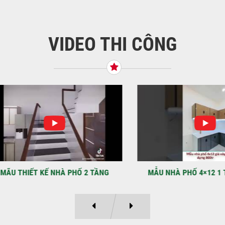
VIDEO THI CÔNG
KHỞ
BÌN
Tiế
TNH
NHẬ
LẠ
Địa
Kỳ 
THIẾT KẾ NHÀ PHỐ 2 TẦNG
MẪU NHÀ PHỐ 4×12 1 TRỆT