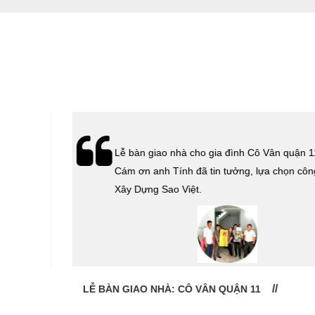
hà
Lễ bàn giao nhà cho gia đình Cô Vân quận 11.
Cám ơn
Cám ơn anh Tính đã tin tưởng, lựa chọn công ty
 Sao
Xây Dựng Sao Việt.
LỄ BÀN GIAO NHÀ: CÔ VÂN QUẬN 11