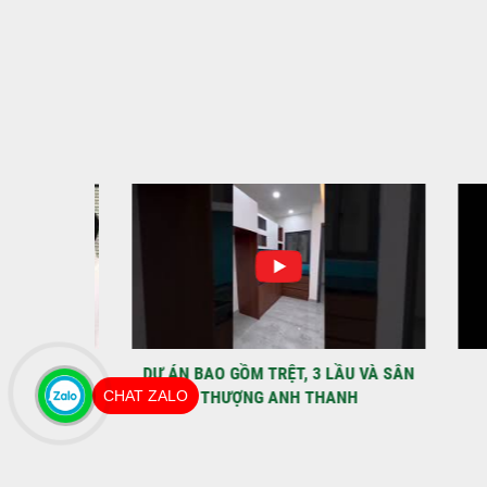
IỆT
DỰ ÁN BAO GỒM TRỆT, 3 LẦU VÀ SÂN
MÃU 
CHAT ZALO
THƯỢNG ANH THANH