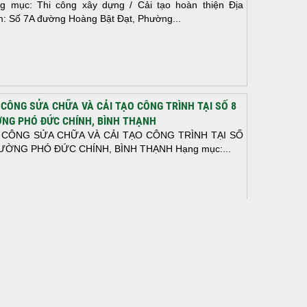
g mục: Thi công xây dựng / Cải tạo hoàn thiện Địa
m: Số 7A đường Hoàng Bật Đạt, Phường...
 CÔNG SỬA CHỮA VÀ CẢI TẠO CÔNG TRÌNH TẠI SỐ 8
NG PHÓ ĐỨC CHÍNH, BÌNH THẠNH
 CÔNG SỬA CHỮA VÀ CẢI TẠO CÔNG TRÌNH TẠI SỐ
ƯỜNG PHÓ ĐỨC CHÍNH, BÌNH THẠNH Hạng mục:...
N THÀNH ĐỔ BÊ TÔNG SÀN TẦNG 2 – CÔNG TRÌNH
 Ở ANH TÀI (P. LONG BÌNH)
N THÀNH ĐỔ BÊ TÔNG SÀN TẦNG 2 – CÔNG TRÌNH
 Ở ANH TÀI (P. LONG BÌNH) Hạng mục:...