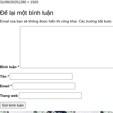
Đăng
Kích
31/08/2025
1280 × 1920
vào
cỡ
Để lại một bình luận
ngày
đầy
đủ
Email của bạn sẽ không được hiển thị công khai.
Các trường bắt buộc
Bình luận
*
Tên
*
Email
*
Trang web