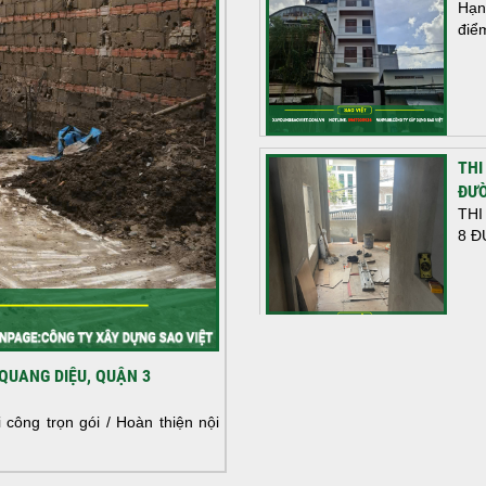
Hạn
điể
THI
ĐƯỜ
THI
8 Đ
HOÀ
QUANG DIỆU, QUẬN 3
NHÀ
HOÀ
công trọn gói / Hoàn thiện nội
NHÀ