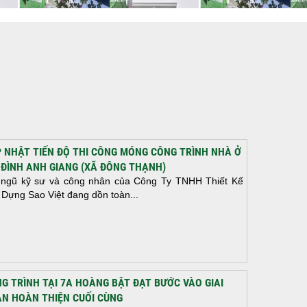
 NHẬT TIẾN ĐỘ THI CÔNG MÓNG CÔNG TRÌNH NHÀ Ở
 ĐÌNH ANH GIANG (XÃ ĐÔNG THẠNH)
 ngũ kỹ sư và công nhân của Công Ty TNHH Thiết Kế
 Dựng Sao Việt đang dồn toàn...
G TRÌNH TẠI 7A HOÀNG BẬT ĐẠT BƯỚC VÀO GIAI
N HOÀN THIỆN CUỐI CÙNG