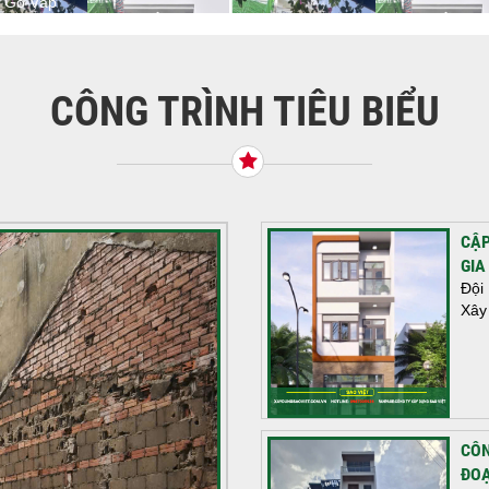
n Gò Vấp
CÔNG TRÌNH TIÊU BIỂU
CẬP
GIA
Đội
Xây
CÔN
ĐOẠ