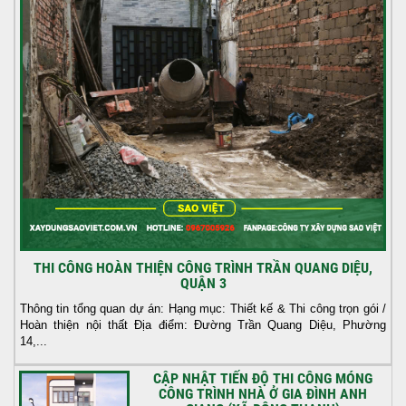
THI CÔNG HOÀN THIỆN CÔNG TRÌNH TRẦN QUANG DIỆU,
QUẬN 3
Thông tin tổng quan dự án: Hạng mục: Thiết kế & Thi công trọn gói /
Hoàn thiện nội thất Địa điểm: Đường Trần Quang Diệu, Phường
14,...
CẬP NHẬT TIẾN ĐỘ THI CÔNG MÓNG
CÔNG TRÌNH NHÀ Ở GIA ĐÌNH ANH