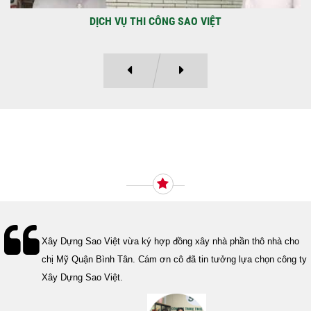
DỰ ÁN BAO GỒM TRỆT, 3 LẦU VÀ SÂN THƯỢNG ANH THANH
Ý KIẾN KHÁCH HÀNG
Lễ bàn giao nhà cho gia đình Cô Vân quận 11. Cám ơn anh Tính
đã tin tưởng, lựa chọn công ty Xây Dựng Sao Việt.