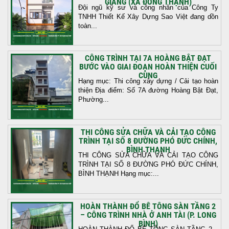
GIANG (XÃ ĐÔNG THẠNH)
Đội ngũ kỹ sư và công nhân của Công Ty
TNHH Thiết Kế Xây Dựng Sao Việt đang dồn
toàn...
CÔNG TRÌNH TẠI 7A HOÀNG BẬT ĐẠT
BƯỚC VÀO GIAI ĐOẠN HOÀN THIỆN CUỐI
CÙNG
Hạng mục: Thi công xây dựng / Cải tạo hoàn
thiện Địa điểm: Số 7A đường Hoàng Bật Đạt,
Phường...
THI CÔNG SỬA CHỮA VÀ CẢI TẠO CÔNG
TRÌNH TẠI SỐ 8 ĐƯỜNG PHÓ ĐỨC CHÍNH,
BÌNH THẠNH
THI CÔNG SỬA CHỮA VÀ CẢI TẠO CÔNG
TRÌNH TẠI SỐ 8 ĐƯỜNG PHÓ ĐỨC CHÍNH,
BÌNH THẠNH Hạng mục:...
HOÀN THÀNH ĐỔ BÊ TÔNG SÀN TẦNG 2
– CÔNG TRÌNH NHÀ Ở ANH TÀI (P. LONG
BÌNH)