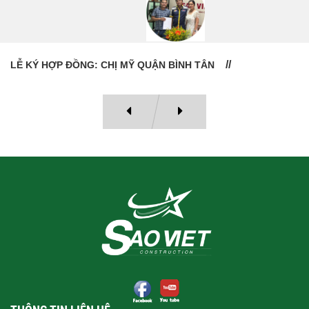
LỄ BÀN GIAO NHÀ: CÔ VÂN QUẬN 11