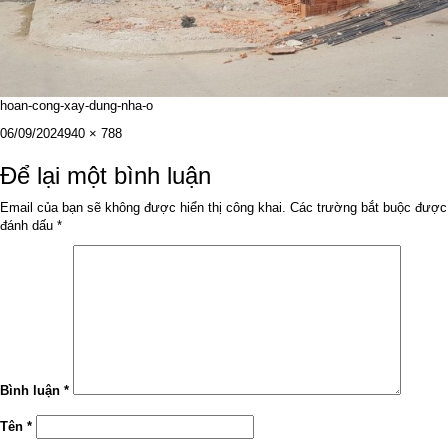
hoan-cong-xay-dung-nha-o
Đăng
Kích
06/09/2024
940 × 788
vào
cỡ
ngày
đầy
Để lại một bình luận
đủ
Email của bạn sẽ không được hiển thị công khai.
Các trường bắt buộc được
đánh dấu
*
Bình luận
*
Tên
*