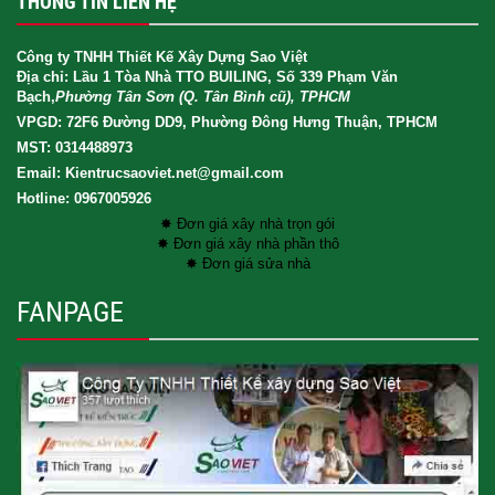
THÔNG TIN LIÊN HỆ
Công ty TNHH Thiết Kế Xây Dựng Sao Việt
Địa chỉ: Lầu 1 Tòa Nhà TTO BUILING, Số 339 Phạm Văn
Bạch,
Phường Tân Sơn (Q. Tân Bình cũ), TPHCM
VPGD: 72F6 Đường DD9, Phường Đông Hưng Thuận, TPHCM
MST: 0314488973
Email: Kientrucsaoviet.net@gmail.com
Hotline: 0967005926
✸ Đơn giá xây nhà trọn gói
✸ Đơn giá xây nhà phần thô
✸ Đơn giá sửa nhà
FANPAGE