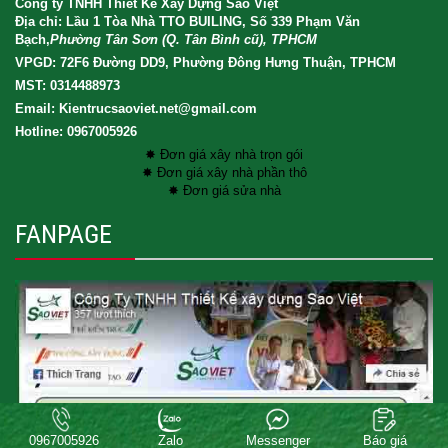
Công ty TNHH Thiết Kế Xây Dựng Sao Việt
Địa chỉ: Lầu 1 Tòa Nhà TTO BUILING, Số 339 Phạm Văn
Bạch,
Phường Tân Sơn (Q. Tân Bình cũ), TPHCM
VPGD: 72F6 Đường DD9, Phường Đông Hưng Thuận, TPHCM
MST: 0314488973
Email: Kientrucsaoviet.net@gmail.com
Hotline: 0967005926
✸ Đơn giá xây nhà trọn gói
✸ Đơn giá xây nhà phần thô
✸ Đơn giá sửa nhà
FANPAGE
Copyright® 2017 XAY DUNG SAO VIET CO.LTD . All rights reserved.
0967005926
Zalo
Messenger
Báo giá