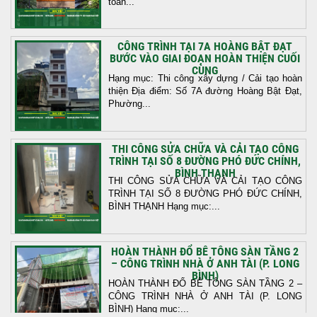
toàn...
CÔNG TRÌNH TẠI 7A HOÀNG BẬT ĐẠT
BƯỚC VÀO GIAI ĐOẠN HOÀN THIỆN CUỐI
CÙNG
Hạng mục: Thi công xây dựng / Cải tạo hoàn
thiện Địa điểm: Số 7A đường Hoàng Bật Đạt,
Phường...
THI CÔNG SỬA CHỮA VÀ CẢI TẠO CÔNG
TRÌNH TẠI SỐ 8 ĐƯỜNG PHÓ ĐỨC CHÍNH,
BÌNH THẠNH
THI CÔNG SỬA CHỮA VÀ CẢI TẠO CÔNG
TRÌNH TẠI SỐ 8 ĐƯỜNG PHÓ ĐỨC CHÍNH,
BÌNH THẠNH Hạng mục:...
HOÀN THÀNH ĐỔ BÊ TÔNG SÀN TẦNG 2
– CÔNG TRÌNH NHÀ Ở ANH TÀI (P. LONG
BÌNH)
HOÀN THÀNH ĐỔ BÊ TÔNG SÀN TẦNG 2 –
CÔNG TRÌNH NHÀ Ở ANH TÀI (P. LONG
BÌNH) Hạng mục:...