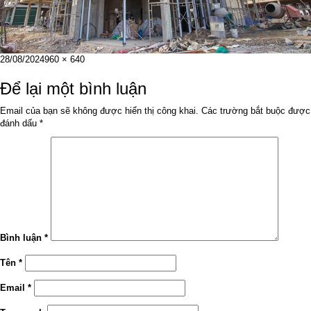
Đăng
Kích
28/08/2024
960 × 640
vào
cỡ
ngày
đầy
Để lại một bình luận
đủ
Email của bạn sẽ không được hiển thị công khai.
Các trường bắt buộc được
đánh dấu
*
Bình luận
*
Tên
*
Email
*