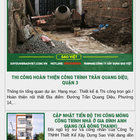
THI CÔNG HOÀN THIỆN CÔNG TRÌNH TRẦN QUANG DIỆU,
QUẬN 3
Thông tin tổng quan dự án: Hạng mục: Thiết kế & Thi công trọn gói /
Hoàn thiện nội thất Địa điểm: Đường Trần Quang Diệu, Phường
14,...
CẬP NHẬT TIẾN ĐỘ THI CÔNG MÓNG
CÔNG TRÌNH NHÀ Ở GIA ĐÌNH ANH
GIANG (XÃ ĐÔNG THẠNH)
Đội ngũ kỹ sư và công nhân của Công Ty
TNHH Thiết Kế Xây Dựng Sao Việt đang dồn