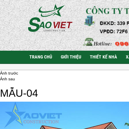
TRANG CHỦ
GIỚI THIỆU
THIẾT KẾ NHÀ
X
Ảnh trước
Ảnh sau
MẪU-04