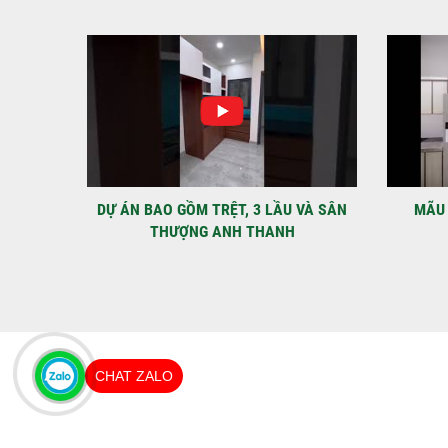
IỆT
DỰ ÁN BAO GỒM TRỆT, 3 LẦU VÀ SÂN
MÃU 
THƯỢNG ANH THANH
CHAT ZALO