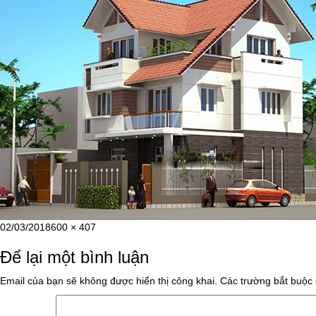
Đăng
Kích
02/03/2018
600 × 407
vào
cỡ
Để lại một bình luận
ngày
đầy
đủ
Email của bạn sẽ không được hiển thị công khai.
Các trường bắt buộc