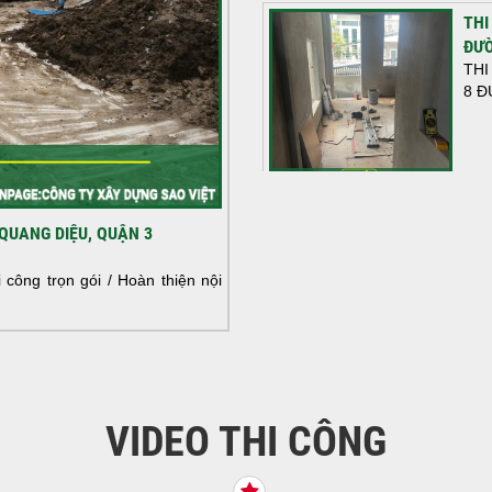
THI
ĐƯỜ
THI
8 Đ
HOÀ
QUANG DIỆU, QUẬN 3
NHÀ
HOÀ
công trọn gói / Hoàn thiện nội
NHÀ
VIDEO THI CÔNG
KHỞ
BÌN
Tiế