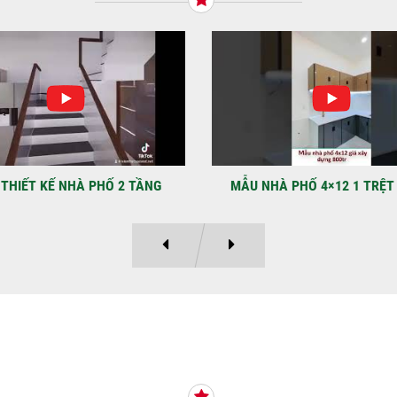
TNH
NHẬ
LẠ
Địa
Kỳ 
THIẾT KẾ NHÀ PHỐ 2 TẦNG
MẪU NHÀ PHỐ 4×12 1 TRỆT
Ý KIẾN KHÁCH HÀNG