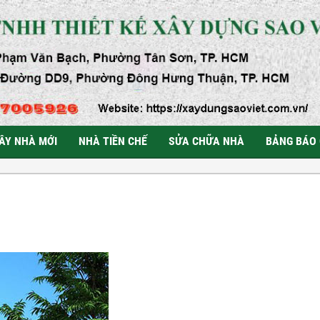
ÂY NHÀ MỚI
NHÀ TIỀN CHẾ
SỬA CHỮA NHÀ
BẢNG BÁO 