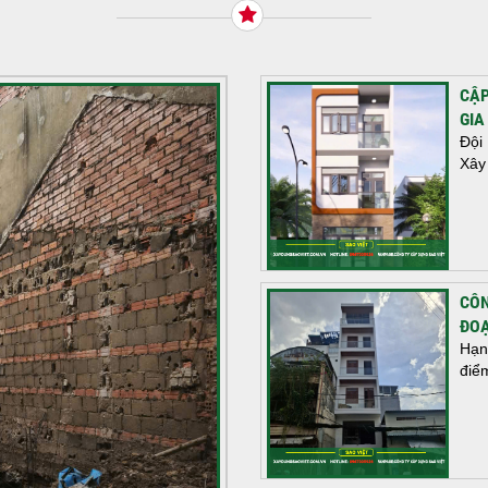
CẬP
GIA
Đội
Xây
CÔN
ĐOẠ
Hạn
điể