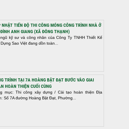
 NHẬT TIẾN ĐỘ THI CÔNG MÓNG CÔNG TRÌNH NHÀ Ở
 ĐÌNH ANH GIANG (XÃ ĐÔNG THẠNH)
 ngũ kỹ sư và công nhân của Công Ty TNHH Thiết Kế
 Dựng Sao Việt đang dồn toàn...
G TRÌNH TẠI 7A HOÀNG BẬT ĐẠT BƯỚC VÀO GIAI
N HOÀN THIỆN CUỐI CÙNG
g mục: Thi công xây dựng / Cải tạo hoàn thiện Địa
m: Số 7A đường Hoàng Bật Đạt, Phường...