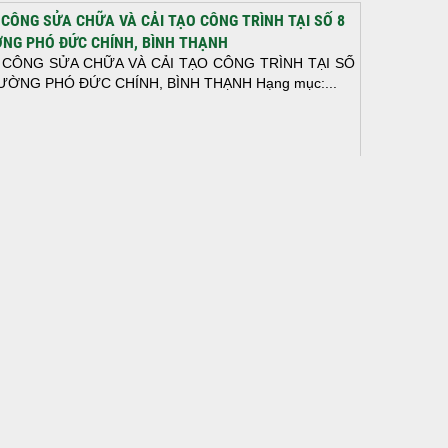
 CÔNG SỬA CHỮA VÀ CẢI TẠO CÔNG TRÌNH TẠI SỐ 8
NG PHÓ ĐỨC CHÍNH, BÌNH THẠNH
 CÔNG SỬA CHỮA VÀ CẢI TẠO CÔNG TRÌNH TẠI SỐ
ƯỜNG PHÓ ĐỨC CHÍNH, BÌNH THẠNH Hạng mục:...
N THÀNH ĐỔ BÊ TÔNG SÀN TẦNG 2 – CÔNG TRÌNH
 Ở ANH TÀI (P. LONG BÌNH)
N THÀNH ĐỔ BÊ TÔNG SÀN TẦNG 2 – CÔNG TRÌNH
 Ở ANH TÀI (P. LONG BÌNH) Hạng mục:...
I CÔNG THI CÔNG TRỌN GÓI NHÀ PHỐ TẠI QUẬN
H TÂN, TP.HCM
p nối sự tin tưởng từ quý khách hàng, vừa qua Công Ty