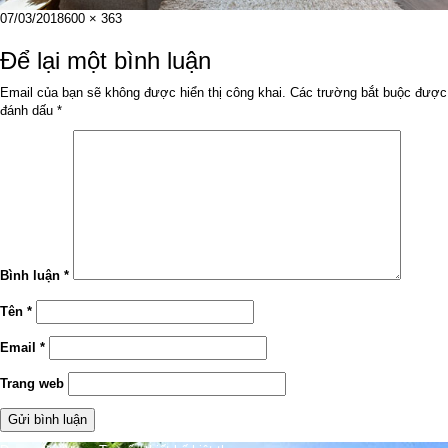
Đăng
Kích
07/03/2018
600 × 363
vào
cỡ
ngày
đầy
Để lại một bình luận
đủ
Email của bạn sẽ không được hiển thị công khai.
Các trường bắt buộc được
đánh dấu
*
Bình luận
*
Tên
*
Email
*
Trang web