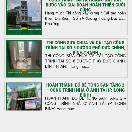
BƯỚC VÀO GIAI ĐOẠN HOÀN THIỆN CUỐI
CÙNG
Hạng mục: Thi công xây dựng / Cải tạo hoàn
thiện Địa điểm: Số 7A đường Hoàng Bật Đạt,
Phường...
THI CÔNG SỬA CHỮA VÀ CẢI TẠO CÔNG
TRÌNH TẠI SỐ 8 ĐƯỜNG PHÓ ĐỨC CHÍNH,
BÌNH THẠNH
THI CÔNG SỬA CHỮA VÀ CẢI TẠO CÔNG
TRÌNH TẠI SỐ 8 ĐƯỜNG PHÓ ĐỨC CHÍNH,
BÌNH THẠNH Hạng mục:...
HOÀN THÀNH ĐỔ BÊ TÔNG SÀN TẦNG 2
– CÔNG TRÌNH NHÀ Ở ANH TÀI (P. LONG
BÌNH)
HOÀN THÀNH ĐỔ BÊ TÔNG SÀN TẦNG 2 –
CÔNG TRÌNH NHÀ Ở ANH TÀI (P. LONG
BÌNH) Hạng mục:...
KHỞI CÔNG THI CÔNG TRỌN GÓI NHÀ