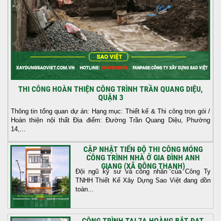
THI CÔNG HOÀN THIỆN CÔNG TRÌNH TRẦN QUANG DIỆU,
QUẬN 3
Thông tin tổng quan dự án: Hạng mục: Thiết kế & Thi công trọn gói /
Hoàn thiện nội thất Địa điểm: Đường Trần Quang Diệu, Phường
14,...
CẬP NHẬT TIẾN ĐỘ THI CÔNG MÓNG
CÔNG TRÌNH NHÀ Ở GIA ĐÌNH ANH
GIANG (XÃ ĐÔNG THẠNH)
Đội ngũ kỹ sư và công nhân của Công Ty
TNHH Thiết Kế Xây Dựng Sao Việt đang dồn
toàn...
CÔNG TRÌNH TẠI 7A HOÀNG BẬT ĐẠT