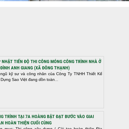
 NHẬT TIẾN ĐỘ THI CÔNG MÓNG CÔNG TRÌNH NHÀ Ở
 ĐÌNH ANH GIANG (XÃ ĐÔNG THẠNH)
 ngũ kỹ sư và công nhân của Công Ty TNHH Thiết Kế
 Dựng Sao Việt đang dồn toàn...
G TRÌNH TẠI 7A HOÀNG BẬT ĐẠT BƯỚC VÀO GIAI
N HOÀN THIỆN CUỐI CÙNG
g mục: Thi công xây dựng / Cải tạo hoàn thiện Địa