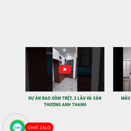
IỆT
DỰ ÁN BAO GỒM TRỆT, 3 LẦU VÀ SÂN
MÃU 
THƯỢNG ANH THANH
CHAT ZALO