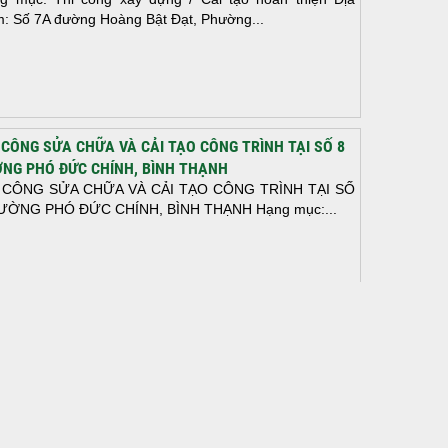
m: Số 7A đường Hoàng Bật Đạt, Phường...
 CÔNG SỬA CHỮA VÀ CẢI TẠO CÔNG TRÌNH TẠI SỐ 8
NG PHÓ ĐỨC CHÍNH, BÌNH THẠNH
 CÔNG SỬA CHỮA VÀ CẢI TẠO CÔNG TRÌNH TẠI SỐ
ƯỜNG PHÓ ĐỨC CHÍNH, BÌNH THẠNH Hạng mục:...
N THÀNH ĐỔ BÊ TÔNG SÀN TẦNG 2 – CÔNG TRÌNH
 Ở ANH TÀI (P. LONG BÌNH)
N THÀNH ĐỔ BÊ TÔNG SÀN TẦNG 2 – CÔNG TRÌNH
 Ở ANH TÀI (P. LONG BÌNH) Hạng mục:...