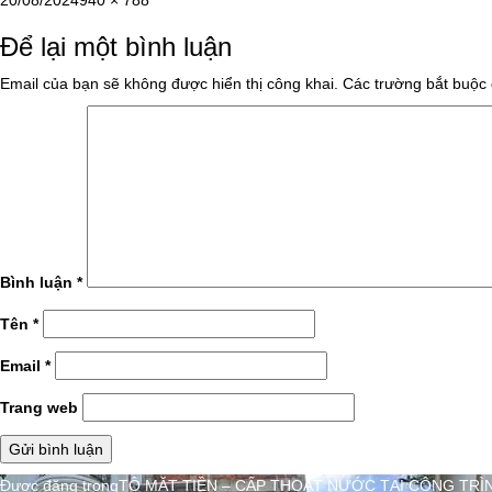
20/08/2024
940 × 788
vào
cỡ
Để lại một bình luận
ngày
đầy
đủ
Email của bạn sẽ không được hiển thị công khai.
Các trường bắt buộc
Bình luận
*
Tên
*
Email
*
Trang web
Điều
Được đăng trong
TÔ MẶT TIỀN – CẤP THOÁT NƯỚC TẠI CÔNG TRÌ