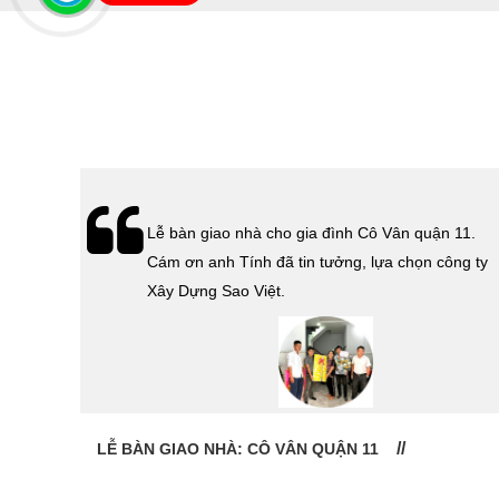
hà
Lễ bàn giao nhà cho gia đình Cô Vân quận 11.
Cám ơn
Cám ơn anh Tính đã tin tưởng, lựa chọn công ty
 Sao
Xây Dựng Sao Việt.
LỄ BÀN GIAO NHÀ: CÔ VÂN QUẬN 11