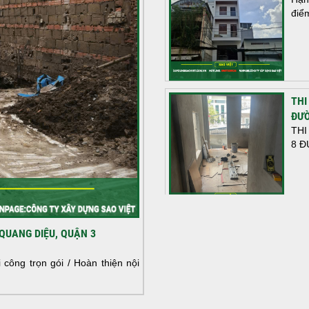
điể
THI
ĐƯỜ
THI
8 Đ
HOÀ
QUANG DIỆU, QUẬN 3
NHÀ
HOÀ
công trọn gói / Hoàn thiện nội
NHÀ