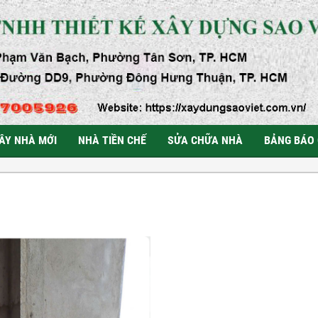
ÂY NHÀ MỚI
NHÀ TIỀN CHẾ
SỬA CHỮA NHÀ
BẢNG BÁO 