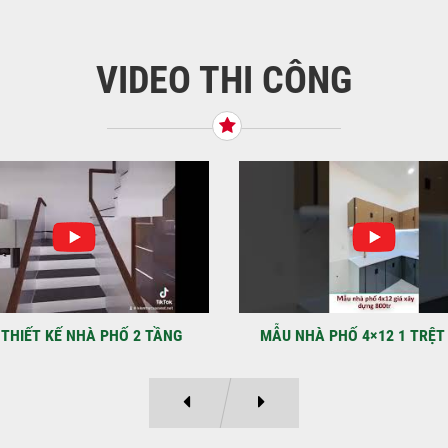
VIDEO THI CÔNG
KHỞ
BÌN
Tiế
TNH
NHẬ
LẠ
Địa
Kỳ 
THIẾT KẾ NHÀ PHỐ 2 TẦNG
MẪU NHÀ PHỐ 4×12 1 TRỆT