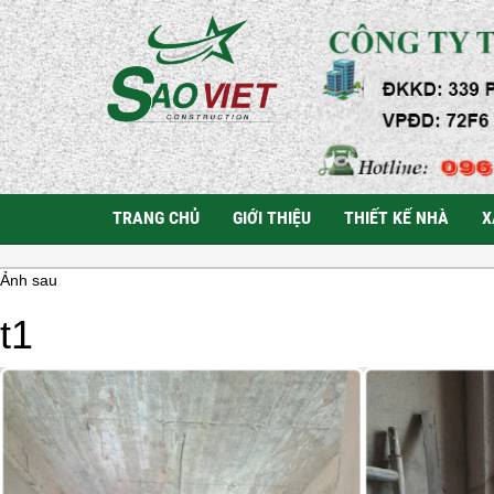
TRANG CHỦ
GIỚI THIỆU
THIẾT KẾ NHÀ
X
Ảnh sau
t1