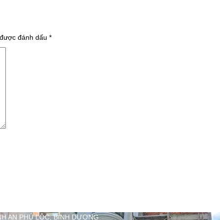
 được đánh dấu
*
NH AN PHÚ LỘC, BÌNH DƯƠNG