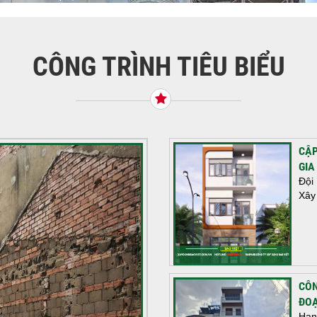
CÔNG TRÌNH TIÊU BIỂU
CẬP
GIA
Đội
Xây
CÔN
ĐOẠ
Hạn