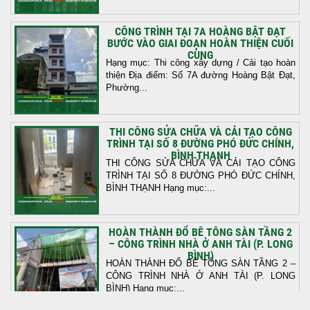
CÔNG TRÌNH TẠI 7A HOÀNG BẬT ĐẠT
BƯỚC VÀO GIAI ĐOẠN HOÀN THIỆN CUỐI
CÙNG
Hạng mục: Thi công xây dựng / Cải tạo hoàn
thiện Địa điểm: Số 7A đường Hoàng Bật Đạt,
Phường...
THI CÔNG SỬA CHỮA VÀ CẢI TẠO CÔNG
TRÌNH TẠI SỐ 8 ĐƯỜNG PHÓ ĐỨC CHÍNH,
BÌNH THẠNH
THI CÔNG SỬA CHỮA VÀ CẢI TẠO CÔNG
TRÌNH TẠI SỐ 8 ĐƯỜNG PHÓ ĐỨC CHÍNH,
BÌNH THẠNH Hạng mục:...
HOÀN THÀNH ĐỔ BÊ TÔNG SÀN TẦNG 2
– CÔNG TRÌNH NHÀ Ở ANH TÀI (P. LONG
BÌNH)
HOÀN THÀNH ĐỔ BÊ TÔNG SÀN TẦNG 2 –
CÔNG TRÌNH NHÀ Ở ANH TÀI (P. LONG
BÌNH) Hạng mục:...