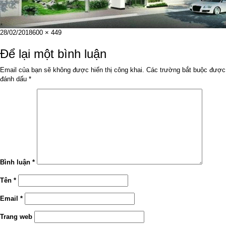
Đăng
Kích
28/02/2018
600 × 449
vào
cỡ
ngày
đầy
Để lại một bình luận
đủ
Email của bạn sẽ không được hiển thị công khai.
Các trường bắt buộc được
đánh dấu
*
Bình luận
*
Tên
*
Email
*
Trang web