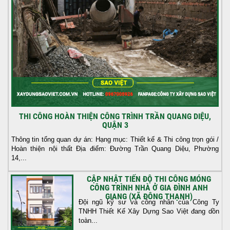
THI CÔNG HOÀN THIỆN CÔNG TRÌNH TRẦN QUANG DIỆU,
QUẬN 3
Thông tin tổng quan dự án: Hạng mục: Thiết kế & Thi công trọn gói /
Hoàn thiện nội thất Địa điểm: Đường Trần Quang Diệu, Phường
14,...
CẬP NHẬT TIẾN ĐỘ THI CÔNG MÓNG
CÔNG TRÌNH NHÀ Ở GIA ĐÌNH ANH
GIANG (XÃ ĐÔNG THẠNH)
Đội ngũ kỹ sư và công nhân của Công Ty
TNHH Thiết Kế Xây Dựng Sao Việt đang dồn
toàn...