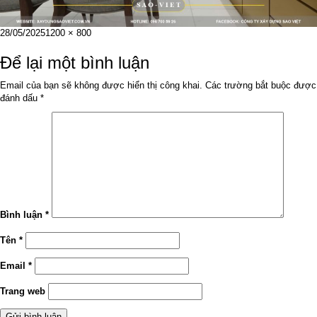
Đăng
Kích
28/05/2025
1200 × 800
vào
cỡ
ngày
đầy
Để lại một bình luận
đủ
Email của bạn sẽ không được hiển thị công khai.
Các trường bắt buộc được
đánh dấu
*
Bình luận
*
Tên
*
Email
*
Trang web