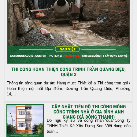
THI CÔNG HOÀN THIỆN CÔNG TRÌNH TRẦN QUANG DIỆU,
QUẬN 3
Thông tin tổng quan dự án: Hạng mục: Thiết kế & Thi công trọn gói /
Hoàn thiện nội thất Địa điểm: Đường Trần Quang Diệu, Phường
14,...
CẬP NHẬT TIẾN ĐỘ THI CÔNG MÓNG
CÔNG TRÌNH NHÀ Ở GIA ĐÌNH ANH
GIANG (XÃ ĐÔNG THẠNH)
Đội ngũ kỹ sư và công nhân của Công Ty
TNHH Thiết Kế Xây Dựng Sao Việt đang dồn
toàn...