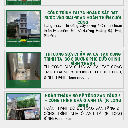
CÔNG TRÌNH TẠI 7A HOÀNG BẬT ĐẠT
BƯỚC VÀO GIAI ĐOẠN HOÀN THIỆN CUỐI
CÙNG
Hạng mục: Thi công xây dựng / Cải tạo hoàn
thiện Địa điểm: Số 7A đường Hoàng Bật Đạt,
Phường...
THI CÔNG SỬA CHỮA VÀ CẢI TẠO CÔNG
TRÌNH TẠI SỐ 8 ĐƯỜNG PHÓ ĐỨC CHÍNH,
BÌNH THẠNH
THI CÔNG SỬA CHỮA VÀ CẢI TẠO CÔNG
TRÌNH TẠI SỐ 8 ĐƯỜNG PHÓ ĐỨC CHÍNH,
BÌNH THẠNH Hạng mục:...
HOÀN THÀNH ĐỔ BÊ TÔNG SÀN TẦNG 2
– CÔNG TRÌNH NHÀ Ở ANH TÀI (P. LONG
BÌNH)
HOÀN THÀNH ĐỔ BÊ TÔNG SÀN TẦNG 2 –
CÔNG TRÌNH NHÀ Ở ANH TÀI (P. LONG
BÌNH) Hạng mục:...