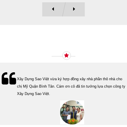
Ý KIẾN KHÁCH HÀNG
Lễ bàn giao nhà cho gia đình Cô Vân quận 11. Cám ơn anh Tính
đã tin tưởng, lựa chọn công ty Xây Dựng Sao Việt.