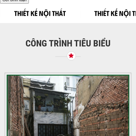
Điều
Được đăng trong
THIẾT KẾ NỘI THẤT HIỆN ĐẠI – CÔNG TRÌNH P9, TÂN
BÌNH
hướng
bài
viết
CÔNG TRÌNH TIÊU BIỂU