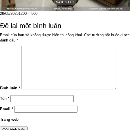
Đăng
Kích
28/05/2025
1200 × 800
vào
cỡ
ngày
đầy
Để lại một bình luận
đủ
Email của bạn sẽ không được hiển thị công khai.
Các trường bắt buộc được
đánh dấu
*
Bình luận
*
Tên
*
Email
*
Trang web