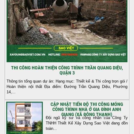
THI CÔNG HOÀN THIỆN CÔNG TRÌNH TRẦN QUANG DIỆU,
QUẬN 3
Thông tin tổng quan dự án: Hạng mục: Thiết kế & Thi công trọn gói /
Hoàn thiện nội thất Địa điểm: Đường Trần Quang Diệu, Phường
14,...
CẬP NHẬT TIẾN ĐỘ THI CÔNG MÓNG
CÔNG TRÌNH NHÀ Ở GIA ĐÌNH ANH
GIANG (XÃ ĐÔNG THẠNH)
Đội ngũ kỹ sư và công nhân của Công Ty
TNHH Thiết Kế Xây Dựng Sao Việt đang dồn
toàn...