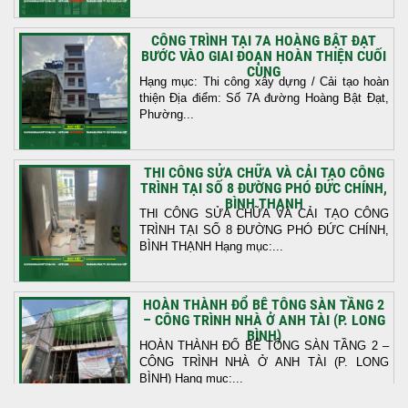
CÔNG TRÌNH TẠI 7A HOÀNG BẬT ĐẠT
BƯỚC VÀO GIAI ĐOẠN HOÀN THIỆN CUỐI
CÙNG
Hạng mục: Thi công xây dựng / Cải tạo hoàn
thiện Địa điểm: Số 7A đường Hoàng Bật Đạt,
Phường...
THI CÔNG SỬA CHỮA VÀ CẢI TẠO CÔNG
TRÌNH TẠI SỐ 8 ĐƯỜNG PHÓ ĐỨC CHÍNH,
BÌNH THẠNH
THI CÔNG SỬA CHỮA VÀ CẢI TẠO CÔNG
TRÌNH TẠI SỐ 8 ĐƯỜNG PHÓ ĐỨC CHÍNH,
BÌNH THẠNH Hạng mục:...
HOÀN THÀNH ĐỔ BÊ TÔNG SÀN TẦNG 2
– CÔNG TRÌNH NHÀ Ở ANH TÀI (P. LONG
BÌNH)
HOÀN THÀNH ĐỔ BÊ TÔNG SÀN TẦNG 2 –
CÔNG TRÌNH NHÀ Ở ANH TÀI (P. LONG
BÌNH) Hạng mục:...