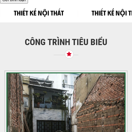
Điều
Được đăng trong
THIẾT KẾ NỘI THẤT HIỆN ĐẠI – CÔNG TRÌNH P9, TÂN
BÌNH
hướng
bài
viết
CÔNG TRÌNH TIÊU BIỂU