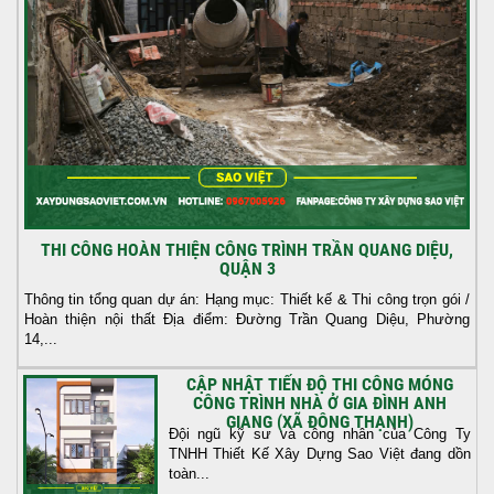
THI CÔNG HOÀN THIỆN CÔNG TRÌNH TRẦN QUANG DIỆU,
QUẬN 3
Thông tin tổng quan dự án: Hạng mục: Thiết kế & Thi công trọn gói /
Hoàn thiện nội thất Địa điểm: Đường Trần Quang Diệu, Phường
14,...
CẬP NHẬT TIẾN ĐỘ THI CÔNG MÓNG
CÔNG TRÌNH NHÀ Ở GIA ĐÌNH ANH
GIANG (XÃ ĐÔNG THẠNH)
Đội ngũ kỹ sư và công nhân của Công Ty
TNHH Thiết Kế Xây Dựng Sao Việt đang dồn
toàn...