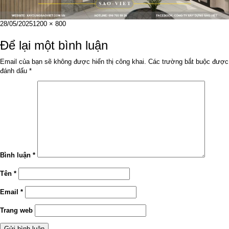
Đăng
Kích
28/05/2025
1200 × 800
vào
cỡ
ngày
đầy
Để lại một bình luận
đủ
Email của bạn sẽ không được hiển thị công khai.
Các trường bắt buộc được
đánh dấu
*
Bình luận
*
Tên
*
Email
*
Trang web