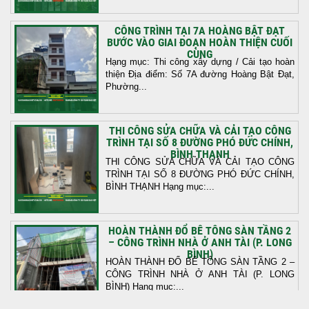
CÔNG TRÌNH TẠI 7A HOÀNG BẬT ĐẠT
BƯỚC VÀO GIAI ĐOẠN HOÀN THIỆN CUỐI
CÙNG
Hạng mục: Thi công xây dựng / Cải tạo hoàn
thiện Địa điểm: Số 7A đường Hoàng Bật Đạt,
Phường...
THI CÔNG SỬA CHỮA VÀ CẢI TẠO CÔNG
TRÌNH TẠI SỐ 8 ĐƯỜNG PHÓ ĐỨC CHÍNH,
BÌNH THẠNH
THI CÔNG SỬA CHỮA VÀ CẢI TẠO CÔNG
TRÌNH TẠI SỐ 8 ĐƯỜNG PHÓ ĐỨC CHÍNH,
BÌNH THẠNH Hạng mục:...
HOÀN THÀNH ĐỔ BÊ TÔNG SÀN TẦNG 2
– CÔNG TRÌNH NHÀ Ở ANH TÀI (P. LONG
BÌNH)
HOÀN THÀNH ĐỔ BÊ TÔNG SÀN TẦNG 2 –
CÔNG TRÌNH NHÀ Ở ANH TÀI (P. LONG
BÌNH) Hạng mục:...