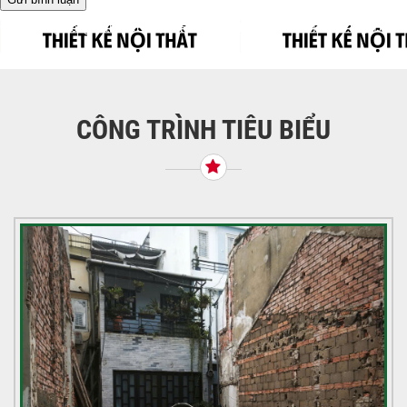
Điều
Được đăng trong
THIẾT KẾ NỘI THẤT HIỆN ĐẠI – CÔNG TRÌNH P9, TÂN
BÌNH
hướng
bài
viết
CÔNG TRÌNH TIÊU BIỂU