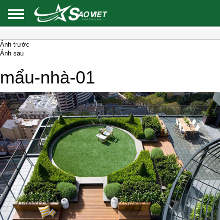
Ảnh trước
Ảnh sau
mẩu-nhà-01