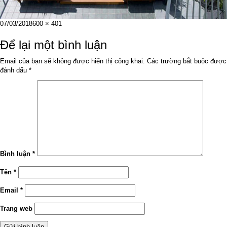
Đăng
Kích
07/03/2018
600 × 401
vào
cỡ
ngày
đầy
Để lại một bình luận
đủ
Email của bạn sẽ không được hiển thị công khai.
Các trường bắt buộc được
đánh dấu
*
Bình luận
*
Tên
*
Email
*
Trang web