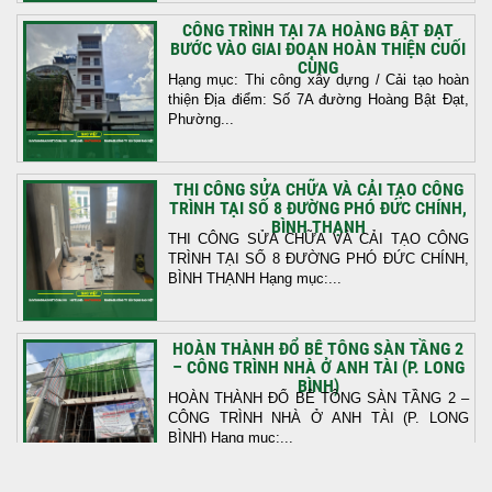
CÔNG TRÌNH TẠI 7A HOÀNG BẬT ĐẠT
BƯỚC VÀO GIAI ĐOẠN HOÀN THIỆN CUỐI
CÙNG
Hạng mục: Thi công xây dựng / Cải tạo hoàn
thiện Địa điểm: Số 7A đường Hoàng Bật Đạt,
Phường...
THI CÔNG SỬA CHỮA VÀ CẢI TẠO CÔNG
TRÌNH TẠI SỐ 8 ĐƯỜNG PHÓ ĐỨC CHÍNH,
BÌNH THẠNH
THI CÔNG SỬA CHỮA VÀ CẢI TẠO CÔNG
TRÌNH TẠI SỐ 8 ĐƯỜNG PHÓ ĐỨC CHÍNH,
BÌNH THẠNH Hạng mục:...
HOÀN THÀNH ĐỔ BÊ TÔNG SÀN TẦNG 2
– CÔNG TRÌNH NHÀ Ở ANH TÀI (P. LONG
BÌNH)
HOÀN THÀNH ĐỔ BÊ TÔNG SÀN TẦNG 2 –
CÔNG TRÌNH NHÀ Ở ANH TÀI (P. LONG
BÌNH) Hạng mục:...