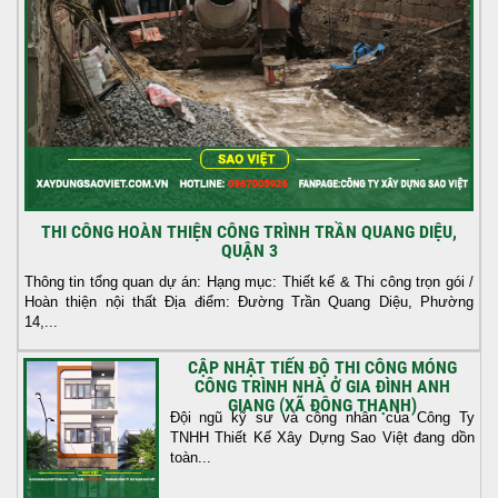
THI CÔNG HOÀN THIỆN CÔNG TRÌNH TRẦN QUANG DIỆU,
QUẬN 3
Thông tin tổng quan dự án: Hạng mục: Thiết kế & Thi công trọn gói /
Hoàn thiện nội thất Địa điểm: Đường Trần Quang Diệu, Phường
14,...
CẬP NHẬT TIẾN ĐỘ THI CÔNG MÓNG
CÔNG TRÌNH NHÀ Ở GIA ĐÌNH ANH
GIANG (XÃ ĐÔNG THẠNH)
Đội ngũ kỹ sư và công nhân của Công Ty
TNHH Thiết Kế Xây Dựng Sao Việt đang dồn
toàn...