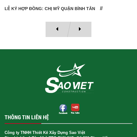
LỄ BÀN GIAO NHÀ: CÔ VÂN QUẬN 11
THÔNG TIN LIÊN HỆ
Công ty TNHH Thiết Kế Xây Dựng Sao Việt