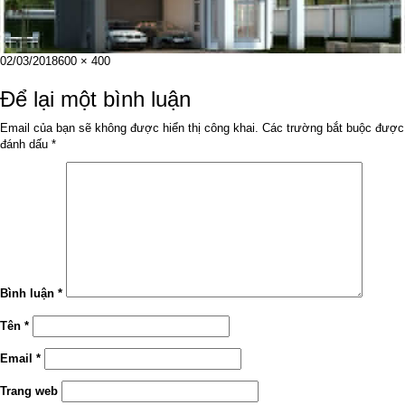
Đăng
Kích
02/03/2018
600 × 400
vào
cỡ
ngày
đầy
Để lại một bình luận
đủ
Email của bạn sẽ không được hiển thị công khai.
Các trường bắt buộc được
đánh dấu
*
Bình luận
*
Tên
*
Email
*
Trang web