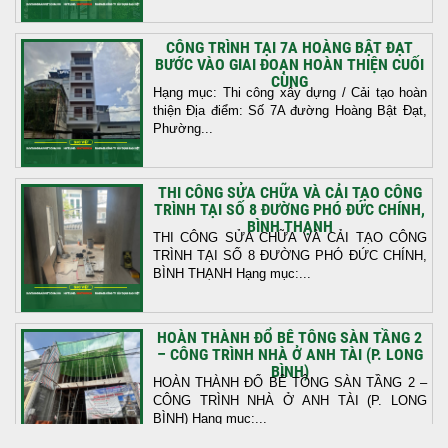
CÔNG TRÌNH TẠI 7A HOÀNG BẬT ĐẠT
BƯỚC VÀO GIAI ĐOẠN HOÀN THIỆN CUỐI
CÙNG
Hạng mục: Thi công xây dựng / Cải tạo hoàn
thiện Địa điểm: Số 7A đường Hoàng Bật Đạt,
Phường...
THI CÔNG SỬA CHỮA VÀ CẢI TẠO CÔNG
TRÌNH TẠI SỐ 8 ĐƯỜNG PHÓ ĐỨC CHÍNH,
BÌNH THẠNH
THI CÔNG SỬA CHỮA VÀ CẢI TẠO CÔNG
TRÌNH TẠI SỐ 8 ĐƯỜNG PHÓ ĐỨC CHÍNH,
BÌNH THẠNH Hạng mục:...
HOÀN THÀNH ĐỔ BÊ TÔNG SÀN TẦNG 2
– CÔNG TRÌNH NHÀ Ở ANH TÀI (P. LONG
BÌNH)
HOÀN THÀNH ĐỔ BÊ TÔNG SÀN TẦNG 2 –
CÔNG TRÌNH NHÀ Ở ANH TÀI (P. LONG
BÌNH) Hạng mục:...