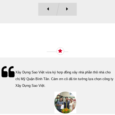
Ý KIẾN KHÁCH HÀNG
Lễ bàn giao nhà cho gia đình Cô Vân quận 11. Cám ơn anh Tính
đã tin tưởng, lựa chọn công ty Xây Dựng Sao Việt.