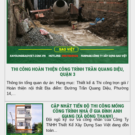
THI CÔNG HOÀN THIỆN CÔNG TRÌNH TRẦN QUANG DIỆU,
QUẬN 3
Thông tin tổng quan dự án: Hạng mục: Thiết kế & Thi công trọn gói /
Hoàn thiện nội thất Địa điểm: Đường Trần Quang Diệu, Phường
14,...
CẬP NHẬT TIẾN ĐỘ THI CÔNG MÓNG
CÔNG TRÌNH NHÀ Ở GIA ĐÌNH ANH
GIANG (XÃ ĐÔNG THẠNH)
Đội ngũ kỹ sư và công nhân của Công Ty
TNHH Thiết Kế Xây Dựng Sao Việt đang dồn
toàn...