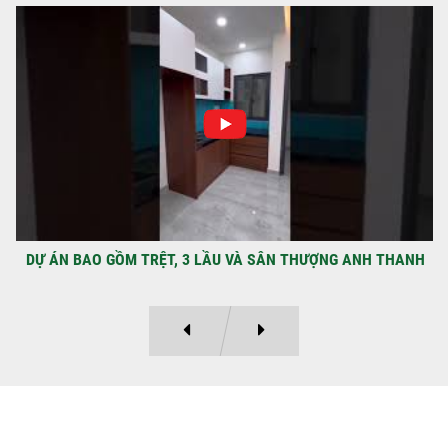
NHẬN CHÌA KHÓA – TRAO TỔ ẤM MỚI
TẠI PHƯỜNG AN LẠC
Địa điểm: Đường Lâm Hoành, phường An
LạcGia chủ: Anh Kỳ Xây Dựng Sao Việt chính
thức hoàn tất và...
DỰ ÁN BAO GỒM TRỆT, 3 LẦU VÀ SÂN THƯỢNG ANH THANH