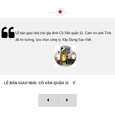
Ý KIẾN KHÁCH HÀNG
Lễ bàn giao nhà cho gia đình Cô Vân quận 11. Cám ơn anh Tính
đã tin tưởng, lựa chọn công ty Xây Dựng Sao Việt.
LỄ BÀN GIAO NHÀ: CÔ VÂN QUẬN 11