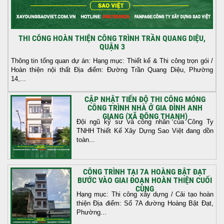
THI CÔNG HOÀN THIỆN CÔNG TRÌNH TRẦN QUANG DIỆU,
QUẬN 3
Thông tin tổng quan dự án: Hạng mục: Thiết kế & Thi công trọn gói /
Hoàn thiện nội thất Địa điểm: Đường Trần Quang Diệu, Phường
14,...
CẬP NHẬT TIẾN ĐỘ THI CÔNG MÓNG
CÔNG TRÌNH NHÀ Ở GIA ĐÌNH ANH
GIANG (XÃ ĐÔNG THẠNH)
Đội ngũ kỹ sư và công nhân của Công Ty
TNHH Thiết Kế Xây Dựng Sao Việt đang dồn
toàn...
CÔNG TRÌNH TẠI 7A HOÀNG BẬT ĐẠT
BƯỚC VÀO GIAI ĐOẠN HOÀN THIỆN CUỐI
CÙNG
Hạng mục: Thi công xây dựng / Cải tạo hoàn
thiện Địa điểm: Số 7A đường Hoàng Bật Đạt,
Phường...