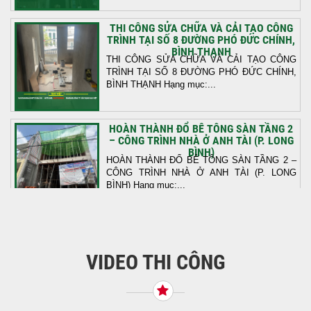
THI CÔNG SỬA CHỮA VÀ CẢI TẠO CÔNG
TRÌNH TẠI SỐ 8 ĐƯỜNG PHÓ ĐỨC CHÍNH,
BÌNH THẠNH
THI CÔNG SỬA CHỮA VÀ CẢI TẠO CÔNG
TRÌNH TẠI SỐ 8 ĐƯỜNG PHÓ ĐỨC CHÍNH,
BÌNH THẠNH Hạng mục:...
HOÀN THÀNH ĐỔ BÊ TÔNG SÀN TẦNG 2
– CÔNG TRÌNH NHÀ Ở ANH TÀI (P. LONG
BÌNH)
HOÀN THÀNH ĐỔ BÊ TÔNG SÀN TẦNG 2 –
CÔNG TRÌNH NHÀ Ở ANH TÀI (P. LONG
BÌNH) Hạng mục:...
KHỞI CÔNG THI CÔNG TRỌN GÓI NHÀ
PHỐ TẠI QUẬN BÌNH TÂN, TP.HCM
VIDEO THI CÔNG
Tiếp nối sự tin tưởng từ quý khách hàng, vừa
qua Công Ty TNHH Thiết Kế Xây Dựng Sao
Việt...