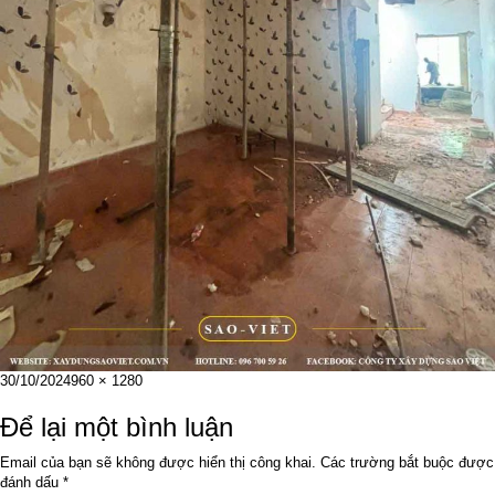
Đăng
Kích
30/10/2024
960 × 1280
vào
cỡ
ngày
đầy
Để lại một bình luận
đủ
Email của bạn sẽ không được hiển thị công khai.
Các trường bắt buộc được
đánh dấu
*