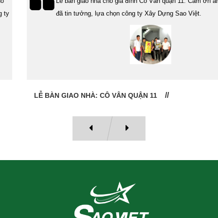
Lễ bàn giao nhà cho gia đình Cô Vân quận 11. Cám ơn anh Tính
đã tin tưởng, lựa chọn công ty Xây Dựng Sao Việt.
LỄ BÀN GIAO NHÀ: CÔ VÂN QUẬN 11