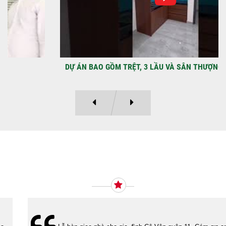
DỰ ÁN BAO GỒM TRỆT, 3 LẦU VÀ SÂN THƯỢNG ANH THANH
Ý KIẾN KHÁCH HÀNG