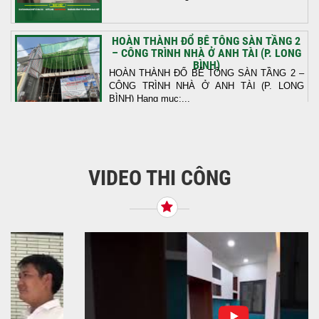
HOÀN THÀNH ĐỔ BÊ TÔNG SÀN TẦNG 2
– CÔNG TRÌNH NHÀ Ở ANH TÀI (P. LONG
BÌNH)
HOÀN THÀNH ĐỔ BÊ TÔNG SÀN TẦNG 2 –
CÔNG TRÌNH NHÀ Ở ANH TÀI (P. LONG
BÌNH) Hạng mục:...
KHỞI CÔNG THI CÔNG TRỌN GÓI NHÀ
PHỐ TẠI QUẬN BÌNH TÂN, TP.HCM
VIDEO THI CÔNG
Tiếp nối sự tin tưởng từ quý khách hàng, vừa
qua Công Ty TNHH Thiết Kế Xây Dựng Sao
Việt...
NHẬN CHÌA KHÓA – TRAO TỔ ẤM MỚI
TẠI PHƯỜNG AN LẠC
Địa điểm: Đường Lâm Hoành, phường An
LạcGia chủ: Anh Kỳ Xây Dựng Sao Việt chính
thức hoàn tất và...