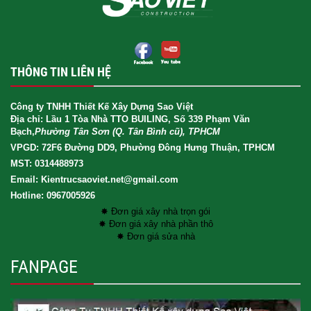
THÔNG TIN LIÊN HỆ
Công ty TNHH Thiết Kế Xây Dựng Sao Việt
Địa chỉ: Lầu 1 Tòa Nhà TTO BUILING, Số 339 Phạm Văn
Bạch,
Phường Tân Sơn (Q. Tân Bình cũ), TPHCM
VPGD: 72F6 Đường DD9, Phường Đông Hưng Thuận, TPHCM
MST: 0314488973
Email: Kientrucsaoviet.net@gmail.com
Hotline: 0967005926
✸ Đơn giá xây nhà trọn gói
✸ Đơn giá xây nhà phần thô
✸ Đơn giá sửa nhà
FANPAGE