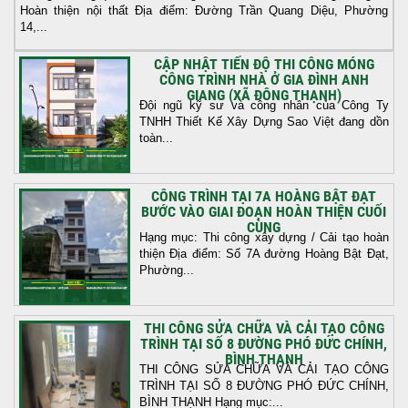
Hoàn thiện nội thất Địa điểm: Đường Trần Quang Diệu, Phường
14,...
CẬP NHẬT TIẾN ĐỘ THI CÔNG MÓNG
CÔNG TRÌNH NHÀ Ở GIA ĐÌNH ANH
GIANG (XÃ ĐÔNG THẠNH)
Đội ngũ kỹ sư và công nhân của Công Ty
TNHH Thiết Kế Xây Dựng Sao Việt đang dồn
toàn...
CÔNG TRÌNH TẠI 7A HOÀNG BẬT ĐẠT
BƯỚC VÀO GIAI ĐOẠN HOÀN THIỆN CUỐI
CÙNG
Hạng mục: Thi công xây dựng / Cải tạo hoàn
thiện Địa điểm: Số 7A đường Hoàng Bật Đạt,
Phường...
THI CÔNG SỬA CHỮA VÀ CẢI TẠO CÔNG
TRÌNH TẠI SỐ 8 ĐƯỜNG PHÓ ĐỨC CHÍNH,
BÌNH THẠNH
THI CÔNG SỬA CHỮA VÀ CẢI TẠO CÔNG
TRÌNH TẠI SỐ 8 ĐƯỜNG PHÓ ĐỨC CHÍNH,
BÌNH THẠNH Hạng mục:...