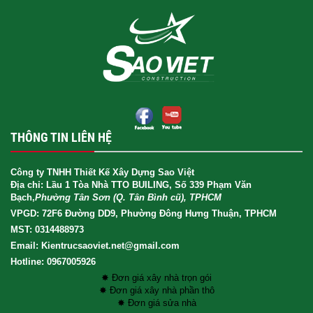
THÔNG TIN LIÊN HỆ
Công ty TNHH Thiết Kế Xây Dựng Sao Việt
Địa chỉ: Lầu 1 Tòa Nhà TTO BUILING, Số 339 Phạm Văn
Bạch,
Phường Tân Sơn (Q. Tân Bình cũ), TPHCM
VPGD: 72F6 Đường DD9, Phường Đông Hưng Thuận, TPHCM
MST: 0314488973
Email: Kientrucsaoviet.net@gmail.com
Hotline: 0967005926
✸ Đơn giá xây nhà trọn gói
✸ Đơn giá xây nhà phần thô
✸ Đơn giá sửa nhà