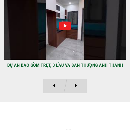
TẠI PHƯỜNG AN LẠC
Địa điểm: Đường Lâm Hoành, phường An
LạcGia chủ: Anh Kỳ Xây Dựng Sao Việt chính
thức hoàn tất và...
DỰ ÁN BAO GỒM TRỆT, 3 LẦU VÀ SÂN THƯỢNG ANH THANH
Ý KIẾN KHÁCH HÀNG