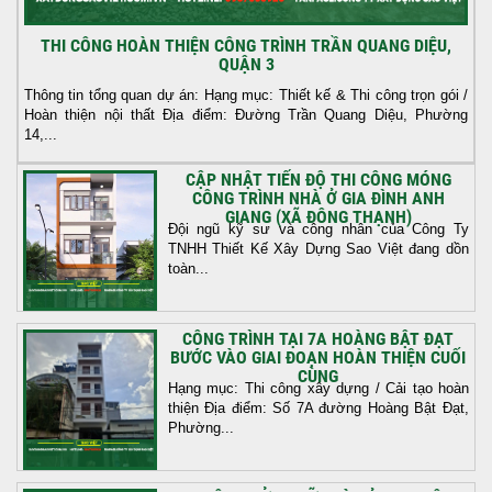
THI CÔNG HOÀN THIỆN CÔNG TRÌNH TRẦN QUANG DIỆU,
QUẬN 3
Thông tin tổng quan dự án: Hạng mục: Thiết kế & Thi công trọn gói /
Hoàn thiện nội thất Địa điểm: Đường Trần Quang Diệu, Phường
14,...
CẬP NHẬT TIẾN ĐỘ THI CÔNG MÓNG
CÔNG TRÌNH NHÀ Ở GIA ĐÌNH ANH
GIANG (XÃ ĐÔNG THẠNH)
Đội ngũ kỹ sư và công nhân của Công Ty
TNHH Thiết Kế Xây Dựng Sao Việt đang dồn
toàn...
CÔNG TRÌNH TẠI 7A HOÀNG BẬT ĐẠT
BƯỚC VÀO GIAI ĐOẠN HOÀN THIỆN CUỐI
CÙNG
Hạng mục: Thi công xây dựng / Cải tạo hoàn
thiện Địa điểm: Số 7A đường Hoàng Bật Đạt,
Phường...