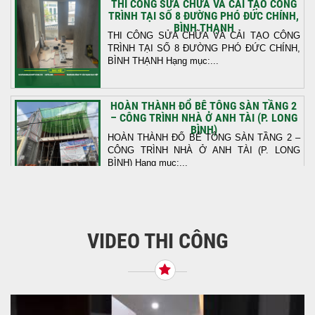
THI CÔNG SỬA CHỮA VÀ CẢI TẠO CÔNG
TRÌNH TẠI SỐ 8 ĐƯỜNG PHÓ ĐỨC CHÍNH,
BÌNH THẠNH
THI CÔNG SỬA CHỮA VÀ CẢI TẠO CÔNG
TRÌNH TẠI SỐ 8 ĐƯỜNG PHÓ ĐỨC CHÍNH,
BÌNH THẠNH Hạng mục:...
HOÀN THÀNH ĐỔ BÊ TÔNG SÀN TẦNG 2
– CÔNG TRÌNH NHÀ Ở ANH TÀI (P. LONG
BÌNH)
HOÀN THÀNH ĐỔ BÊ TÔNG SÀN TẦNG 2 –
CÔNG TRÌNH NHÀ Ở ANH TÀI (P. LONG
BÌNH) Hạng mục:...
KHỞI CÔNG THI CÔNG TRỌN GÓI NHÀ
PHỐ TẠI QUẬN BÌNH TÂN, TP.HCM
VIDEO THI CÔNG
Tiếp nối sự tin tưởng từ quý khách hàng, vừa
qua Công Ty TNHH Thiết Kế Xây Dựng Sao
Việt...
NHẬN CHÌA KHÓA – TRAO TỔ ẤM MỚI