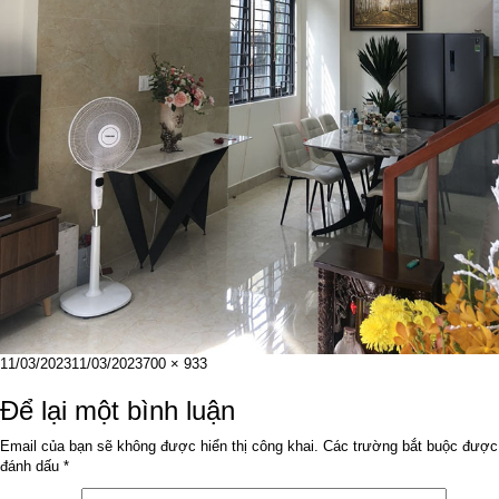
Đăng
Kích
11/03/2023
11/03/2023
700 × 933
vào
cỡ
ngày
đầy
Để lại một bình luận
đủ
Email của bạn sẽ không được hiển thị công khai.
Các trường bắt buộc được
đánh dấu
*