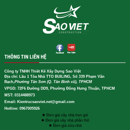
THÔNG TIN LIÊN HỆ
Công ty TNHH Thiết Kế Xây Dựng Sao Việt
Địa chỉ: Lầu 1 Tòa Nhà TTO BUILING, Số 339 Phạm Văn
Bạch,
Phường Tân Sơn (Q. Tân Bình cũ), TPHCM
VPGD: 72F6 Đường DD9, Phường Đông Hưng Thuận, TPHCM
MST: 0314488973
Email: Kientrucsaoviet.net@gmail.com
Hotline: 0967005926
✸ Đơn giá xây nhà trọn gói
✸ Đơn giá xây nhà phần thô
✸ Đơn giá sửa nhà