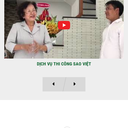
TẠI PHƯỜNG AN LẠC
Địa điểm: Đường Lâm Hoành, phường An
LạcGia chủ: Anh Kỳ Xây Dựng Sao Việt chính
thức hoàn tất và...
DỰ ÁN BAO GỒM TRỆT, 3 LẦU VÀ SÂN THƯỢNG ANH THANH
Ý KIẾN KHÁCH HÀNG