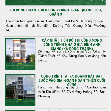
THI CÔNG HOÀN THIỆN CÔNG TRÌNH TRẦN QUANG DIỆU,
QUẬN 3
Thông tin tổng quan dự án: Hạng mục: Thiết kế & Thi công trọn gói /
Hoàn thiện nội thất Địa điểm: Đường Trần Quang Diệu, Phường
14,...
CẬP NHẬT TIẾN ĐỘ THI CÔNG MÓNG
CÔNG TRÌNH NHÀ Ở GIA ĐÌNH ANH
GIANG (XÃ ĐÔNG THẠNH)
Đội ngũ kỹ sư và công nhân của Công Ty
TNHH Thiết Kế Xây Dựng Sao Việt đang dồn
toàn...
CÔNG TRÌNH TẠI 7A HOÀNG BẬT ĐẠT
BƯỚC VÀO GIAI ĐOẠN HOÀN THIỆN CUỐI
CÙNG
Hạng mục: Thi công xây dựng / Cải tạo hoàn
thiện Địa điểm: Số 7A đường Hoàng Bật Đạt,
Phường...