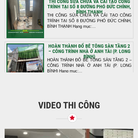
THI CÔNG SỬA CHỮA VÀ CẢI TẠO CÔNG
TRÌNH TẠI SỐ 8 ĐƯỜNG PHÓ ĐỨC CHÍNH,
BÌNH THẠNH
THI CÔNG SỬA CHỮA VÀ CẢI TẠO CÔNG
TRÌNH TẠI SỐ 8 ĐƯỜNG PHÓ ĐỨC CHÍNH,
BÌNH THẠNH Hạng mục:...
HOÀN THÀNH ĐỔ BÊ TÔNG SÀN TẦNG 2
– CÔNG TRÌNH NHÀ Ở ANH TÀI (P. LONG
BÌNH)
HOÀN THÀNH ĐỔ BÊ TÔNG SÀN TẦNG 2 –
CÔNG TRÌNH NHÀ Ở ANH TÀI (P. LONG
BÌNH) Hạng mục:...
KHỞI CÔNG THI CÔNG TRỌN GÓI NHÀ
PHỐ TẠI QUẬN BÌNH TÂN, TP.HCM
VIDEO THI CÔNG
Tiếp nối sự tin tưởng từ quý khách hàng, vừa
qua Công Ty TNHH Thiết Kế Xây Dựng Sao
Việt...
NHẬN CHÌA KHÓA – TRAO TỔ ẤM MỚI