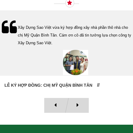
Lễ bàn giao nhà cho gia đình Cô Vân quận 11. Cám ơn anh Tính
đã tin tưởng, lựa chọn công ty Xây Dựng Sao Việt.
LỄ BÀN GIAO NHÀ: CÔ VÂN QUẬN 11