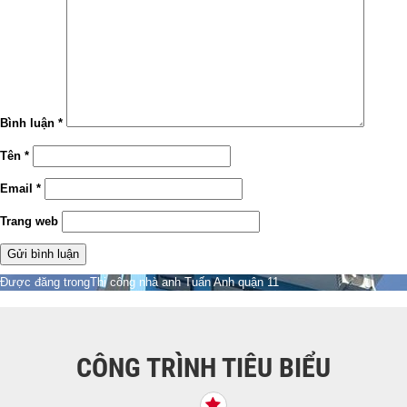
Bình luận
*
Tên
*
Email
*
Trang web
Điều
Được đăng trong
Thi công nhà anh Tuấn Anh quận 11
hướng
bài
viết
CÔNG TRÌNH TIÊU BIỂU