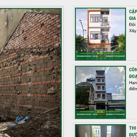
CẬP
GIA
Đội
Xây
CÔN
ĐOẠ
Hạn
điể
THI
ĐƯỜ