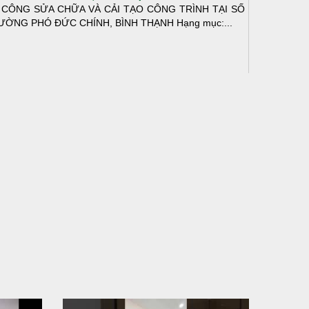
 CÔNG SỬA CHỮA VÀ CẢI TẠO CÔNG TRÌNH TẠI SỐ
ƯỜNG PHÓ ĐỨC CHÍNH, BÌNH THẠNH Hạng mục:...
N THÀNH ĐỔ BÊ TÔNG SÀN TẦNG 2 – CÔNG TRÌNH
 Ở ANH TÀI (P. LONG BÌNH)
N THÀNH ĐỔ BÊ TÔNG SÀN TẦNG 2 – CÔNG TRÌNH
 Ở ANH TÀI (P. LONG BÌNH) Hạng mục:...
I CÔNG THI CÔNG TRỌN GÓI NHÀ PHỐ TẠI QUẬN
H TÂN, TP.HCM
p nối sự tin tưởng từ quý khách hàng, vừa qua Công Ty
H Thiết Kế Xây Dựng Sao Việt...