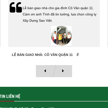
Xây Dựng Sao Việt vừa ký hợp đồng xây dựng
nhà cho cô Kim Thanh Quận 6. Cám ơn cô đã tin
tưởng lựa chọn công ty Xây Dựng Sao Việt.
HỢP ĐỒNG THI CÔNG TRỌN GÓI QUẬN 6
IN LIÊN HỆ