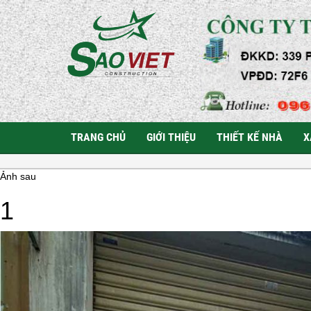
TRANG CHỦ
GIỚI THIỆU
THIẾT KẾ NHÀ
X
Ảnh sau
1