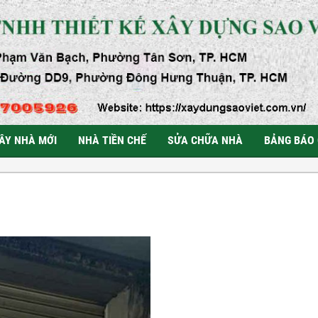
ÂY NHÀ MỚI
NHÀ TIỀN CHẾ
SỬA CHỮA NHÀ
BẢNG BÁO 