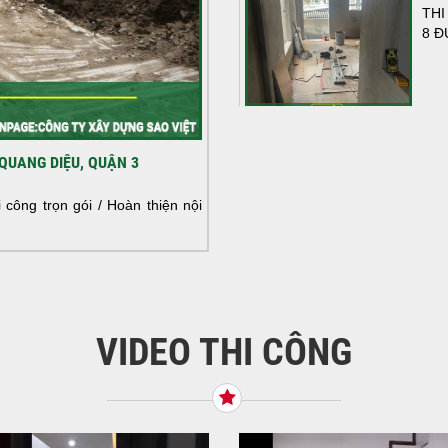
THI
8 Đ
HOÀ
QUANG DIỆU, QUẬN 3
NHÀ
HOÀ
công trọn gói / Hoàn thiện nội
NHÀ
VIDEO THI CÔNG
KHỞ
BÌN
Tiế
TNH