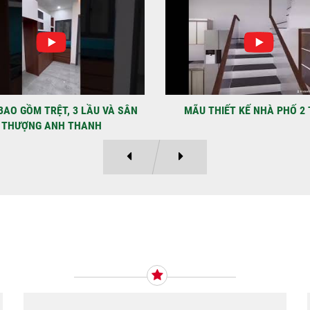
NHẬ
LẠ
Địa
Kỳ 
THIẾT KẾ NHÀ PHỐ 2 TẦNG
MẪU NHÀ PHỐ 4×12 1 TRỆT
Ý KIẾN KHÁCH HÀNG