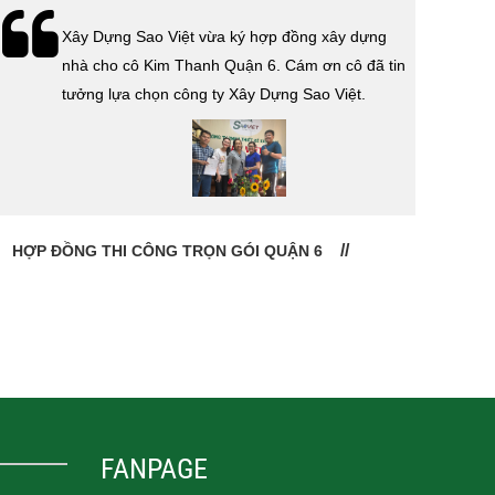
Lễ bàn giao nhà cho gia đình anh Tính quận 3.
Cám ơn anh Tính đã tin tưởng, lựa chọn công ty
Xây Dựng Sao Việt.
CHỦ ĐẦU TƯ: ANH TÍNH QUẬN 3
CHỦ
FANPAGE