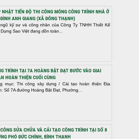
 NHẬT TIẾN ĐỘ THI CÔNG MÓNG CÔNG TRÌNH NHÀ Ở
 ĐÌNH ANH GIANG (XÃ ĐÔNG THẠNH)
 ngũ kỹ sư và công nhân của Công Ty TNHH Thiết Kế
 Dựng Sao Việt đang dồn toàn...
G TRÌNH TẠI 7A HOÀNG BẬT ĐẠT BƯỚC VÀO GIAI
N HOÀN THIỆN CUỐI CÙNG
g mục: Thi công xây dựng / Cải tạo hoàn thiện Địa
m: Số 7A đường Hoàng Bật Đạt, Phường...
 CÔNG SỬA CHỮA VÀ CẢI TẠO CÔNG TRÌNH TẠI SỐ 8
NG PHÓ ĐỨC CHÍNH, BÌNH THẠNH