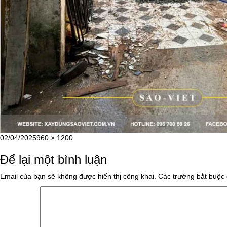
Đăng
Kích
02/04/2025
960 × 1200
vào
cỡ
Để lại một bình luận
ngày
đầy
đủ
Email của bạn sẽ không được hiển thị công khai.
Các trường bắt buộc