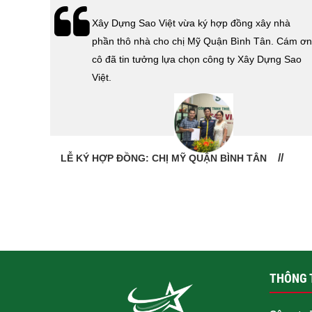
hà
Lễ bàn giao nhà cho gia đình Cô Vân quận 11.
Cám ơn
Cám ơn anh Tính đã tin tưởng, lựa chọn công ty
 Sao
Xây Dựng Sao Việt.
LỄ BÀN GIAO NHÀ: CÔ VÂN QUẬN 11
THÔNG T