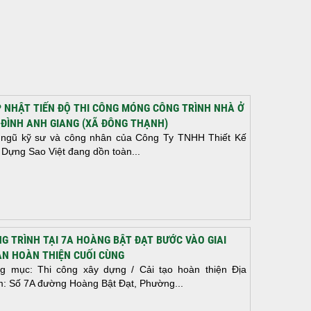
 NHẬT TIẾN ĐỘ THI CÔNG MÓNG CÔNG TRÌNH NHÀ Ở
 ĐÌNH ANH GIANG (XÃ ĐÔNG THẠNH)
 ngũ kỹ sư và công nhân của Công Ty TNHH Thiết Kế
 Dựng Sao Việt đang dồn toàn...
G TRÌNH TẠI 7A HOÀNG BẬT ĐẠT BƯỚC VÀO GIAI
N HOÀN THIỆN CUỐI CÙNG
g mục: Thi công xây dựng / Cải tạo hoàn thiện Địa
m: Số 7A đường Hoàng Bật Đạt, Phường...