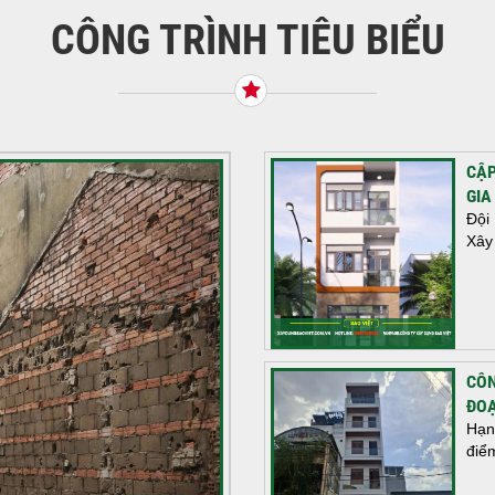
CÔNG TRÌNH TIÊU BIỂU
CẬP
GIA
Đội
Xây
CÔN
ĐOẠ
Hạn
điể