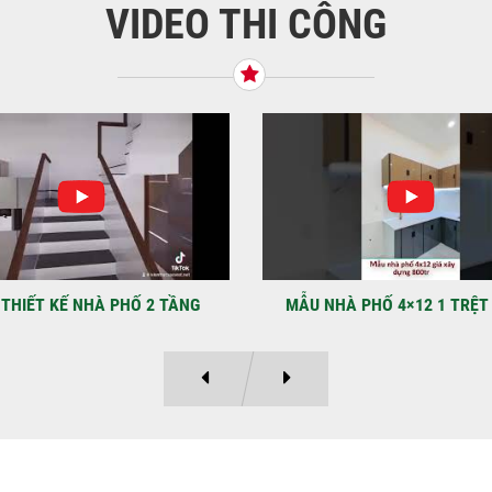
VIDEO THI CÔNG
KHỞ
BÌN
Tiế
TNH
NHẬ
LẠ
Địa
Kỳ 
THIẾT KẾ NHÀ PHỐ 2 TẦNG
MẪU NHÀ PHỐ 4×12 1 TRỆT