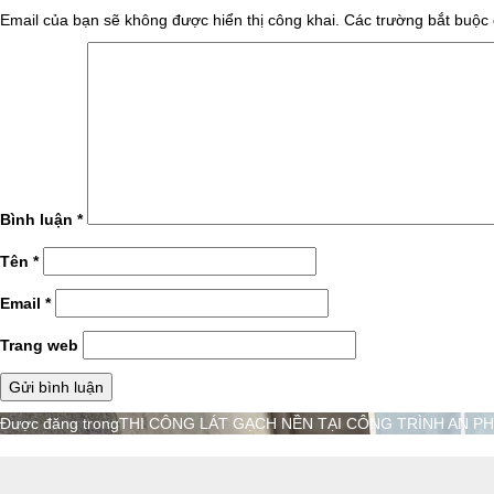
đủ
Email của bạn sẽ không được hiển thị công khai.
Các trường bắt buộc
Bình luận
*
Tên
*
Email
*
Trang web
Điều
Được đăng trong
THI CÔNG LÁT GẠCH NỀN TẠI CÔNG TRÌNH AN P
hướng
bài