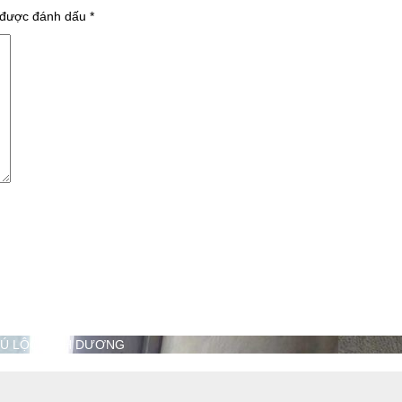
 được đánh dấu
*
HÚ LỘC BÌNH DƯƠNG