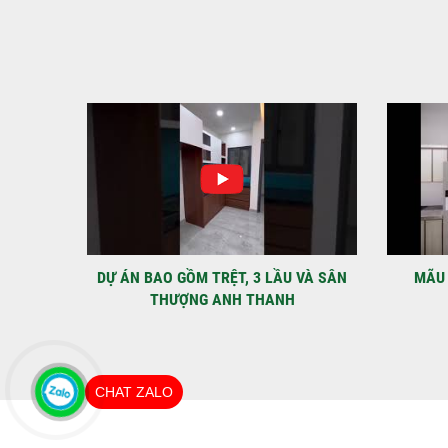
IỆT
DỰ ÁN BAO GỒM TRỆT, 3 LẦU VÀ SÂN
MÃU 
THƯỢNG ANH THANH
CHAT ZALO