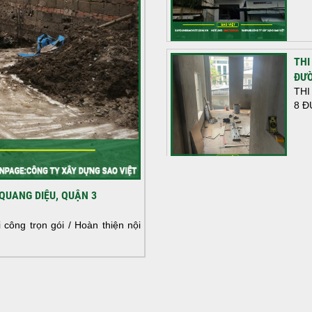
THI
ĐƯỜ
THI
8 Đ
HOÀ
QUANG DIỆU, QUẬN 3
NHÀ
HOÀ
công trọn gói / Hoàn thiện nội
NHÀ