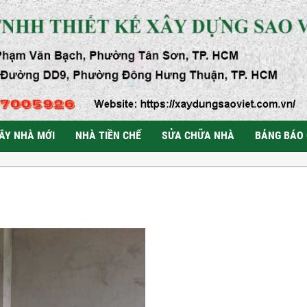
ÂY NHÀ MỚI
NHÀ TIỀN CHẾ
SỬA CHỮA NHÀ
BẢNG BÁO 