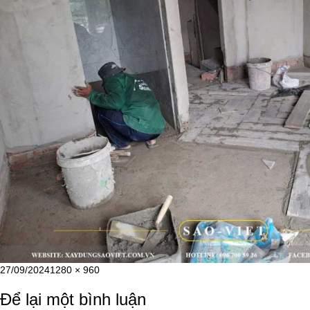
Đăng
Kích
27/09/2024
1280 × 960
vào
cỡ
Để lại một bình luận
ngày
đầy