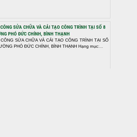
 CÔNG SỬA CHỮA VÀ CẢI TẠO CÔNG TRÌNH TẠI SỐ 8
NG PHÓ ĐỨC CHÍNH, BÌNH THẠNH
 CÔNG SỬA CHỮA VÀ CẢI TẠO CÔNG TRÌNH TẠI SỐ
ƯỜNG PHÓ ĐỨC CHÍNH, BÌNH THẠNH Hạng mục:...
N THÀNH ĐỔ BÊ TÔNG SÀN TẦNG 2 – CÔNG TRÌNH
 Ở ANH TÀI (P. LONG BÌNH)
N THÀNH ĐỔ BÊ TÔNG SÀN TẦNG 2 – CÔNG TRÌNH
 Ở ANH TÀI (P. LONG BÌNH) Hạng mục:...