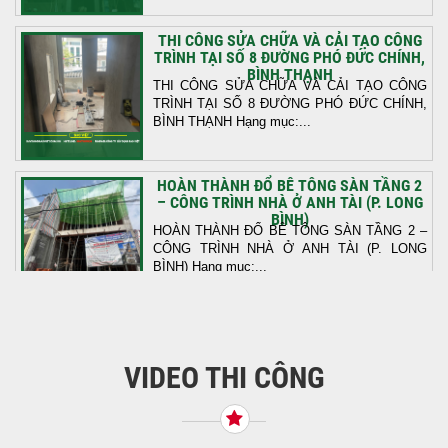
THI CÔNG SỬA CHỮA VÀ CẢI TẠO CÔNG
TRÌNH TẠI SỐ 8 ĐƯỜNG PHÓ ĐỨC CHÍNH,
BÌNH THẠNH
THI CÔNG SỬA CHỮA VÀ CẢI TẠO CÔNG
TRÌNH TẠI SỐ 8 ĐƯỜNG PHÓ ĐỨC CHÍNH,
BÌNH THẠNH Hạng mục:...
HOÀN THÀNH ĐỔ BÊ TÔNG SÀN TẦNG 2
– CÔNG TRÌNH NHÀ Ở ANH TÀI (P. LONG
BÌNH)
HOÀN THÀNH ĐỔ BÊ TÔNG SÀN TẦNG 2 –
CÔNG TRÌNH NHÀ Ở ANH TÀI (P. LONG
BÌNH) Hạng mục:...
KHỞI CÔNG THI CÔNG TRỌN GÓI NHÀ
PHỐ TẠI QUẬN BÌNH TÂN, TP.HCM
VIDEO THI CÔNG
Tiếp nối sự tin tưởng từ quý khách hàng, vừa
qua Công Ty TNHH Thiết Kế Xây Dựng Sao
Việt...