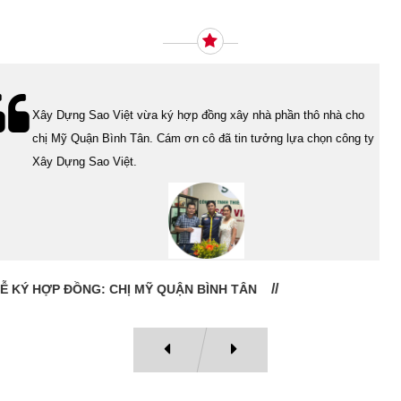
Ý KIẾN KHÁCH HÀNG
Lễ bàn giao nhà cho gia đình Cô Vân quận 11. Cám ơn anh Tính
đã tin tưởng, lựa chọn công ty Xây Dựng Sao Việt.
LỄ BÀN GIAO NHÀ: CÔ VÂN QUẬN 11