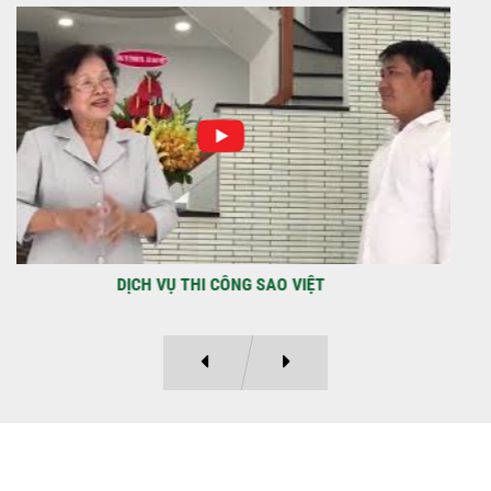
NHẬN CHÌA KHÓA – TRAO TỔ ẤM MỚI
TẠI PHƯỜNG AN LẠC
Địa điểm: Đường Lâm Hoành, phường An
LạcGia chủ: Anh Kỳ Xây Dựng Sao Việt chính
thức hoàn tất và...
DỰ ÁN BAO GỒM TRỆT, 3 LẦU VÀ SÂN THƯỢNG ANH THANH