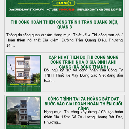
THI CÔNG HOÀN THIỆN CÔNG TRÌNH TRẦN QUANG DIỆU,
QUẬN 3
Thông tin tổng quan dự án: Hạng mục: Thiết kế & Thi công trọn gói /
Hoàn thiện nội thất Địa điểm: Đường Trần Quang Diệu, Phường
14,...
CẬP NHẬT TIẾN ĐỘ THI CÔNG MÓNG
CÔNG TRÌNH NHÀ Ở GIA ĐÌNH ANH
GIANG (XÃ ĐÔNG THẠNH)
Đội ngũ kỹ sư và công nhân của Công Ty
TNHH Thiết Kế Xây Dựng Sao Việt đang dồn
toàn...
CÔNG TRÌNH TẠI 7A HOÀNG BẬT ĐẠT
BƯỚC VÀO GIAI ĐOẠN HOÀN THIỆN CUỐI
CÙNG
Hạng mục: Thi công xây dựng / Cải tạo hoàn
thiện Địa điểm: Số 7A đường Hoàng Bật Đạt,
Phường...