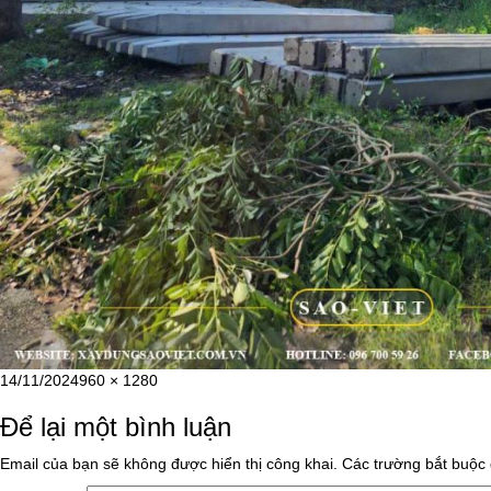
Đăng
Kích
14/11/2024
960 × 1280
vào
cỡ
Để lại một bình luận
ngày
đầy
đủ
Email của bạn sẽ không được hiển thị công khai.
Các trường bắt buộc