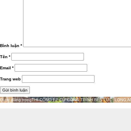
Bình luận
*
Tên
*
Email
*
Trang web
Điều
Được đăng trong
THI CÔNG ÉP CỪ CÔNG TRÌNH BẾN LỨC, LONG A
hướng
bài
viết