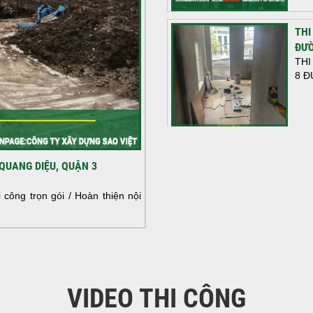
THI
ĐƯỜ
THI
8 Đ
HOÀ
QUANG DIỆU, QUẬN 3
NHÀ
HOÀ
công trọn gói / Hoàn thiện nội
NHÀ
VIDEO THI CÔNG
KHỞ
BÌN