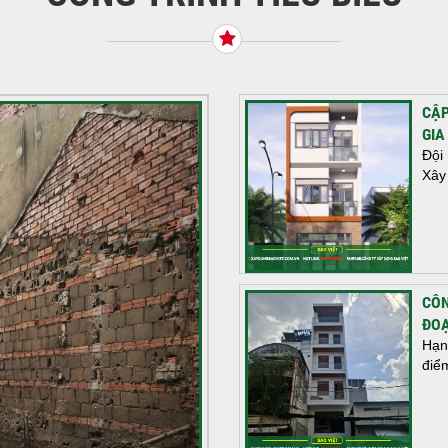
CẬP
GIA
Đội
Xây
CÔN
ĐOẠ
Hạn
điể