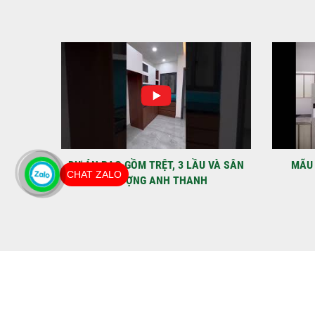
IỆT
DỰ ÁN BAO GỒM TRỆT, 3 LẦU VÀ SÂN
MÃU 
CHAT ZALO
THƯỢNG ANH THANH