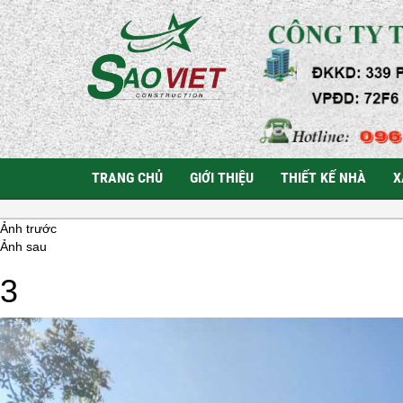
TRANG CHỦ
GIỚI THIỆU
THIẾT KẾ NHÀ
X
Ảnh trước
Ảnh sau
3