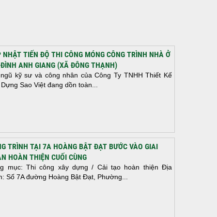
 NHẬT TIẾN ĐỘ THI CÔNG MÓNG CÔNG TRÌNH NHÀ Ở
 ĐÌNH ANH GIANG (XÃ ĐÔNG THẠNH)
 ngũ kỹ sư và công nhân của Công Ty TNHH Thiết Kế
 Dựng Sao Việt đang dồn toàn...
G TRÌNH TẠI 7A HOÀNG BẬT ĐẠT BƯỚC VÀO GIAI
N HOÀN THIỆN CUỐI CÙNG
g mục: Thi công xây dựng / Cải tạo hoàn thiện Địa
m: Số 7A đường Hoàng Bật Đạt, Phường...