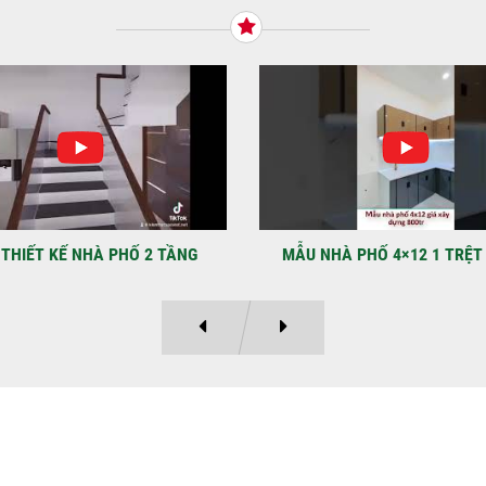
Tiế
TNH
NHẬ
LẠ
Địa
Kỳ 
THIẾT KẾ NHÀ PHỐ 2 TẦNG
MẪU NHÀ PHỐ 4×12 1 TRỆT
Ý KIẾN KHÁCH HÀNG