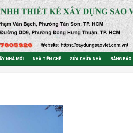
ÂY NHÀ MỚI
NHÀ TIỀN CHẾ
SỬA CHỮA NHÀ
BẢNG BÁO 