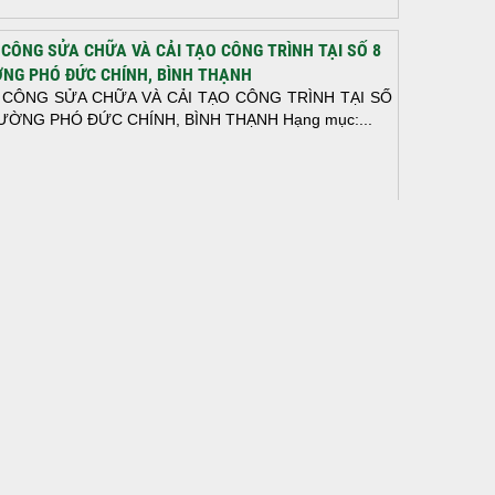
 CÔNG SỬA CHỮA VÀ CẢI TẠO CÔNG TRÌNH TẠI SỐ 8
NG PHÓ ĐỨC CHÍNH, BÌNH THẠNH
 CÔNG SỬA CHỮA VÀ CẢI TẠO CÔNG TRÌNH TẠI SỐ
ƯỜNG PHÓ ĐỨC CHÍNH, BÌNH THẠNH Hạng mục:...
N THÀNH ĐỔ BÊ TÔNG SÀN TẦNG 2 – CÔNG TRÌNH
 Ở ANH TÀI (P. LONG BÌNH)
N THÀNH ĐỔ BÊ TÔNG SÀN TẦNG 2 – CÔNG TRÌNH
 Ở ANH TÀI (P. LONG BÌNH) Hạng mục:...
I CÔNG THI CÔNG TRỌN GÓI NHÀ PHỐ TẠI QUẬN
H TÂN, TP.HCM