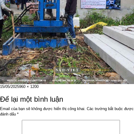
Đăng
Kích
15/05/2025
960 × 1200
vào
cỡ
ngày
đầy
Để lại một bình luận
đủ
Email của bạn sẽ không được hiển thị công khai.
Các trường bắt buộc được
đánh dấu
*