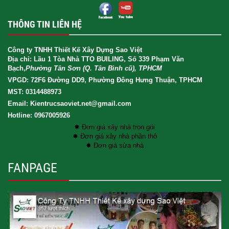
THÔNG TIN LIÊN HỆ
Công ty TNHH Thiết Kế Xây Dựng Sao Việt
Địa chỉ: Lầu 1 Tòa Nhà TTO BUILING, Số 339 Phạm Văn
Bạch,
Phường Tân Sơn (Q. Tân Bình cũ), TPHCM
VPGD: 72F6 Đường DD9, Phường Đông Hưng Thuận, TPHCM
MST: 0314488973
Email: Kientrucsaoviet.net@gmail.com
Hotline: 0967005926
✸ Đơn giá xây nhà trọn gói
✸ Đơn giá xây nhà phần thô
✸ Đơn giá sửa nhà
FANPAGE