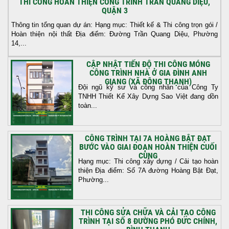
THI CÔNG HOÀN THIỆN CÔNG TRÌNH TRẦN QUANG DIỆU,
QUẬN 3
Thông tin tổng quan dự án: Hạng mục: Thiết kế & Thi công trọn gói /
Hoàn thiện nội thất Địa điểm: Đường Trần Quang Diệu, Phường
14,...
CẬP NHẬT TIẾN ĐỘ THI CÔNG MÓNG
CÔNG TRÌNH NHÀ Ở GIA ĐÌNH ANH
GIANG (XÃ ĐÔNG THẠNH)
Đội ngũ kỹ sư và công nhân của Công Ty
TNHH Thiết Kế Xây Dựng Sao Việt đang dồn
toàn...
CÔNG TRÌNH TẠI 7A HOÀNG BẬT ĐẠT
BƯỚC VÀO GIAI ĐOẠN HOÀN THIỆN CUỐI
CÙNG
Hạng mục: Thi công xây dựng / Cải tạo hoàn
thiện Địa điểm: Số 7A đường Hoàng Bật Đạt,
Phường...
THI CÔNG SỬA CHỮA VÀ CẢI TẠO CÔNG
TRÌNH TẠI SỐ 8 ĐƯỜNG PHÓ ĐỨC CHÍNH,