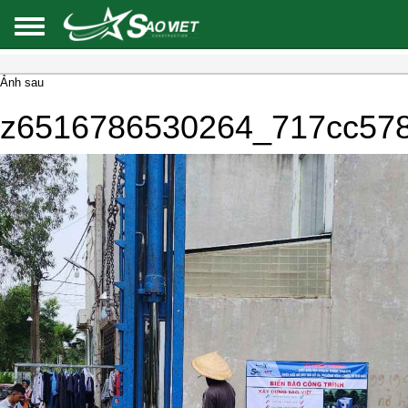
Ảnh sau
z6516786530264_717cc578