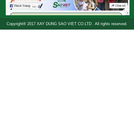
Copyright® 2017 XAY DUNG SAO VIET CO.LTD . All rights reserved.