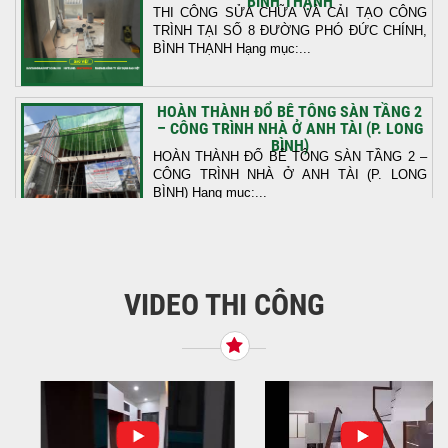
BÌNH THẠNH
THI CÔNG SỬA CHỮA VÀ CẢI TẠO CÔNG
TRÌNH TẠI SỐ 8 ĐƯỜNG PHÓ ĐỨC CHÍNH,
BÌNH THẠNH Hạng mục:...
HOÀN THÀNH ĐỔ BÊ TÔNG SÀN TẦNG 2
– CÔNG TRÌNH NHÀ Ở ANH TÀI (P. LONG
BÌNH)
HOÀN THÀNH ĐỔ BÊ TÔNG SÀN TẦNG 2 –
CÔNG TRÌNH NHÀ Ở ANH TÀI (P. LONG
BÌNH) Hạng mục:...
KHỞI CÔNG THI CÔNG TRỌN GÓI NHÀ
PHỐ TẠI QUẬN BÌNH TÂN, TP.HCM
VIDEO THI CÔNG
Tiếp nối sự tin tưởng từ quý khách hàng, vừa
qua Công Ty TNHH Thiết Kế Xây Dựng Sao
Việt...
NHẬN CHÌA KHÓA – TRAO TỔ ẤM MỚI
TẠI PHƯỜNG AN LẠC
Địa điểm: Đường Lâm Hoành, phường An