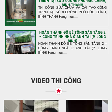
TRÌNH TẠI SỐ 8 ĐƯỜNG PHÓ ĐỨC CHÍNH,
BÌNH THẠNH
THI CÔNG SỬA CHỮA VÀ CẢI TẠO CÔNG
TRÌNH TẠI SỐ 8 ĐƯỜNG PHÓ ĐỨC CHÍNH,
BÌNH THẠNH Hạng mục:...
HOÀN THÀNH ĐỔ BÊ TÔNG SÀN TẦNG 2
– CÔNG TRÌNH NHÀ Ở ANH TÀI (P. LONG
BÌNH)
HOÀN THÀNH ĐỔ BÊ TÔNG SÀN TẦNG 2 –
CÔNG TRÌNH NHÀ Ở ANH TÀI (P. LONG
BÌNH) Hạng mục:...
KHỞI CÔNG THI CÔNG TRỌN GÓI NHÀ
PHỐ TẠI QUẬN BÌNH TÂN, TP.HCM
VIDEO THI CÔNG
Tiếp nối sự tin tưởng từ quý khách hàng, vừa
qua Công Ty TNHH Thiết Kế Xây Dựng Sao
Việt...
NHẬN CHÌA KHÓA – TRAO TỔ ẤM MỚI
TẠI PHƯỜNG AN LẠC