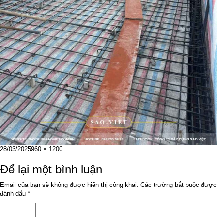
Đăng
Kích
28/03/2025
960 × 1200
vào
cỡ
ngày
đầy
Để lại một bình luận
đủ
Email của bạn sẽ không được hiển thị công khai.
Các trường bắt buộc được
đánh dấu
*