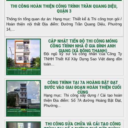
THI CÔNG HOÀN THIỆN CÔNG TRÌNH TRẦN QUANG DIỆU,
QUẬN 3
Thông tin tổng quan dự án: Hạng mục: Thiết kế & Thi công trọn gói /
Hoàn thiện nội thất Địa điểm: Đường Trần Quang Diệu, Phường
14,...
CẬP NHẬT TIẾN ĐỘ THI CÔNG MÓNG
CÔNG TRÌNH NHÀ Ở GIA ĐÌNH ANH
GIANG (XÃ ĐÔNG THẠNH)
Đội ngũ kỹ sư và công nhân của Công Ty
TNHH Thiết Kế Xây Dựng Sao Việt đang dồn
toàn...
CÔNG TRÌNH TẠI 7A HOÀNG BẬT ĐẠT
BƯỚC VÀO GIAI ĐOẠN HOÀN THIỆN CUỐI
CÙNG
Hạng mục: Thi công xây dựng / Cải tạo hoàn
thiện Địa điểm: Số 7A đường Hoàng Bật Đạt,
Phường...
THI CÔNG SỬA CHỮA VÀ CẢI TẠO CÔNG