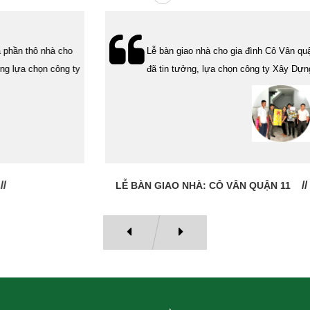
Lễ bàn giao nhà cho gia đình Cô Vân quận 11. Cám ơn anh Tính
đã tin tưởng, lựa chọn công ty Xây Dựng Sao Việt.
LỄ BÀN GIAO NHÀ: CÔ VÂN QUẬN 11