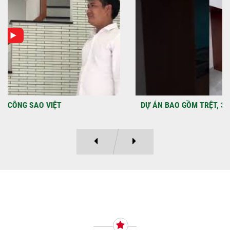
Địa điểm: Đường Lâm Hoành, phường An
LạcGia chủ: Anh Kỳ Xây Dựng Sao Việt chính
thức hoàn tất và...
DỰ ÁN BAO GỒM TRỆT, 3 LẦU VÀ SÂN THƯỢNG ANH THANH
Ý KIẾN KHÁCH HÀNG