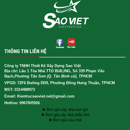
THÔNG TIN LIÊN HỆ
Công ty TNHH Thiết Kế Xây Dựng Sao Việt
Địa chỉ: Lầu 1 Tòa Nhà TTO BUILING, Số 339 Phạm Văn
Bạch,
Phường Tân Sơn (Q. Tân Bình cũ), TPHCM
VPGD: 72F6 Đường DD9, Phường Đông Hưng Thuận, TPHCM
MST: 0314488973
Email: Kientrucsaoviet.net@gmail.com
Hotline: 0967005926
✸ Đơn giá xây nhà trọn gói
✸ Đơn giá xây nhà phần thô
✸ Đơn giá sửa nhà