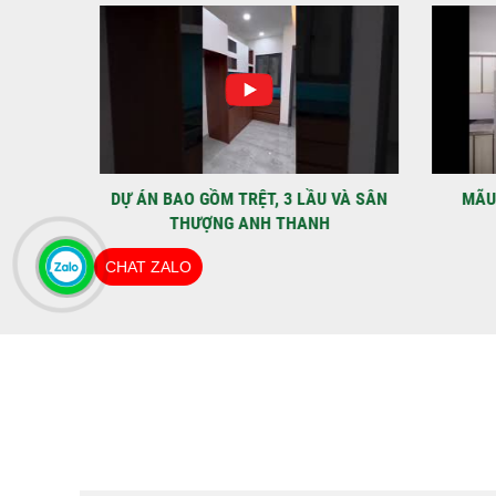
IỆT
DỰ ÁN BAO GỒM TRỆT, 3 LẦU VÀ SÂN
MÃU 
THƯỢNG ANH THANH
CHAT ZALO