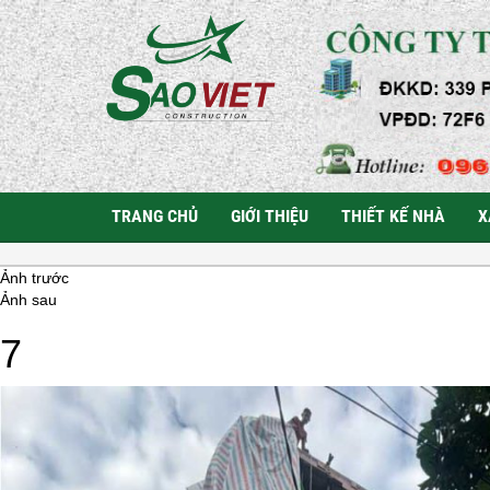
TRANG CHỦ
GIỚI THIỆU
THIẾT KẾ NHÀ
X
Ảnh trước
Ảnh sau
7