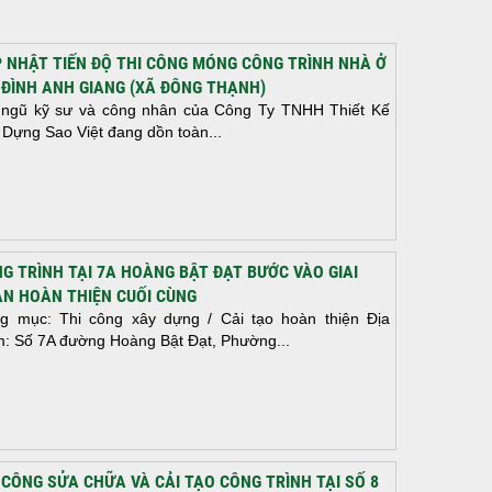
 NHẬT TIẾN ĐỘ THI CÔNG MÓNG CÔNG TRÌNH NHÀ Ở
 ĐÌNH ANH GIANG (XÃ ĐÔNG THẠNH)
 ngũ kỹ sư và công nhân của Công Ty TNHH Thiết Kế
 Dựng Sao Việt đang dồn toàn...
G TRÌNH TẠI 7A HOÀNG BẬT ĐẠT BƯỚC VÀO GIAI
N HOÀN THIỆN CUỐI CÙNG
g mục: Thi công xây dựng / Cải tạo hoàn thiện Địa
m: Số 7A đường Hoàng Bật Đạt, Phường...
 CÔNG SỬA CHỮA VÀ CẢI TẠO CÔNG TRÌNH TẠI SỐ 8