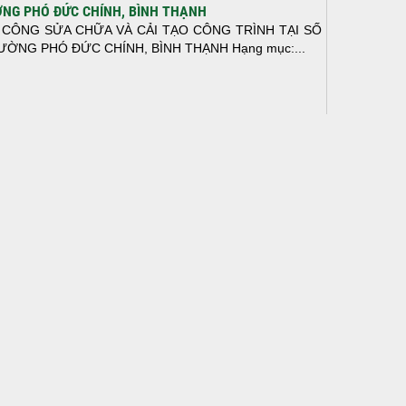
NG PHÓ ĐỨC CHÍNH, BÌNH THẠNH
 CÔNG SỬA CHỮA VÀ CẢI TẠO CÔNG TRÌNH TẠI SỐ
ƯỜNG PHÓ ĐỨC CHÍNH, BÌNH THẠNH Hạng mục:...
N THÀNH ĐỔ BÊ TÔNG SÀN TẦNG 2 – CÔNG TRÌNH
 Ở ANH TÀI (P. LONG BÌNH)
N THÀNH ĐỔ BÊ TÔNG SÀN TẦNG 2 – CÔNG TRÌNH
 Ở ANH TÀI (P. LONG BÌNH) Hạng mục:...
I CÔNG THI CÔNG TRỌN GÓI NHÀ PHỐ TẠI QUẬN
H TÂN, TP.HCM
p nối sự tin tưởng từ quý khách hàng, vừa qua Công Ty
H Thiết Kế Xây Dựng Sao Việt...