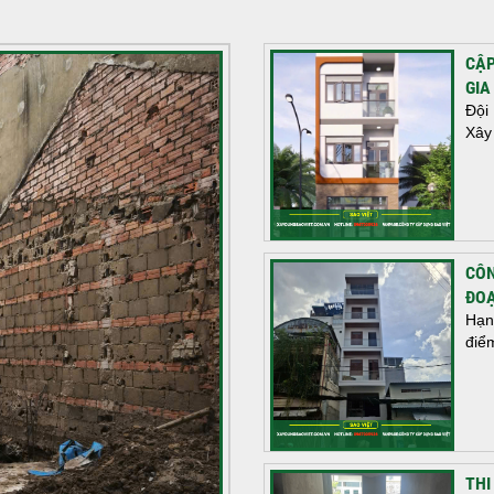
CẬP
GIA
Đội
Xây
CÔN
ĐOẠ
Hạn
điể
THI