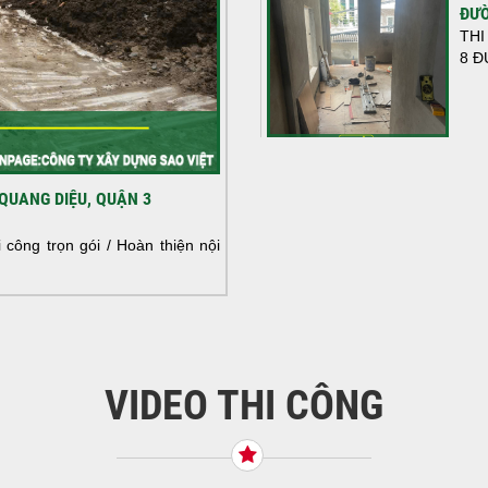
ĐƯỜ
THI
8 Đ
HOÀ
QUANG DIỆU, QUẬN 3
NHÀ
HOÀ
công trọn gói / Hoàn thiện nội
NHÀ
VIDEO THI CÔNG
KHỞ
BÌN
Tiế
TNH