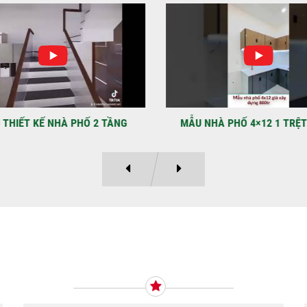
NHẬ
LẠ
Địa
Kỳ 
THIẾT KẾ NHÀ PHỐ 2 TẦNG
MẪU NHÀ PHỐ 4×12 1 TRỆT
Ý KIẾN KHÁCH HÀNG