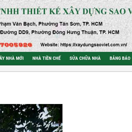
ÂY NHÀ MỚI
NHÀ TIỀN CHẾ
SỬA CHỮA NHÀ
BẢNG BÁO 