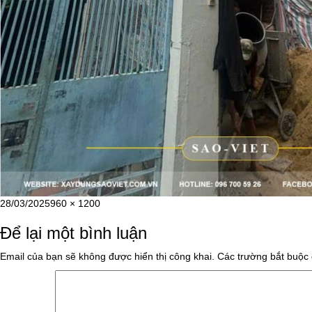
Đăng
Kích
28/03/2025
960 × 1200
vào
cỡ
Để lại một bình luận
ngày
đầy
đủ
Email của bạn sẽ không được hiển thị công khai.
Các trường bắt buộc